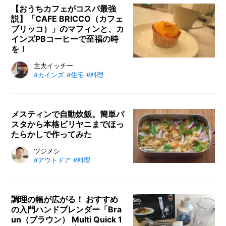
シリーズが、抽選で計8名様に当た
【おうちカフェがコスパ最強
説】「CAFE BRICCO（カフェ
るプレゼントキャンペーンをご用意
ブリッコ）」のマフィンと、カ
しました！ たくさんのご応募お待
インズPBコーヒーで至福の時
ちしています！！
を！
おうちカフェで至福の時を！ カイ
主夫イッチー
#カインズ
#住宅
#料理
ンズPBブランドの淹れたてコーヒ
ーとCAFE BRICCO（カフェブリッ
コ）の美味しいスイーツ、ミルクフ
ォーマーや使用した食器まで、おう
メスティンで自動炊飯。簡単パ
スタから本格ビリヤニまでほっ
ちカフェで揃えた全商品を徹底レビ
たらかしで作ってみた
ュー。良質なリラックス生活、始め
ませんか。
キャンプで使用されるアルミ製の調
ツジメシ
#アウトドア
#料理
理器具・メスティンを使ったレシピ
を紹介します。メスティンでの調理
は「自動炊飯」ともよばれるほど、
簡単に作れるのが魅力です。今回
調理の幅が広がる！ おすすめ
の入門ハンドブレンダー「Bra
は、和風炊き込みご飯、ビリヤニ風
un（ブラウン） Multi Quick 1
炊き込みご飯、さらに本格的なビリ