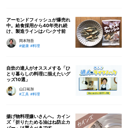
凍保存に適しているものとそうでな
いものがあり、知っておくだけで未
然にトラブルを回避できます。冷凍
アーモンドフィッシュが爆売れ
中。給食採用から40年売れ続
保存方法や料理雑学をInstagramで
け、製造ラインはパンク寸前
発信している冷凍子ママさんに、
「どんなものが冷凍保存に向いてい
健康的なおつまみ・おやつとして幅
岡本翔吾
るのか」や「冷凍保存はおすすめで
#健康
#料理
広い世代に愛されている「アーモン
きない食材はあるのか」を教えても
ドフィッシュ」。おいしく手軽にカ
らいました！ 冷凍保存時にあると
ルシウムがとれる、ロングセラー商
便利なグッズも、ぜひ参考にしてみ
品なのですが、実は最近、売上が
自炊の達人がオススメする「ひ
てください。
とり暮らしの料理に揃えたいグ
年々右肩上がりに伸びているのだと
ッズ10選」
か。そこで、メーカーのフジサワ
に、アーモンドフィッシュの歴史や
一人暮らしの自炊グッズで忘れては
山口祐加
人気の秘密、売上アップの理由など
#工具
#料理
いけないのが実用性。「自炊料理
をお聞きしました。
家」の山口祐加さん監修のもと、一
人暮らしで揃えておきたい調理道具
を厳選してお伝えします。素材やサ
揚げ物料理嫌いさんへ。カイン
ズ「折りたためる油はね防止カ
イズ感で使い勝手も大きく変わりま
バー」は買うべきです