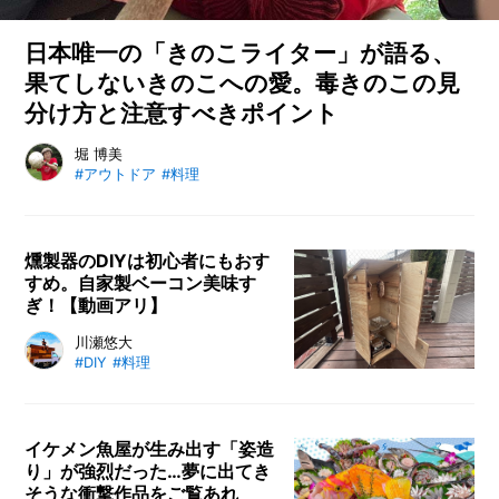
ス
を
有
日本唯一の「きのこライター」が語る、
効
果てしないきのこへの愛。毒きのこの見
活
分け方と注意すべきポイント
用！
ス
ラ
となりのカインズさん編集部宛に日本で唯一の「きのこ」に関
堀 博美
イ
#アウトドア
#料理
する執筆を生業としている女性から連絡が来ました。いかにも
ド
マニアックで面白そうな肩書を持つ「きのこライター」堀博美
2
さんとはどんな人物なのか、詳しくお話をお聞きしました。
段
ラ
燻製器のDIYは初心者にもおす
ッ
すめ。自家製ベーコン美味す
ク
ぎ！【動画アリ】
で
シ
合板と角材で「燻製器」をDIYする
川瀬悠大
ン
#DIY
#料理
方法を紹介します。木材をビスで固
ク
定するだけでできるので、初心者で
下
も簡単に作れる「燻製器」。燻製器
が
が完成したら、実際に豚バラを燻製
イケメン魚屋が生み出す「姿造
ス
ッ
り」が強烈だった…夢に出てき
する方法もご紹介。試食するまでの
キ
そうな衝撃作品をご覧あれ
一部始終をまとめました。