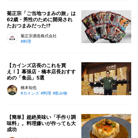
ム。しかし食材の散らばりや、重く
て持ちにくいなど小さな不満やプチ
菊正宗「ご当地つまみの旅」は
62歳・男性のために開発され
ストレスに感じることもありますよ
たおつまみだった!?
ね。そんな方にオススメしたい家事
アクションを軽減させる高機能まな
菊正宗と日本酒がタッグを組んで開
菊正宗酒造株式会社
板です。
#料理
発した「ご当地つまみの旅」は、
「日本全国を旅するおつまみ」をコ
ンセプトに、ご当地感あふれる食材
を用いて、日本酒にもピッタリの味
【カインズ店長のこれを買
え！】幕張店・橋本店長おすす
わいに仕上げたおつまみパック。そ
めの「食品」5選
んな「ご当地つまみの旅」の開発ス
トーリーやおつまみの種類、おつま
全国に200店舗以上あるカインズの
橋本知也
みに合うお酒などを両社に伺いまし
#カインズ
#料理
#飲み物
中で、他店舗に先駆けて新商品・新
た。
サービスの導入などを行う「エポッ
ク店」のひとつであるカインズ幕張
店。店長の橋本知也は、自宅をDIY
【簡単】超絶美味い「手作り調
味料」。料理嫌いが作っても大
で作り上げているガテン系店長で
成功
す。カインズ社内でも話題の“自宅D
IY”の様子を見せてもらうととも