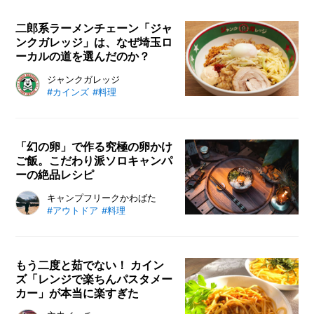
I
あるスパイスたちはカレーに入れてもOK。
N
二郎系ラーメンチェーン「ジャ
Z
ンクガレッジ」は、なぜ埼玉ロ
-
ーカルの道を選んだのか？
S
T
埼玉県を中心にチェーン展開する、
ジャンクガレッジ
A
#カインズ
#料理
濃厚ガッツリ系ラーメンチェーン
F
「ジャンクガレッジ」。看板メニュ
F
ーの「まぜそば」や二郎系ラーメン
で人気を集め、近年はカインズにも
「幻の卵」で作る究極の卵かけ
ご飯。こだわり派ソロキャンパ
進出を果たしています。そんなジャ
ーの絶品レシピ
ンクガレッジが「ほぼ埼玉ローカ
ル」であることには、意外な理由
キャンプといえば焚火を使った豪快
キャンプフリークかわばた
が……？
#アウトドア
#料理
な料理もいいけれど、静かな森の中
で食べるシンプルな卵かけご飯も最
高だ。「幻の卵屋さん」の究極の卵
を使って“究極の卵かけご飯”を作っ
もう二度と茹でない！ カイン
ズ「レンジで楽ちんパスタメー
てみよう。愛用のメスティンで炊い
カー」が本当に楽すぎた
たごはんと究極の卵に合わせたトッ
ピングも紹介。みなさんも大自然の