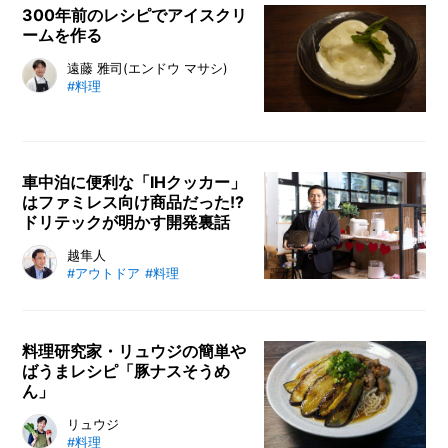
いてアレコレ聞いてきました。アレ
300年前のレシピでアイスクリ
ームを作る
ンジ次第で無限大のアイデア広が
る、生蒟蒻畑レシピをお楽しみくだ
アイスクリームの歴史を追体験！
遠藤 雅司(エンドウ マサシ)
さい。
#料理
1733年（約300年前）のアイスク
リームのレシピをもとに、歴史料理
研究家の遠藤 雅司さんが忠実に再
現。冷凍庫を使わない昔のアイス
車中泊に便利な「IHクッカー」
は、どんな材料を用意して作られた
はファミレス向け商品だった!?
のでしょうか。必見です。
ドリテックが明かす開発裏話
車中泊に便利だとSNSで話題の「コ
越隼人
#アウトドア
#料理
ンパクト IHクッカー」。持ち運び
のしやすい大きさと電源を選ばない
3段階の出力はまるで車中泊のため
に生まれたかのよう。だが、企画・
料理研究家・リュウジの簡単や
ばうまレシピ「豚ナスそうめ
開発のドリテックによれば、元はフ
ん」
ァミレス用のコンロとして開発した
商品だという。ニッチなこだわりを
料理研究家・リュウジさんのレシピ
リュウジ
追求したからこその思わぬヒットに
#料理