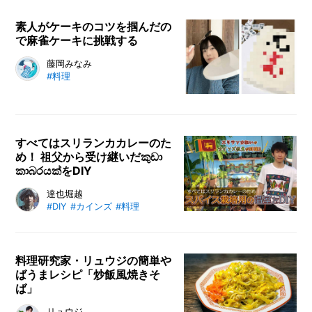
スタイリッシュになり、便利さは格
段に向上。まな板シートは詰め替え
素人がケーキのコツを掴んだの
で麻雀ケーキに挑戦する
用を使用することで、オトクにもな
ります。今回は、そんなカインズの
家でホールケーキを作るのはハード
藤岡みなみ
「まな板シートケース」の使い勝手
#料理
ルが高いと思っていませんか？ 以
を検証してみます！
前手作りケーキを「火山」とまで言
われた藤岡みなみさんですが、道具
とコツを押さえればきれいなケーキ
すべてはスリランカカレーのた
が出来上がると実感。慣れてきたと
め！ 祖父から受け継いだකුඩා
ころで変化球ケーキに挑戦します！
කාබරයක්をDIY
その名も「麻雀ケーキ」。果たして
その仕上がりは？！ 麻雀好きだと
スリランカ愛が爆発するカインズ社
達也堀越
#DIY
#カインズ
#料理
いう義母の反応にも注目です！
員の堀越達也による、スリランカカ
レー企画第2弾です。一年中新鮮な
スパイスを使ったカレーを食べるた
めに導き出した答えは、「温室栽
料理研究家・リュウジの簡単や
ばうまレシピ「炒飯風焼きそ
培」。祖父がのこした小屋を、DIY
ば」
で温室にリノベーションします。は
たして熱帯のスパイスたちは群馬の
リュウジ