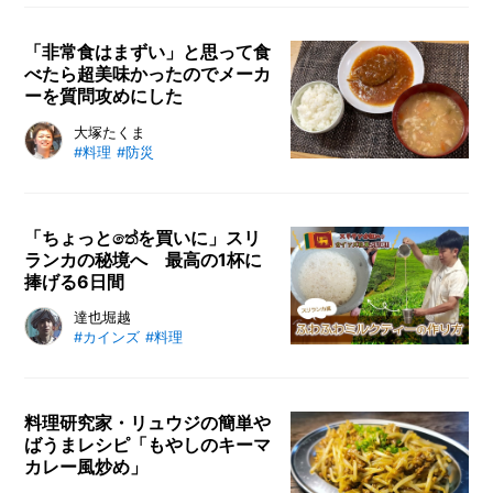
しくなるというから驚きです。今回
は、この商品を手掛けている「かし
「非常食はまずい」と思って食
べたら超美味かったのでメーカ
わ屋くろせ」の店主に、黒瀬のスパ
ーを質問攻めにした
イスの誕生秘話や、美味しく楽しむ
ためのコツを伺いました。
非常食がまずい？ それは過去の話
大塚たくま
#料理
#防災
です。おいしい非常食が実現した工
夫をメーカーにインタビュー。「イ
ザメシ」を販売する杉田エース株式
会社、アルファ化米「安心米」のア
「ちょっとතේを買いに」スリ
ランカの秘境へ 最高の1杯に
ルファー食品株式会社に、ライター
捧げる6日間
大塚たくまがお話を伺ってきまし
た。
スリランカ愛が爆発するカインズ社
達也堀越
#カインズ
#料理
員の堀越達也による、スリランカ企
画第3弾です。今回のテーマは「紅
茶」。そもそも私たちが普段何気な
く飲んでいる紅茶は、どんなところ
料理研究家・リュウジの簡単や
ばうまレシピ「もやしのキーマ
で作られているのだろうか？ 趣味
カレー風炒め」
だという現地での紅茶の買い付けの