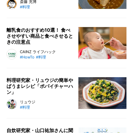
巷で話題の「手作り調味料」。実は
斎藤 充博
に、自身の好みやスタッフ間でのム
#料理
超簡単に作れてコスパ◎なので、料
ーブメント、お客様からの反応など
理モチベが低い人にもオススメで
をもとにしたおすすめの食品TOP5
す。今回は、「料理には頭も時間も
を選んでもらいました。
使いたくない」と宣言するライター
離乳食のおすすめ10選！ 食べ
させやすい商品と食べさせると
の高橋充博さんが、プロ直伝のレシ
きの注意点
ピで調味料作りにチャレンジしま
す。
おすすめのレトルト離乳食を月齢別
CAINZ ライフハック
#HowTo
#料理
にご紹介！ なかなか食べない赤ち
ゃんに向けて、食べてくれないとき
の対処法まで解説。美味しく食べる
練習のために、適切な離乳食選びの
料理研究家・リュウジの簡単や
ばうまレシピ「ポパイチャーハ
ポイントから、回数、食べさせ方ま
ン」
で月齢ごとにまとめています。
料理研究家・リュウジさんのレシピ
リュウジ
#料理
連載。今回は、簡単なのに一皿で野
菜もタンパク質もばっちり取れる、
完全無欠なチャーハンをご紹介しま
す。ニンニクとベーコンの香ばしさ
自炊研究家・山口祐加さんに聞