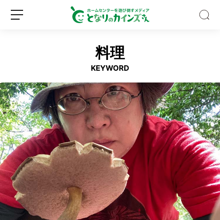
料理
KEYWORD
キ
ッ
チ
ン
収
新
ロ
納
規
グ
の
登
イ
デ
録
ン
ッ
ド
ス
ペ
ー