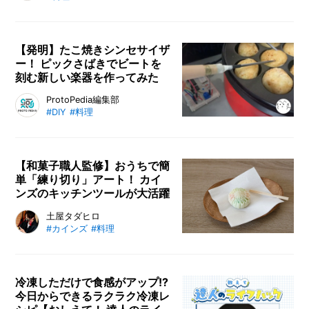
連載。今回は、旬のナスを使った夏
深く切り込む。
にオススメのそうめんレシピをご紹
介します。ナスは身体を冷ます効果
や食欲不振にも効果があるとされて
【発明】たこ焼きシンセサイザ
ー！ ピックさばきでビートを
いて、暑い夏にピッタリの野菜で
刻む新しい楽器を作ってみた
す。
今回は、たこ焼きを作る行為自体が
ProtoPedia編集部
#DIY
#料理
音楽になる！ 面白い発明品、その
名も「たこ焼きシンセサイザー」を
DIY。たこ焼きパーティーが盛り上
がること間違いなしのクリエイティ
【和菓子職人監修】おうちで簡
単「練り切り」アート！ カイ
ブな作品をどうぞご覧ください。
ンズのキッチンツールが大活躍
おうちでも簡単に出来る練り切りア
土屋タダヒロ
#カインズ
#料理
ートの作り方を、和菓子職人の土屋
タダヒロさんに伝授して頂きまし
た。練り切りに使う道具も合わせて
ご紹介。すべてカインズで調達でき
冷凍しただけで食感がアップ!?
今日からできるラクラク冷凍レ
ます！ おうち時間にぜひトライし