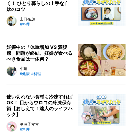
く！ ひとり暮らしの上手な自
に、フワっとした卵とホウレンソウ
炊のコツ
が絶妙なマッチング。ホウレンソウ
は下茹でしなくても、水に浸けるだ
自炊初心者や料理が苦手な方に向け
山口祐加
けでえぐみが抜けるので、覚えてお
#料理
て「自炊料理家」の山口祐加さん監
くと便利なレシピですよ。
修のもと、一人暮らしでも自炊を長
く続けるコツを伝授！ ひとりごは
んを簡単・シンプルに取り組めるよ
妊娠中の「体重増加 VS 満腹
感」問題が終結。妊婦が食べる
う、自炊料理によくある質問をまと
べき食品は一体何？
めて、お届けします。
妊娠中、すさまじい食欲で体重が一
小晴
#健康
#料理
気に増加……！ 増えすぎるのはよ
くないらしいけど、しっかり栄養は
摂りたいし満腹感も欲しい。そんな
悩みを解消するべく、管理栄養士／
使い切れない食材も冷凍すれば
OK！ 目からウロコの冷凍保存
母子栄養指導士の先生を直撃しまし
術【おしえて！達人のライフハ
た。カインズで売っている妊婦にお
ック】
すすめの食品も選んで、実際に食べ
てみます！
日持ちしない食材の長期保存ができ
冷凍子ママ
#料理
る「冷凍保存」。実は、食材には冷