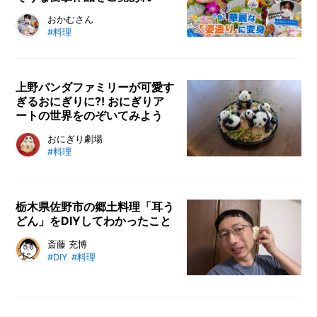
リ
メ
お魚の姿造りに美しさと芸術性を加
おかむさん
し
#料理
た
ー
えた「姿創り」をつくり上げ、魚の
カ
魅力を発信しているおかむさん。マ
ー
/
ニアックな魚も美しく生まれ変わ
B
り、イカれた発想にSNSで反響を得
上野パンダファミリーが可愛す
R
ぎるおにぎりに?! おにぎりア
ています。この記事ではおかむさん
A
ートの世界をのぞいてみよう
に姿造りの魅力や、魚選びのポイン
N
ト、魚を捌く際のコツなどをお聞き
D
おにぎりアーティストでご活動のお
おにぎり劇場
しました。
#料理
にぎり劇場さんが、パンダファミリ
ク
ーをモデルにしたおにぎりアートを
リ
制作。たまらなく愛おしいリアルな
エ
パンダをおにぎりで表現する方法と
イ
栃木県佐野市の郷土料理「耳う
タ
どん」をDIYしてわかったこと
は？ おにぎりアートの制作過程か
ー
ら実食までご覧ください。
/
栃木県の郷土料理「耳うどん」を、
斎藤 充博
C
#DIY
#料理
よりリアルな耳のように作るべく、
R
クリエイターの斎藤充博さんがリア
E
A
ル耳うどんにチャレンジ！ 作り方
T
やレシピまでご紹介。実際にリアル