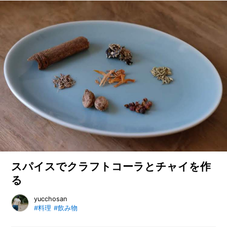
O
耳うどんを作ってみると、改めて気
R
づいたことがあるそうです。
ユ
ー
ザ
ー
/
C
U
S
T
O
M
E
R
スパイスでクラフトコーラとチャイを作
ス
タ
る
ッ
フ
/
クラフトコーラとチャイの作り方をご紹介。スパイスや材料、
yucchosan
C
#料理
#飲み物
道具まで詳しくお伝えしています。材料はスーパーマーケット
A
とホームセンターで用意できます。独特な香りや甘味、苦みの