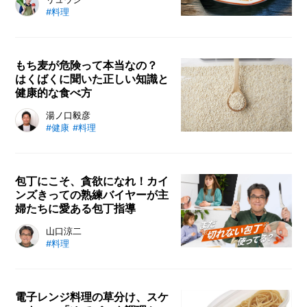
料理研究家・リュウジさんのレシピ
冬を乗り越えられるのでしょうか。
#料理
連載。今回は、焼きそばを炒飯風に
作るという挑戦的な一品をご紹介し
ます。みんな大好きな焼きそばと炒
飯が組み合わさるんですから大勝利
もち麦が危険って本当なの？
はくばくに聞いた正しい知識と
間違ありません。
健康的な食べ方
健康食として注目されている「もち
湯ノ口毅彦
#健康
#料理
麦」ですが、一方で「もち麦は危
険」といった記事がインターネット
では散見されます。その真偽を確か
めるべく、もち麦商品のリーディン
包丁にこそ、貪欲になれ！カイ
ンズきっての熟練バイヤーが主
グカンパニー、株式会社はくばくに
婦たちに愛ある包丁指導
インタビューを行いました。もち麦
の正しい知識と健康的な食べ方につ
毎日使う包丁なのに、お手入れ方法
山口涼二
いて解説してもらいます。
#料理
や買い替え時など、実は知らないこ
とがあります。そこで、包丁を長年
作り続けてきたカインズ社員・山口
涼二が包丁にまつわるあらゆる疑問
電子レンジ料理の草分け、スケ