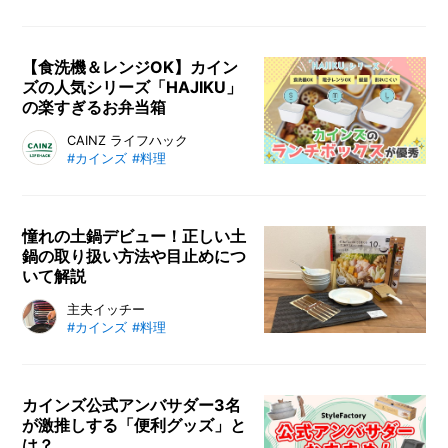
コレートのレシピやコツをパティシ
エ・ショコラティエの江口和明シェ
フに教えてもらいました。トリュ
【食洗機＆レンジOK】カイン
ズの人気シリーズ「HAJIKU」
フ、ガトーショコラを手作りする時
の楽すぎるお弁当箱
のプロならではのコツ、さらにバレ
ンタインにチョコレートをプレゼン
カインズ「HAJIKU」シリーズのお
CAINZ ライフハック
トする際の高級感のあるラッピング
#カインズ
#料理
弁当箱は、食洗機や電子レンジも使
方法も解説します。ガトーショコラ
用できる便利さに加え、割れにくく
もトリュフも冷凍保存ができ、その
＆軽量で使いやすいと話題です。撥
解凍方法も紹介します。お菓子作り
水コート効果で、洗いやすく＆汚れ
憧れの土鍋デビュー！正しい土
の初心者から本格的なチョコづくり
鍋の取り扱い方法や目止めにつ
もつきにくいのが特徴。保存容器や
に挑戦したい方までぜひご参考くだ
いて解説
バット替わりに使ったり、食器とし
さい。
ても活用できたりと万能さが人気。
ガス火にもIHにも使えるカインズの
主夫イッチー
その使い勝手をアンバサダーがレポ
#カインズ
#料理
土鍋は、使い勝手の良さと豊富なサ
してくれました。
イズ展開がおすすめポイント！ 今
回は、土鍋の使い方から、目止めの
手順まで、実際に土鍋で作った料理
カインズ公式アンバサダー3名
が激推しする「便利グッズ」と
もご紹介しながら、分かりやすく解
は？