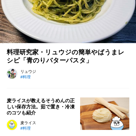
料理研究家・リュウジの簡単やばうまレ
シピ「青のりバターパスタ」
料理研究家・リュウジさんのレシピ連載。今回は自宅にあるけ
リュウジ
#料理
ど余りがちな青のりを使ったパスタレシピをご紹介します。意
外と知られてないですが青のりとバターってすっごく相性がい
いんですよ！
麦ライスが教えるそうめんの正
しい保存方法。茹で置き・冷凍
のコツも紹介
そうめん（素麺）を保存するのに最
麦ライス
#料理
適な保存容器や保存方法を、シェフ