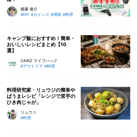
説しています。
カインズの新業態店舗「Style Fact
後藤 俊介
#DIY
#カインズ
#掃除
#料理
ory（スタイルファクトリー）」の
アンバサダーに、本当に便利で役立
つ商品を選んでもらいました。DIY
から掃除、料理、収納グッズなど、
キャンプ飯におすすめ！簡単・
おいしいレシピまとめ【10
アンバサダーの3名が実際に使って
選】
重宝しているおすすめグッズを紹介
します。
キャンプやアウトドアに欠かせない
CAINZ ライフハック
#アウトドア
#料理
ご飯。この記事では、これまでとな
りのカインズさんで紹介してきた、
簡単・おいしいキャンプ飯レシピを
厳選してご紹介。あまり料理が得意
料理研究家・リュウジの簡単や
ばうまレシピ「レンジで里芋の
ではない方や初めてキャンプに挑戦
ひき肉じゃが」
する方など、ぜひ参考にしてみてく
ださい。
料理研究家・リュウジさんのレシピ
リュウジ
#料理
連載。今回は、忙しいときでもサッ
と作れる「里芋のひき肉じゃが」を
ご紹介。冷凍の里芋を、凍ったまま