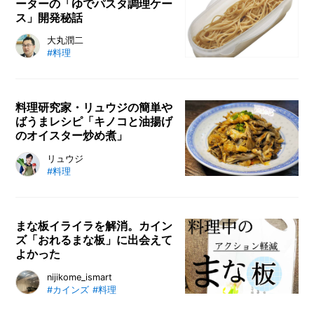
ーターの「ゆでパスタ調理ケー
をズバッと解決します。実際にママ
ス」開発秘話
3名に包丁に関する悩みを話しても
らい、包丁の正しい持ち方、お手入
電子レンジの草分け的グッズ「ゆで
大丸潤二
れの仕方、買い替え時、古い包丁の
#料理
パスタ調理ケース」を作ったのは、
捨て方などをレクチャー。料理がラ
奈良県にあるスケーター株式会社。
クになるコツをお教えします。
容器に水と乾麺を入れてレンジで加
熱するだけで茹で上がる「ゆでパス
料理研究家・リュウジの簡単や
ばうまレシピ「キノコと油揚げ
タ調理ケース」は見事にヒットし
のオイスター炒め煮」
た。今でこそ、使う人も増えている
が、当時は画期的な商品だった。実
料理研究家・リュウジさんのレシピ
リュウジ
は、このスケーター株式会社、もと
#料理
連載。今回は、キノコと油揚げを使
もとは家庭用品メーカーではなく万
って、コスパ抜群、しかも糖質オフ
年筆メーカー。なぜ「ゆでパスタ調
な一品をご紹介します。キノコの弾
理ケース」を開発するに至ったの
力ある歯ごたえと、ジュワッとうま
まな板イライラを解消。カイン
か、スケーター営業部の大丸潤二さ
ズ「おれるまな板」に出会えて
味を吸った油揚げが最高のマッチン
んに開発の背景を聞いた。
よかった
グで箸が止まらないこと請け合いで
す。
カインズで購入できる「おれるまな
nijikome_ismart
#カインズ
#料理
板」をご紹介します。毎日使うまな
板はお料理には欠かせないアイテ