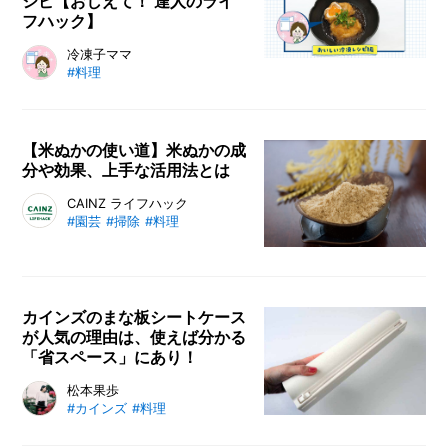
シピ【おしえて！ 達人のライ
てみてはいかがでしょうか？
フハック】
Instagramで冷凍レシピや料理雑学
冷凍子ママ
#料理
を発信する冷凍子ママさんから、オ
ススメの冷凍おかずやレシピ、冷凍
食品のアレンジまで教えてもらいま
した。ちょっとしたアイデアとコツ
【米ぬかの使い道】米ぬかの成
分や効果、上手な活用法とは
で美味しさがUPする冷凍おかず。
時短で効率よく料理をしたい方への
玄米を精米する際に発生する米ぬか
CAINZ ライフハック
ご参考にどうぞ。
#園芸
#掃除
#料理
には、実はたくさんの使い道があり
ます。この記事では米ぬかをおいし
く食べる方法や肥料の作り方、掃除
に活用する方法などを解説。米ぬか
カインズのまな板シートケース
の使い道に悩んでいる方はぜひ参考
が人気の理由は、使えば分かる
にしてみてください。
「省スペース」にあり！
まな板を汚さずに使える大ヒットア
松本果歩
#カインズ
#料理
イテム、まな板シート。専用のケー
スをあわせて使用すれば、見た目は