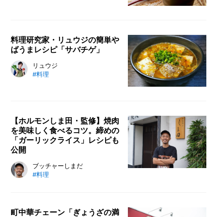
テーキ」を再現します。
類あり、原料や製法が異なります。
ひとつは「酒粕甘酒」。酒粕甘酒
は、酒粕を水に溶かして薄めたあ
料理研究家・リュウジの簡単や
と、砂糖を溶かして甘みを足したも
ばうまレシピ「サバチゲ」
の。アルコール、砂糖が含まれてい
るタイプです。縁日などで振る舞わ
料理研究家・リュウジさんのレシピ
リュウジ
れているものは、このタイプが多い
#料理
連載。今回は、寒い日に芯から温ま
です。もうひとつは麹を主原料とす
るピリ辛スープレシピ「サバチゲ」
る「麹甘酒」。麹甘酒は、米のでん
をご紹介。コンビニでも売っている
ぷんが麹によって分解されること
食材だけを使い、ワンパンで包丁も
で、自然な甘みを感じられるもの。
【ホルモンしま田・監修】焼肉
不要！ 帰りが遅くなった日でも、
を美味しく食べるコツ。締めの
アルコールや砂糖などは含まれてい
爆速でお腹を満たすことができます
「ガーリックライス」レシピも
ないため、小さな子どもも安心して
よ。ごはんを添えての一食にも、単
公開
飲めます。今回は、「麹甘酒」につ
品でお酒のあてにもピッタリです！
いて詳しくご紹介します。
YouTubeで話題の焼肉店「ホルモ
ブッチャーしまだ
#料理
ンしま田」の代表・ブッチャーしま
ださんに、焼肉を楽しむための豆知
識と美味しく食べるコツを教えてい
ただきました。焼肉店で食べる焼肉
町中華チェーン「ぎょうざの満