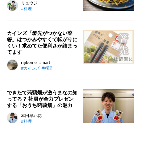
様子と、よく現地で飲まれている紅
料理研究家・リュウジさんのレシピ
リュウジ
茶の飲み方をご紹介します。
#料理
連載。今回は、いつものもやし炒め
に飽きた方に是非試してもらいたい
レシピをご紹介します。
カインズ「箸先がつかない菜
箸」はつかみやすくて転がりに
くい！求めてた便利さが詰まっ
てます
毎日のように使う菜箸は、置き場所
nijikome_ismart
#カインズ
#料理
に困ったり、転がってしまったりと
小さなイライラが重なって使い勝手
が悪く感じることも。カインズオリ
ジナルの「箸先がつかない菜箸」は
できたて蒟蒻畑が激うまなの知
ってる？ 社員が全力プレゼン
シンプルに見えて、細かなところに
する「おうち蒟蒻畑」の魅力
家事楽ポイントが潜んでいる画期的
なアイテムなんです。
お好みの飲料で、誰でも手軽に「お
本田早耶花
#料理
うち蒟蒻畑」が作れる！ こんにゃ
くゼリーの蒟蒻畑でおなじみのマン
ナンライフから、手作り蒟蒻畑につ