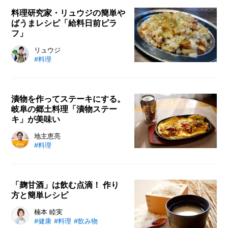
をすれば油いらずでヘルシーな上に
料理研究家・リュウジの簡単や
ばうまレシピ「給料日前ピラ
焦げ付きや汚れを防いでくれます。
フ」
まな板シートの代わりに使えば切り
にくいバターも簡単にカットでき、
料理研究家・リュウジさんのレシピ
リュウジ
大根おろしを作るときや衣類にアイ
#料理
連載。今回は、ほぼ100円で完成！
ロンをする時にまで活躍してしまう
超絶コスパが高く、お腹いっぱい
クッキングシート。主婦の皆さん、
になれるワンプレートレシピをご紹
ぜひお試しください！
介します。バターで香りと焼き目を
漬物を作ってステーキにする。
岐阜の郷土料理「漬物ステー
つけた魚肉ソーセージが、おいしさ
キ」が美味い
の最大のポイント。シャキシャキと
したタマネギの食感とも相性がよ
日本人に欠かせないメニューといえ
地主恵亮
く、大満足できること請け合いで
#料理
ば「漬物」。とはいえ、自宅で漬物
す。
を作るのは少しハードルが高いと感
じる人もいるでしょう。そこで、自
宅で簡単に漬物を漬ける方法をご紹
「麹甘酒」は飲む点滴！ 作り
方と簡単レシピ
介。基本となるシンプルな白菜の塩
漬けを作ります。さらに、それを使
“飲む点滴”とも呼ばれ、健康飲料と
楠本 睦実
って岐阜の郷土料理の一つ「漬物ス
#健康
#料理
#飲み物
しても知られる甘酒。甘酒には2種