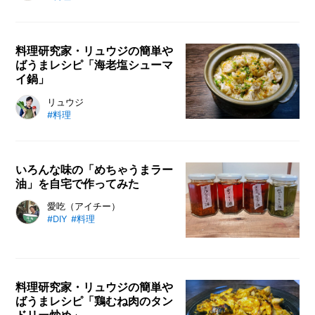
できるシリコンスチーマー。時短な
います。家族で楽しみながら、有意
上に洗い物も少なく済むのでとって
義な時間を過ごしましょう。
も便利ですよね。丸型・角型・タジ
ン鍋型など用途によって使い分ける
料理研究家・リュウジの簡単や
ばうまレシピ「海老塩シューマ
こともでできるカインズのシリコン
イ鍋」
スチーマーは、折りたたむことがで
きてとってもコンパクトに収納でき
どうも！ 料理研究家のリュウジで
リュウジ
ます。「忙しくて料理をするのが面
#料理
す。材料を切って煮るだけの鍋物は
倒くさい」「火や油を使いたくな
お手軽ですが、似たような具材や味
い」そんなズボラさんにおすすめで
つけばかりでマンネリに悩んでいる
す！
人も多いのではないでしょうか？
いろんな味の「めちゃうまラー
油」を自宅で作ってみた
そこで今回は、冷凍の海老シューマ
イを使った絶品鍋「海老塩シューマ
ラー油が大好物の筆者が、市販のラ
愛吃（アイチー）
イ鍋」をご紹介します。白菜さえ切
#DIY
#料理
ー油では飽き足らず、中華料理のプ
ってしまえば、あとは調味料を入れ
ロにレシピを聞いてオリジナルラー
るだけなので超簡単。〆に中華麺を
油をDIY！ 「基本のラー油」のほ
入れて「海老塩そば」にすると、こ
かに「スパイシーなラー油」「東南
れまた最高なんです！
料理研究家・リュウジの簡単や
アジア風のラー油」「青唐辛子で作
ばうまレシピ「鶏むね肉のタン
る緑のラー油」など、アレンジを加
ドリー炒め」