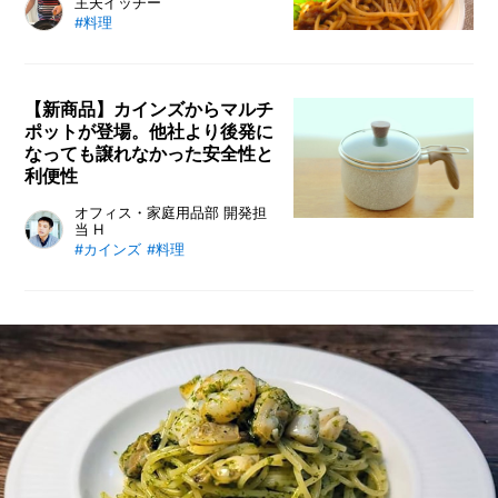
面倒なお湯沸かしは一切不要！ レ
主夫イッチー
中で自分なりの究極の卵かけご飯を
#料理
ンジでチンするだけでパスタがしっ
堪能してみてはいかがだろうか。
かり茹で上がる、カインズの時短調
理アイテムの使い方やタッパー容器
の注意点までレポート。パスタの茹
【新商品】カインズからマルチ
ポットが登場。他社より後発に
で上がり具合まで詳細にお伝えしま
なっても譲れなかった安全性と
す。
利便性
2022年9月にリリースされたカイ
オフィス・家庭用品部 開発担
当 H
ンズのマルチポット。従来のマルチ
#カインズ
#料理
ポットへの不満を解消し、カインズ
からではの「安全で使いやすく、省
スペースで収納できる」商品を作り
上げたという、その思いやこだわり
について、開発担当者に語っていた
だきました。