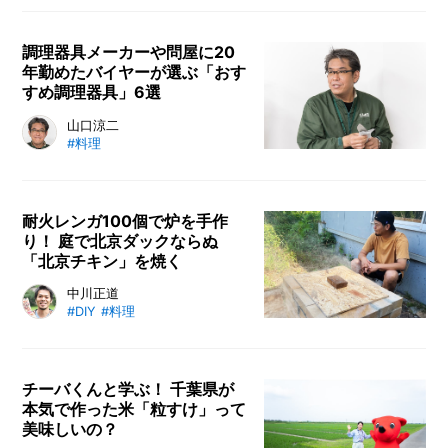
の麦ライスさんに聞きました。茹で
たそうめんを冷蔵保存や冷凍保存す
る方法もご紹介します！
調理器具メーカーや問屋に20
年勤めたバイヤーが選ぶ「おす
すめ調理器具」6選
「『便利』を謳った調理器具ってた
山口涼二
#料理
くさんあるけど、いったいどれがい
いの？」。そんなお悩みから抜け出
せないアナタのために、便利でユニ
ークなおすすめ調理器具を、その道
耐火レンガ100個で炉を手作
り！ 庭で北京ダックならぬ
のプロが厳選してご紹介。調理器具
「北京チキン」を焼く
のメーカーや問屋に合計20年勤
め、現在はカインズで調理器具のバ
麻辣ブームの火付け役である四川料
中川正道
イヤーを務める山口涼二に話を聞き
#DIY
#料理
理専門家の中川正道さん。移住した
ました。
北海道のご自宅でレンガの炉を作
り、「北京ダック」ならぬ「北京チ
キン」づくりに挑戦します。炉をつ
チーバくんと学ぶ！ 千葉県が
本気で作った米「粒すけ」って
くる場所の確保から材料選び、調理
美味しいの？
とすべての工程が楽しくおいしいDI