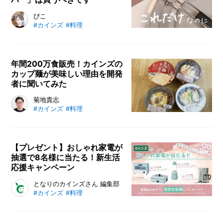
すので、ご参考にしてみてくださ
い。
カインズの「折りたためるフライパ
ぴこ
#カインズ
#料理
ン油はね防止カバー」はいろいろな
サイズのフライパンに使えて、持ち
手を折ってコンパクトに収納できる
優れもの！揚げ物って油が飛び散っ
年間200万食販売！カインズの
カップ麺が美味しい理由を開発
て怖いし、掃除も面倒と敬遠してし
者に聞いてみた
まうという方にこそ使ってほしいア
イテムです。
カインズで販売しているカップ麺
菊地貴志
#カインズ
#料理
は、意外にも美味しいと人気の商品
です。しかも価格は激安の税込み8
8円。コスパ抜群でなおかつ美味し
いカップ麺は、どうやって作られて
【プレゼント】おしゃれ家電が
抽選で8名様に当たる！新生活
いるのか？そもそも、ホームセンタ
応援キャンペーン
ーがオリジナルで食品を作るものな
のか？カインズでカップ麺の開発を
4月は入学や進級、新社会人など新
となりのカインズさん 編集部
担当した菊地貴志に話を聞いてみま
#カインズ
#料理
たなスタートの季節です。そんな新
した。
生活応援キャンペーンとして、カイ
ンズの人気おしゃれ家電【Vinte】