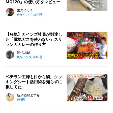
MQ120」の使い方をレビュー
ヤニ、そしてパスタなど、初心者で
もすぐに作れるレシピに挑戦しま
Braun（ブラウン） のハンドブレン
主夫イッチー
#カインズ
#料理
す。
ダー「Multi Quick 1 MQ120」の使
い方を口コミレビュー！ おすすめ
したいポイントも具体的に解説。料
理初心者でも、ハンドブレンダーで
【狂気】カインズ社員が到達し
た「電気ガスを使わない」スリ
簡単に料理の幅が広がること間違い
ランカカレーの作り方
なしです。
スリランカに人生を捧げているカイ
達也堀越
#カインズ
#料理
ンズのメンバーがいる。堀越達也
だ。社内では「もはや研究者だ」と
まで言われている彼が、こだわりを
もって作り続けるスリランカカレ
ベテラン主婦も目から鱗。クッ
キングシート活用術を知らずに
ー。試行錯誤してたどり着いた絶品
損してた
のスリランカカレーの作り方を詳し
く紹介します。彼が長年かけて編み
オーブンでお菓子やパンを作る時に
新米酒婦ますみ
出した究極のスリランカカレーレシ
#料理
使うクッキングシート。実は様々な
ピ、ご堪能あれ。
シーンで使い道があることをご存知
ですか？ フライパンに敷いて調理