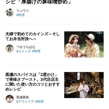
シピ「厚揚げの豚味噌炒め」
料理研究家・リュウジさんのレシピ連載。今回は豚バラと厚揚
リュウジ
#料理
げを使ってササっと作れる一品をご紹介します。味噌のコクに
スパイスが加わってご飯がすすむこと間違いなし！ 飽きが来
ない味で箸が止まりませんよ。
夫婦で初めてのカインズ～そし
てお弁当対決へ～
シンガーソングライターのつるうち
つるうちはな
#カインズ
#料理
はなさんが、ピクニックに夫婦それ
ぞれが喜ぶお弁当を持ち寄り、おも
てなし力を対決する企画に挑戦！
持ち物はカインズで購入。夫婦やカ
黒瀬のスパイスは「2度かけ」
ップルでピクニックを楽しみたい方
で美味さブースト。3代目店主
のヒントにどうぞ。
に聞いた使い方のコツとおすす
めレシピ
アウトドア愛好家たちの間で人気を
黒瀬善裕
#アウトドア
#料理
集めている「黒瀬のスパイス」。振
りかけるだけで、どんな食材も美味