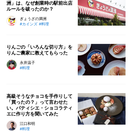
洲」は、なぜ創業時の駅前出店
は格別です。家庭でもそれに匹敵す
ルールを破ったのか？
るような美味しい焼肉を焼くことが
できたら、うれしいですよね。さら
テイクアウト餃子や玄米をミックス
ぎょうざの満洲
に、締めに食べたい「ガーリックラ
#カインズ
#料理
したチャーハンが大人気、埼玉発の
イス」の作り方もご紹介します！
町中華チェーン「ぎょうざの満
洲」。カインズ本部や店舗のとなり
にある本庄早稲田駅前店は、実は長
りんごの「いろんな切り方」を
りんご農家に教えてもらった
い歴史の中でも、“分岐点”となった
スゴい店だった…？
「くし形切り」「うさぎの飾り切
永井温子
#料理
り」などの一般的なものから「薄切
り」「輪切り」「木の葉切り」ま
で、さまざまなりんごの切り方や食
べ方を、青森県のりんご農家が解
高級そうなチョコを手作りして
説。大量のりんごを使った簡単レシ
「買ったの？」って言わせた
ピや保存方法なども紹介します。
い。パティシエ・ショコラティ
エに作り方を聞いてみた
手作りチョコレートを作ってみませ
江口和明
#料理
んか？簡単なのに高級に見えるチョ