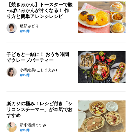
具材とチンするだけ。あとは電子レ
【焼きみかん】トースターで酸
っぱいみかんが甘くなる！ 作
ンジがおいしくしてくれるので失敗
り方と簡単アレンジレシピ
知らず！ 鍋で煮込んだかのような
ホックホクの里芋と、トロトロのひ
みかんを甘くする裏ワザ「焼きみか
服部みどり
き肉あんが絡んで絶品です。
#料理
ん」。温かいみかんはトロッと甘く
ジューシーになり、寒い冬にはもっ
てこいの食べ方です。今回は、焼き
みかんの作り方と簡単アレンジレシ
子どもと一緒に！ おうち時間
でクレープパーティー
ピを、料理研究家の服部みどりさん
に教えていただきます。
家族みんな揃った休日に、楽しいお
小嶋絵美(こじまえみ)
#料理
うち時間を過ごすなら「クレープパ
ーティー」がおすすめ！ 食事の準
備がストレスになってしまったママ
にとってはリフレッシュのチャンス
楽カジの極み！レシピ付き「シ
です♪ クレープパーティーには、
リコンスチーマー」が本気でお
子どもたちにとって大切な「遊び
すすめ
（好きなように楽しむ）」「学び
（考える・経験する）」「食事（お
電子レンジでチンするだけで料理が
新米酒婦ますみ
#料理
いしく食べる）」の要素が詰まって