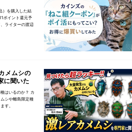
税込）を購入した結
11ポイント還元予
て、ライターの渡辺
るカメムシの
家に聞いた
種はいるのか？ カ
メムシや離島限定種
ります。