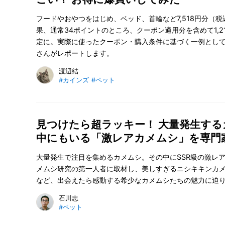
フードやおやつをはじめ、ベッド、首輪など7,518円分（
果、通常34ポイントのところ、クーポン適用分を含めて1,2
定に。実際に使ったクーポン・購入条件に基づく一例とし
さんがレポートします。
渡辺結
#カインズ
#ペット
見つけたら超ラッキー！ 大量発生す
中にもいる「激レアカメムシ」を専門
大量発生で注目を集めるカメムシ。その中にSSR級の激レア
メムシ研究の第一人者に取材し、美しすぎるニシキキンカ
など、出会えたら感動する希少なカメムシたちの魅力に迫
石川忠
#ペット