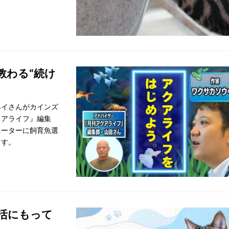
教わる“続け
ヘイさんがカインズ
クアライフ』編集
ヒーターに飼育魚選
ます。
活にもって