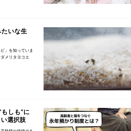
みたいな生
エビ」を知っていま
ンダメリタヨコエ
“もしも”に
しい選択肢
 高齢猫や持病のあ