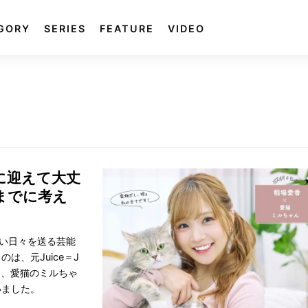
GORY
SERIES
FEATURE
VIDEO
当に迎えて大丈
までに考え
多い日々を送る芸能
、元Juice＝J
ん、愛猫のミルちゃ
いました。