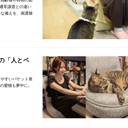
通常譲渡との違い
要な備えを、保護猫
の「人とペ
しやすいバケット座
えの愛猫も夢中に。