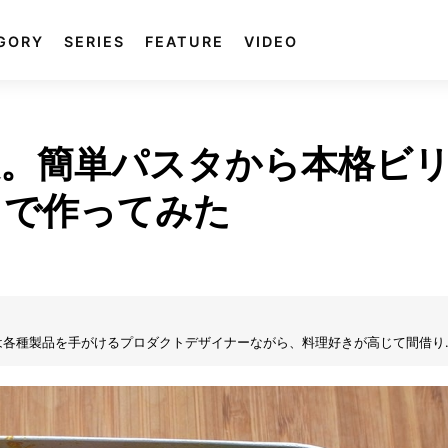
GORY
SERIES
FEATURE
VIDEO
。簡単パスタから本格ビ
しで作ってみた
は各種製品を手がけるプロダクトデザイナーながら、料理好きが高じて間借り
理まで図解したレシピが人気。著書に『付箋レシピ デザイナーときどき料
テイメント）