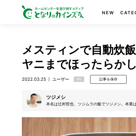
NEW
CATE
メスティンで自動炊飯
ヤニまでほったらか
2022.03.25
ユーザー
PR
記事を保存
ツジメシ
本名は辻村哲也、ツジムラの飯でツジメシ。本業
食店でも料理中。手抜き日常食からマニアックな料
人のスケッチごはん』（アース・スターエンター