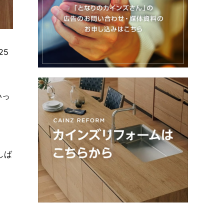
25
いっ
しば