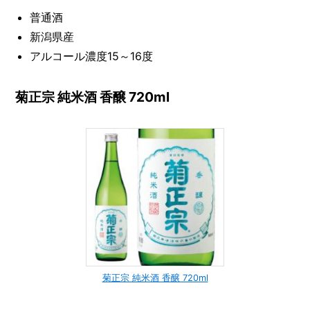
普通酒
新潟県産
アルコール濃度15～16度
菊正宗 純米酒 香醸 720ml
菊正宗 純米酒 香醸 720ml