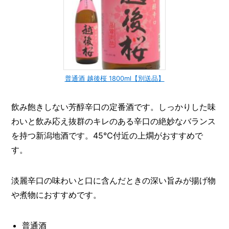
普通酒 越後桜 1800ml【別送品】
飲み飽きしない芳醇辛口の定番酒です。しっかりした味
わいと飲み応え抜群のキレのある辛口の絶妙なバランス
を持つ新潟地酒です。45℃付近の上燗がおすすめで
す。
淡麗辛口の味わいと口に含んだときの深い旨みが揚げ物
や煮物におすすめです。
普通酒