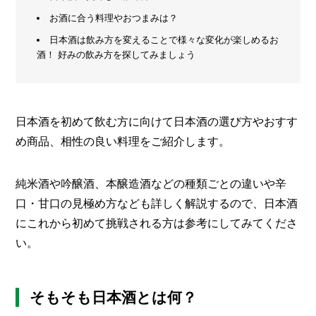
の
お酒に合う料理やおつまみは？
メ
こ
と
ー
日本酒は飲み方を変えることで様々な変化が楽しめるお
カ
酒！ 好みの飲み方を探してみましょう
ー
/
B
R
A
日本酒を初めて飲む方に向けて日本酒の選び方やおすす
N
D
め商品、相性の良い料理をご紹介します。
ク
リ
純米酒や吟醸酒、本醸造酒などの種類ごとの違いや辛
エ
口・甘口の見極め方なども詳しく解説するので、日本酒
イ
タ
にこれから初めて挑戦される方は参考にしてみてくださ
ー
/
い。
C
R
E
A
そもそも日本酒とは何？
T