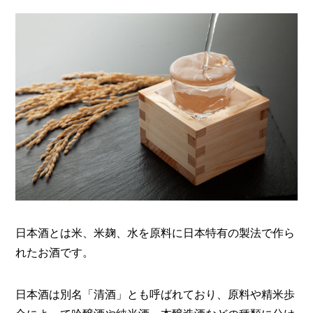
O
R
ユ
ー
ザ
ー
/
C
U
S
T
O
M
E
R
ス
日本酒とは米、米麹、水を原料に日本特有の製法で作ら
タ
れたお酒です。
ッ
フ
/
C
日本酒は別名「清酒」とも呼ばれており、原料や精米歩
A