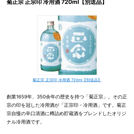
菊正宗 正宗印 冷用酒 720ml【別送品】
菊正宗 正宗印 冷用酒 720ml【別送品】
創業1659年、350余年の歴史を持つ「菊正宗」。その正
宗の印を冠した冷用酒が「正宗印・冷用酒」です。菊正
宗自慢の辛口清酒に樽詰め貯蔵酒をブレンドしたオリジ
ナル冷用酒です。