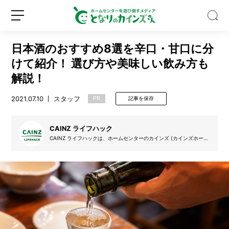
日本酒のおすすめ8選を辛口・甘口に分
けて紹介！ 選び方や美味しい飲み方も
解説！
2021.07.10
スタッフ
PR
記事を保存
【専
門
家
CAINZ ライフハック
監
CAINZ ライフハックは、ホームセンターのカインズ (カインズホー
修】
ム) が提案する日常で使える便利な知恵をお届けします。すぐに実践
新
ロ
吸
できる便利なTIPSや情報が盛りだくさん。
規
グ
血
登
イ
昆
録
ン
虫
「ア
ブ」
に
噛