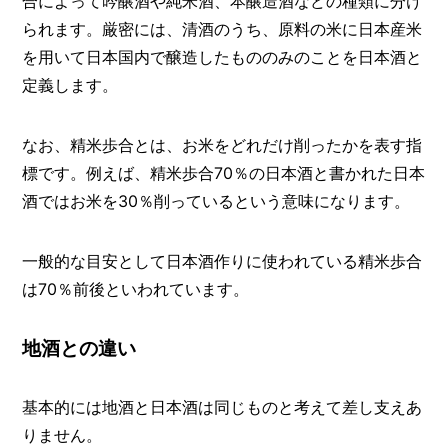
合によって吟醸酒や純米酒、本醸造酒などの種類に分け
I
N
られます。厳密には、清酒のうち、原料の米に日本産米
Z
を用いて日本国内で醸造したもののみのことを日本酒と
-
S
定義します。
T
A
F
なお、精米歩合とは、お米をどれだけ削ったかを表す指
F
標です。例えば、精米歩合70％の日本酒と書かれた日本
酒ではお米を30％削っているという意味になります。
一般的な目安として日本酒作りに使われている精米歩合
は70％前後といわれています。
地酒との違い
基本的には地酒と日本酒は同じものと考えて差し支えあ
りません。