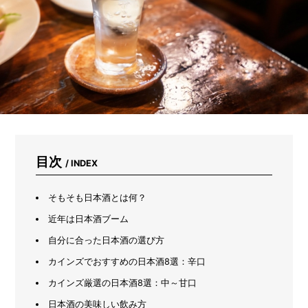
ま
れ
な
い
た
め
に
は？
キ
ャ
ン
プ
場
目次
/ INDEX
や
山
河
そもそも日本酒とは何？
で
近年は日本酒ブーム
注
意
自分に合った日本酒の選び方
す
カインズでおすすめの日本酒8選：辛口
べ
き
カインズ厳選の日本酒8選：中～甘口
3
つ
日本酒の美味しい飲み方