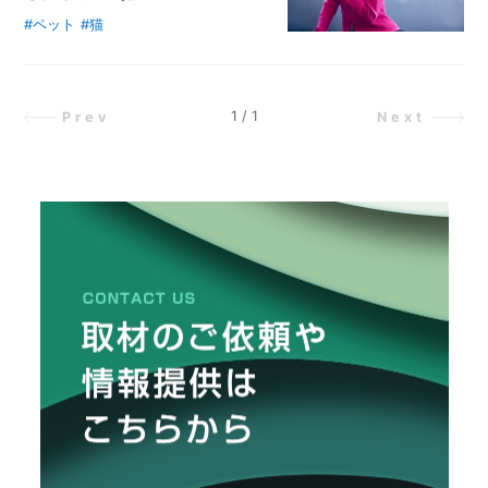
け
で
#ペット
#猫
アイドルグループ「モーニング
5
娘。’25」に所属する小田さくらさ
日
ん。華やかな世界で活躍する彼女だ
で
が、実はかなりの愛猫家で、これま
育
1
/
1
Prev
Next
つ
で一緒に過ごしてきた猫は全て保護
「ブ
猫だそう。また、ミルクボランティ
ロ
アとしてこれまでに世話をした保護
ッ
猫は58匹。そんな彼女に、猫と仲
コ
良くなるためのコツを聞いた。
リ
ー
ス
プ
ラ
ウ
ト」
の
超
か
ん
た
ん