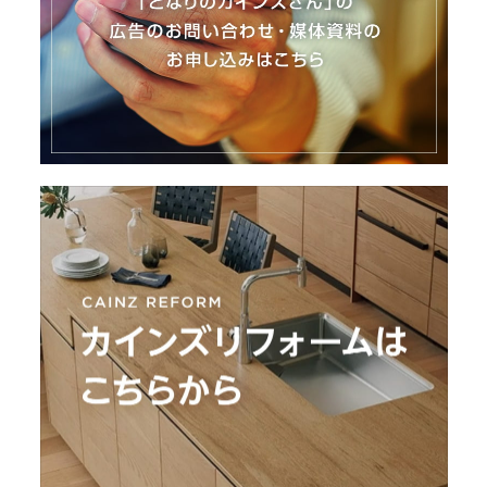
I
N
Z
-
S
T
A
F
F