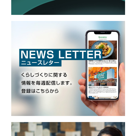
栽
メ
培
レ
ー
ポ
カ
ー
/
B
R
A
N
D
ク
リ
エ
イ
タ
ー
/
C
R
E
A
T