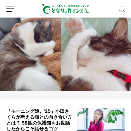
【S
N
S
で
話
新
ロ
題】
規
グ
水
登
イ
と
録
ン
空
き
「モーニング娘。'25」小田さ
ビ
くらが考える猫との向き合い方
ン
とは？ 58匹の保護猫をお世話
だ
したからこそ話せるコツ