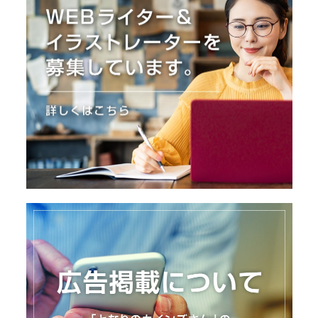
O
R
ユ
ー
ザ
ー
/
C
U
S
T
O
M
E
R
ス
タ
ッ
フ
/
C
A