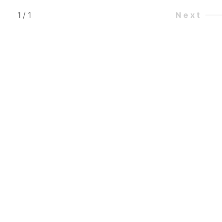
1
/
1
Next