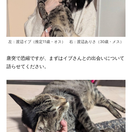
O
R
ユ
ー
ザ
ー
/
左：渡辺イブ（推定11歳・オス） 右：渡辺ありさ（30歳・メス）
C
U
S
唐突で恐縮ですが、まずはイブさんとの出会いについて
T
語らせてください。
O
M
E
R
ス
タ
ッ
フ
/
C
A