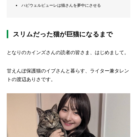
方
ハピウェルピューレは猫さんを夢中にさせる
メ
と
活
ー
用
カ
法
ー
/
スリムだった猫が巨猫になるまで
B
R
A
となりのカインズさんの読者の皆さま、はじめまして。
N
D
甘えんぼ保護猫のイブさんと暮らす、ライター兼タレン
ク
リ
トの渡辺ありさです。
エ
イ
タ
ー
/
C
R
E
A
T