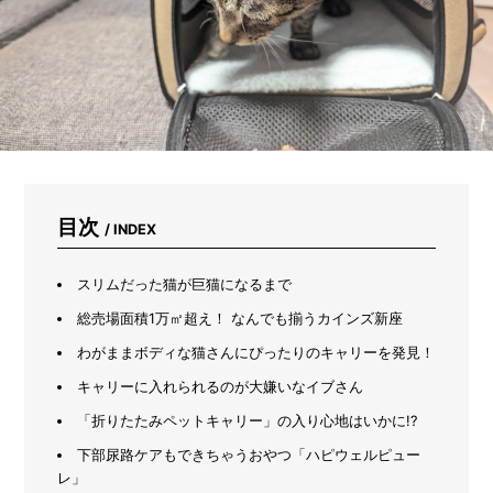
る
だ
け
じ
ゃ
な
い。
虫
よ
け、
掃
目次
/ INDEX
除、
ス
キ
スリムだった猫が巨猫になるまで
ン
ケ
総売場面積1万㎡超え！ なんでも揃うカインズ新座
ア…
わがままボディな猫さんにぴったりのキャリーを発見！
1
3
キャリーに入れられるのが大嫌いなイブさん
通
り
「折りたたみペットキャリー」の入り心地はいかに!?
の
下部尿路ケアもできちゃうおやつ「ハピウェルピュー
使
レ」
い