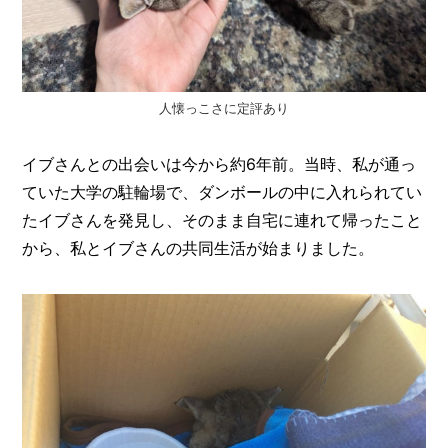
I
N
Z
-
S
T
人懐っこさに定評あり
A
F
F
イブさんとの出会いは今から約6年前。当時、私が通っ
ていた大学の駐輪場で、ダンボールの中に入れられてい
たイブさんを発見し、そのまま自宅に連れて帰ったこと
から、私とイブさんの共同生活が始まりました。