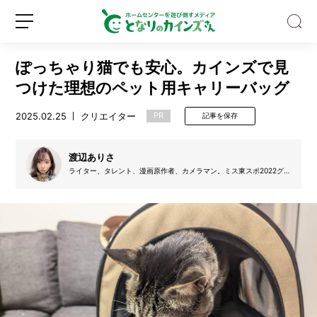
ぽっちゃり猫でも安心。カインズで見
つけた理想のペット用キャリーバッグ
2025.02.25
クリエイター
PR
記事を保存
【保
存
渡辺ありさ
版】
ライター、タレント、漫画原作者、カメラマン。ミス東スポ2022グ
ランプリ。保護猫のイブさん（推定11歳・オス）と都内でのんびりふ
ハ
たり暮らし。
ッ
新
ロ
カ
規
グ
油
登
イ
は
録
ン
ス
ー
ッ
と
す