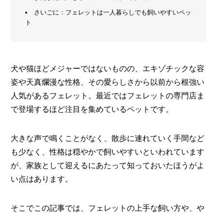
方
さいごに：フェレットは一人暮らしでも飼いやすいペッ
メ
と
ト
活
ー
用
カ
法
ー
/
B
R
犬や猫ほどメジャーではないものの、エキゾチックな容
A
姿や天真爛漫な性格、その愛らしさから以前から根強い
N
D
人気があるフェレット。最近ではフェレットの専門店ま
で登場するほど注目を集めているペットです。
ク
リ
エ
大きな声で鳴くことがなく、散歩に連れていく手間など
イ
タ
も少なく、性格は穏やかで飼いやすいといわれています
ー
/
が、家族として迎えるにあたって知っておいたほうがよ
C
い点はあります。
R
E
A
そこでこの記事では、フェレットの上手な飼い方や、や
T