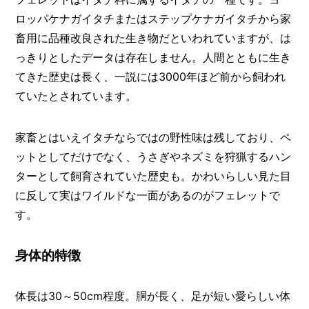
I
N
ロッパケナガイタチまたはステップケナガイタチから家
Z
畜用に品種改良された生き物だといわれていますが、は
-
S
っきりとしたデータは存在しません。人間とともに生き
T
てきた歴史は長く、一説には3000年ほど前から飼われ
A
ていたとされています。
F
F
家畜とはいえイタチならではの野性味は残しており、ペ
ットとしてだけでなく、うさぎやネズミを狩猟するハン
ターとして飼育されていた歴史も。かわいらしい見た目
に反して実はワイルドな一面があるのがフェレットで
す。
身体的特徴
体長は30～50cm程度。胴が長く、足が短い愛らしい体