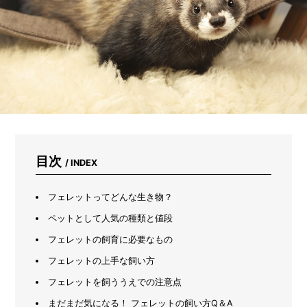
る
だ
け
じ
ゃ
な
い。
虫
よ
け、
掃
除、
ス
目次
/ INDEX
キ
ン
ケ
フェレットってどんな生き物？
ア…
ペットとして人気の種類と値段
1
3
フェレットの飼育に必要なもの
通
フェレットの上手な飼い方
り
の
フェレットを飼ううえでの注意点
使
い
まだまだ気になる！ フェレットの飼い方Q＆A