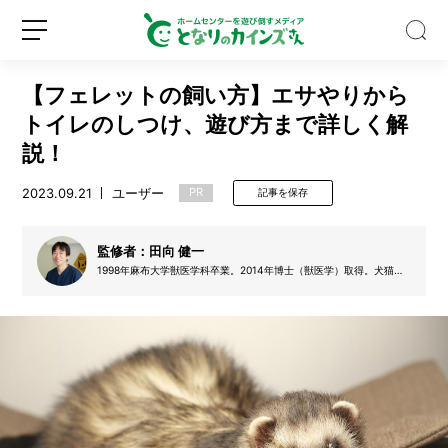
【フェレットの飼い方】エサやりから
トイレのしつけ、遊び方まで詳しく解
説！
2023.09.21
ユーザー
PR
記事を保存
【保
存
版】
監修者：田向 健一
ハ
1998年麻布大学獣医学科卒業。2014年博士（獣医学）取得。犬猫か
ッ
ら小動物、爬虫類までの診療を行っており、特にフェレットの診療も
新
ロ
カ
多く行っている。主な著書に、『フェレット飼育バイブル 長く元気
規
グ
に暮らす 50のポイント コツがわかる本』ナツメ出版、『幸せなフ
油
ェレットの育て方』大泉書店などがある。
登
イ
は
録
ン
ス
ー
ッ
と
す