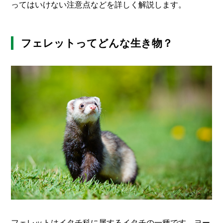
O
ってはいけない注意点などを詳しく解説します。
R
ユ
フェレットってどんな生き物？
ー
ザ
ー
/
C
U
S
T
O
M
E
R
ス
タ
ッ
フ
/
C
A
フェレットはイタチ科に属するイタチの一種です。ヨー