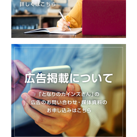
I
N
Z
-
S
T
A
F
F