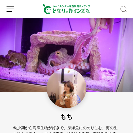
夏
に
ぴ
っ
た
新
ロ
り！
規
グ
そ
登
イ
う
録
ン
め
ん
もち
型
ヘ
ア
幼少期から海洋生物が好きで、深海魚にのめりこむ。海の生