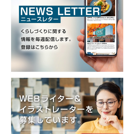
O
R
ユ
ー
ザ
ー
/
C
U
S
T
O
M
E
R
ス
タ
ッ
フ
/
C
A