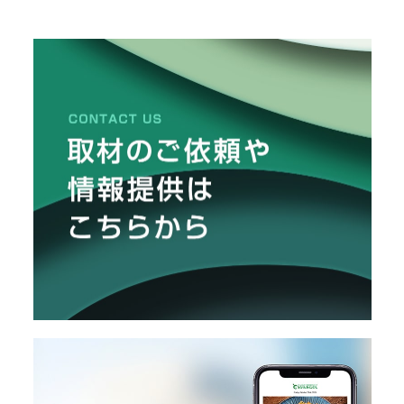
メ
ー
カ
ー
/
B
R
A
N
D
ク
リ
エ
イ
タ
ー
/
C
R
E
A
T