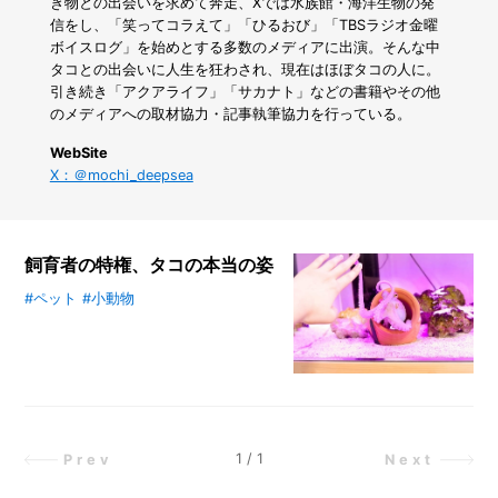
コ
き物との出会いを求めて奔走、Xでは水族館・海洋生物の発
ー
信をし、「笑ってコラえて」「ひるおび」「TBSラジオ金曜
ム
ボイスログ」を始めとする多数のメディアに出演。そんな中
を
タコとの出会いに人生を狂わされ、現在はほぼタコの人に。
作
引き続き「アクアライフ」「サカナト」などの書籍やその他
ろ
のメディアへの取材協力・記事執筆協力を行っている。
う
WebSite
X：＠mochi_deepsea
飼育者の特権、タコの本当の姿
#ペット
#小動物
タコのいる生活って実際どうなの？
タコの飼育の魅力からユニークな
生態、寿命まで紹介。かわいいタコ
の姿や知能の高さを詳しくお伝えし
ます。ペットとしての新たな一面を
発見してみませんか？
1
/
1
Prev
Next