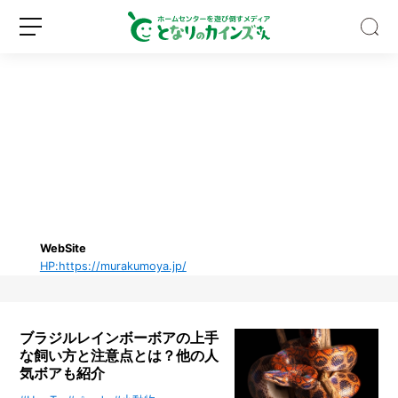
8
月
に
植
え
WebSite
新
ロ
る
HP:https://murakumoya.jp/
規
グ
野
登
イ
菜
録
ン
は？
猛
ブラジルレインボーボアの上手
暑
な飼い方と注意点とは？他の人
に
気ボアも紹介
注