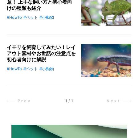
意！ 上手な飼い方と初心者向
場を用意してあげましょう。他に大
けの種類も紹介
メ
切なポイントもわかりやすくまとめ
ー
ました。
#HowTo
#ペット
#小動物
カメレオンの飼育難易度は高いとい
カ
われていますが、近年は上手な飼育
ー
/
方法がわかってきました。また、飼
B
いやすい種類のカメレオンもいま
R
A
イモリを飼育してみたい！レイ
す。そこでこの記事では、初めてカ
N
アウト素材やお世話の注意点を
メレオンを飼育する方向けに、カメ
D
初心者向けに解説
レオンの上手な飼い方や注意点を詳
しく解説します。
#HowTo
#ペット
#小動物
イモリは大掛かりな飼育設備を必要
ク
とせず、長寿でもあるため初心者の
リ
エ
方でも飼いやすいペットといえます
イ
が、長く元気でいてもらうためには
タ
注意点があります。この記事では、
1
/
1
Prev
Next
ー
/
イモリの飼育に必要なグッズやお世
C
話の仕方などを詳しくまとめまし
R
た。
E
A
T