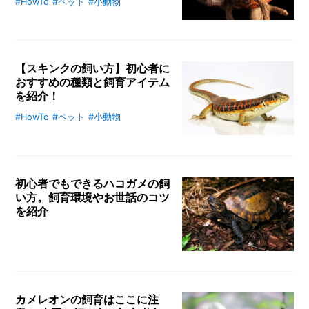
意
#HowTo
#ペット
#小動物
ペットとしてよくお迎えされている
し
ブラジルレインボーボアを代表に、
な
飼育に必要なものや上手な飼い方、
が
注意点などを解説します。温度・湿
ら
プ
【スキンクの飼い方】初心者に
度の設定、餌の頻度と与え方、ハン
ラ
おすすめの種類と飼育アイテム
ドリングの仕方などを紹介していま
ン
を紹介！
すので、ぜひ参考にしてみてくださ
タ
い。
#HowTo
#ペット
#小動物
ー
人馴れしやすく入手もしやすいシュ
で
ナイダースキンクの飼い方をまとめ
育
ました。餌のやり方や飼育適温を保
て
つコツなども解説するので、初心者
る
初心者でもできるハコガメの飼
の方はぜひ参考にしてみてくださ
初
い方。飼育環境やお世話のコツ
心
い。また、シュナイダースキンク以
を紹介
者
外のおすすめのスキンクもいくつか
向
紹介します。
カメのなかでも特にハコガメのかわ
け
野
いらしさに引かれている方に向け
菜
て、上手な飼い方や注意点を紹介し
7
ます。初心者向けといわれるマレー
選
カメレオンの飼育はここに注
ハコガメは半水棲なので、広めの水