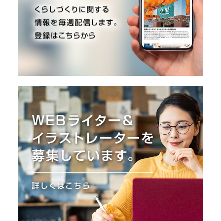
I
N
Z
-
S
T
A
F
F