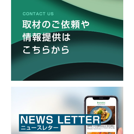
O
R
ユ
ー
ザ
ー
/
C
U
S
T
O
M
E
R
ス
タ
ッ
フ
/
C
A