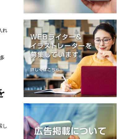
入れ
多
を
索し