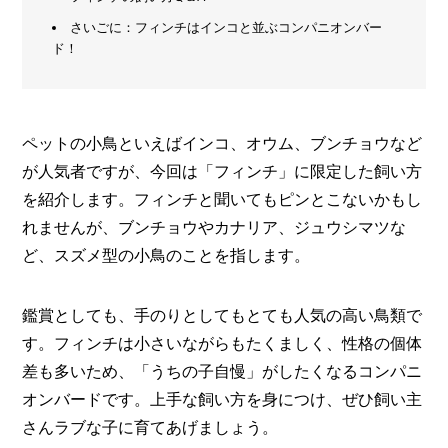
さいごに：フィンチはインコと並ぶコンパニオンバー
メ
ー
ド！
カ
ー
/
B
R
ペットの小鳥といえばインコ、オウム、ブンチョウなど
A
が人気者ですが、今回は「フィンチ」に限定した飼い方
N
D
を紹介します。フィンチと聞いてもピンとこないかもし
れませんが、ブンチョウやカナリア、ジュウシマツな
ク
リ
ど、スズメ型の小鳥のことを指します。
エ
イ
タ
鑑賞としても、手のりとしてもとても人気の高い鳥類で
ー
/
す。フィンチは小さいながらもたくましく、性格の個体
C
差も多いため、「うちの子自慢」がしたくなるコンパニ
R
E
オンバードです。上手な飼い方を身につけ、ぜひ飼い主
A
さんラブな子に育てあげましょう。
T