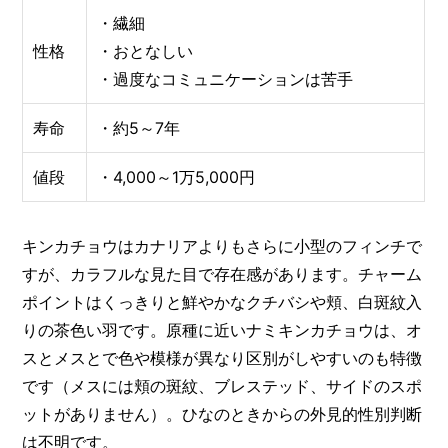
・繊細
性格
・おとなしい
・過度なコミュニケーションは苦手
寿命
・約5～7年
値段
・4,000～1万5,000円
キンカチョウはカナリアよりもさらに小型のフィンチで
すが、カラフルな見た目で存在感があります。チャーム
ポイントはくっきりと鮮やかなクチバシや頬、白斑紋入
りの茶色い羽です。原種に近いナミキンカチョウは、オ
スとメスとで色や模様が異なり区別がしやすいのも特徴
です（メスには頬の斑紋、ブレステッド、サイドのスポ
ットがありません）。ひなのときからの外見的性別判断
は不明です。