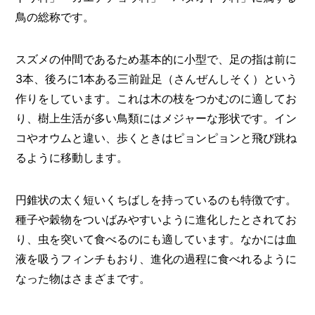
I
N
鳥の総称です。
Z
-
S
スズメの仲間であるため基本的に小型で、足の指は前に
T
3本、後ろに1本ある三前趾足（さんぜんしそく）という
A
作りをしています。これは木の枝をつかむのに適してお
F
F
り、樹上生活が多い鳥類にはメジャーな形状です。イン
コやオウムと違い、歩くときはピョンピョンと飛び跳ね
るように移動します。
円錐状の太く短いくちばしを持っているのも特徴です。
種子や穀物をついばみやすいように進化したとされてお
り、虫を突いて食べるのにも適しています。なかには血
液を吸うフィンチもおり、進化の過程に食べれるように
なった物はさまざまです。