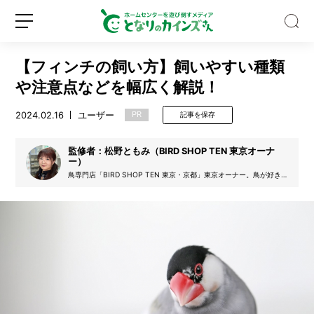
【フィンチの飼い方】飼いやすい種類
や注意点などを幅広く解説！
2024.02.16
ユーザー
PR
記事を保存
3
監修者：松野ともみ（BIRD SHOP TEN 東京オーナ
0
ー）
0
鳥専門店「BIRD SHOP TEN 東京・京都」東京オーナー。鳥が好き
0
過ぎてITから鳥屋に転身。繁殖にも力を入れ、幅広い取り扱い品種で
素人からマニアまで、楽しい鳥との暮らしを提案している。
円
新
ロ
以
規
グ
下
登
イ
で
録
ン
お
風
呂
時
間