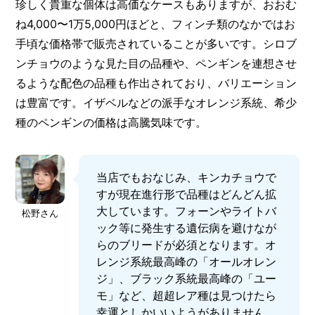
珍しく貴重な個体は高価なケースもありますが、おおむ
ね4,000〜1万5,000円ほどと、フィンチ類のなかではお
手頃な価格帯で販売されていることが多いです。シロブ
ンチョウのような見た目の品種や、ペンギンを連想させ
るような配色の品種も作出されており、バリエーション
は豊富です。イザベルなどの派手なオレンジ系統、希少
種のペンギンの価格は高騰気味です。
当店でもおなじみ、キンカチョウで
すが現在進行形で品種はどんどん拡
大しています。フォーンやライトバ
松野さん
ック等に発生する遺伝病を避けなが
らのブリードが必須となります。オ
レンジ系統最高峰の「オールオレン
ジ」、ブラック系統最高峰の「ユー
モ」など、超超レア種は見つけたら
幸運としかいいようがありません。