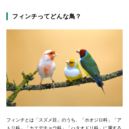
O
R
フィンチってどんな鳥？
ユ
ー
ザ
ー
/
C
U
S
T
O
M
E
R
ス
タ
ッ
フ
/
C
フィンチとは「スズメ目」のうち、「ホオジロ科」「ア
A
トリ科」「カエデチョウ科」「ハタオドリ科」に属する