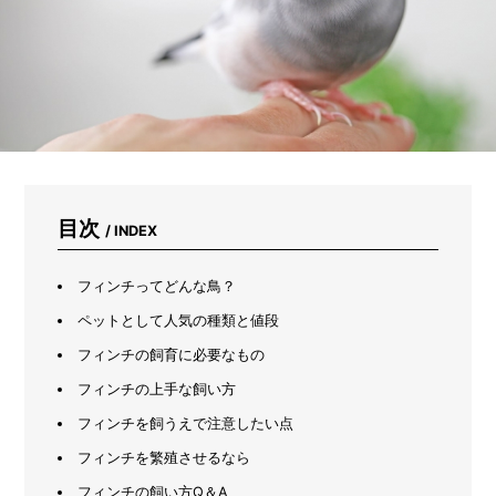
が
変
わ
る！
ナ
ノ
バ
ブ
ル
シ
ャ
目次
/ INDEX
ワ
ー
ヘ
フィンチってどんな鳥？
ッ
ド
ペットとして人気の種類と値段
で
フィンチの飼育に必要なもの
プ
チ
フィンチの上手な飼い方
ス
パ
フィンチを飼うえで注意したい点
気
フィンチを繁殖させるなら
分
フィンチの飼い方Q＆A