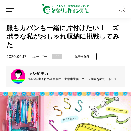
服もカバンも一緒に片付けたい！ ズ
ボラな私がおしゃれ収納に挑戦してみ
た
2020.06.17
ユーザー
PR
記事を保存
夏
に
ぴ
キシダ チカ
っ
1992年生まれの奈良県民。大学中退後、ニート期間を経て、トンチキ
た
ハッピーな作品を作ったりコラムを書いたりしている。肩幅の広さが
新
ロ
り！
悩み。Twitter：@Ochika_15
規
グ
そ
登
イ
う
録
ン
め
ん
型
ヘ
ア