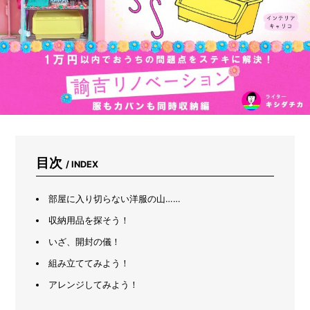
コ
ー
ム
を
作
ろ
う
目次
/ INDEX
部屋に入り切らない洋服の山……
収納用品を探そう！
いざ、開封の儀！
組み立ててみよう！
アレンジしてみよう！