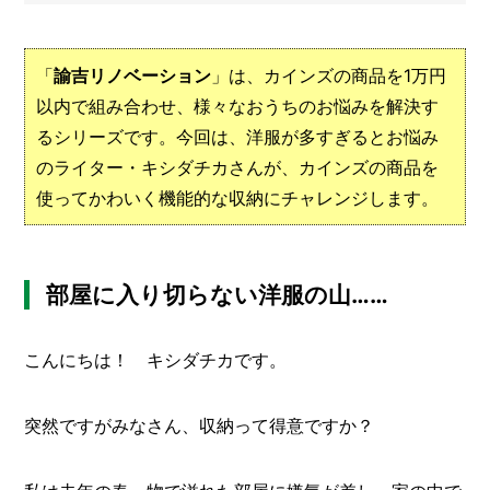
メ
ー
「
諭吉リノベーション
」は、カインズの商品を1万円
カ
ー
/
以内で組み合わせ、様々なおうちのお悩みを解決す
B
るシリーズです。今回は、洋服が多すぎるとお悩み
R
A
のライター・キシダチカさんが、カインズの商品を
N
使ってかわいく機能的な収納にチャレンジします。
D
ク
リ
部屋に入り切らない洋服の山……
エ
イ
タ
こんにちは！ キシダチカです。
ー
/
C
R
突然ですがみなさん、収納って得意ですか？
E
A
T