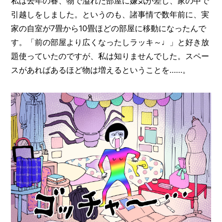
私は去年の春、物で溢れた部屋に嫌気が差し、家の中で
O
R
引越しをしました。というのも、諸事情で数年前に、実
家の自室が7畳から10畳ほどの部屋に移動になったんで
ユ
す。「前の部屋より広くなったしラッキ～♩」と好き放
ー
ザ
題使っていたのですが、私は知りませんでした。スペー
ー
/
スがあればあるほど物は増えるということを……。
C
U
S
T
O
M
E
R
ス
タ
ッ
フ
/
C
A