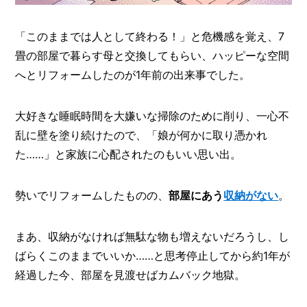
I
N
Z
「このままでは人として終わる！」と危機感を覚え、7
-
畳の部屋で暮らす母と交換してもらい、ハッピーな空間
S
T
へとリフォームしたのが1年前の出来事でした。
A
F
F
大好きな睡眠時間を大嫌いな掃除のために削り、一心不
乱に壁を塗り続けたので、「娘が何かに取り憑かれ
た……」と家族に心配されたのもいい思い出。
勢いでリフォームしたものの、
部屋にあう
収納がない
。
まあ、収納がなければ無駄な物も増えないだろうし、し
ばらくこのままでいいか……と思考停止してから約1年が
経過した今、部屋を見渡せばカムバック地獄。