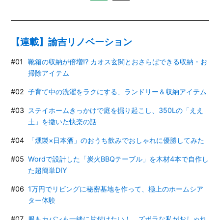
【連載】諭吉リノベーション
靴箱の収納が倍増!? カオス玄関とおさらばできる収納・お
掃除アイテム
子育て中の洗濯をラクにする、ランドリー＆収納アイテム
ステイホームきっかけで庭を掘り起こし、350Lの「ええ
土」を撒いた快楽の話
「燻製×日本酒」のおうち飲みでおしゃれに優勝してみた
Wordで設計した「炭火BBQテーブル」を木材4本で自作し
た超簡単DIY
1万円でリビングに秘密基地を作って、極上のホームシア
ター体験
服もカバンも一緒に片付けたい！ ズボラな私がおしゃれ