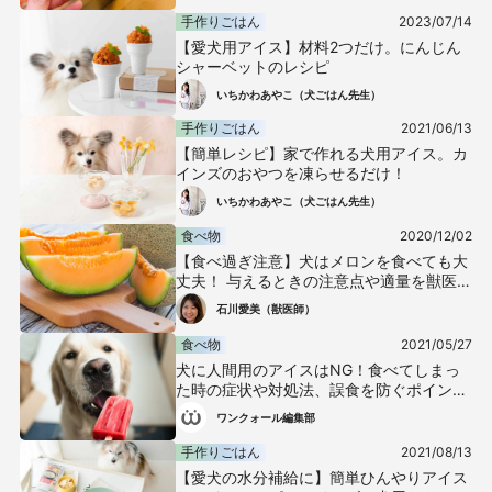
手作りごはん
2023/07/14
【愛犬用アイス】材料2つだけ。にんじん
シャーベットのレシピ
いちかわあやこ（犬ごはん先生）
手作りごはん
2021/06/13
【簡単レシピ】家で作れる犬用アイス。カ
インズのおやつを凍らせるだけ！
いちかわあやこ（犬ごはん先生）
食べ物
2020/12/02
【食べ過ぎ注意】犬はメロンを食べても大
丈夫！ 与えるときの注意点や適量を獣医師
が解説
石川愛美（獣医師）
食べ物
2021/05/27
犬に人間用のアイスはNG！食べてしまっ
た時の症状や対処法、誤食を防ぐポイント
について解説【獣医師監修】
ワンクォール編集部
手作りごはん
2021/08/13
【愛犬の水分補給に】簡単ひんやりアイス