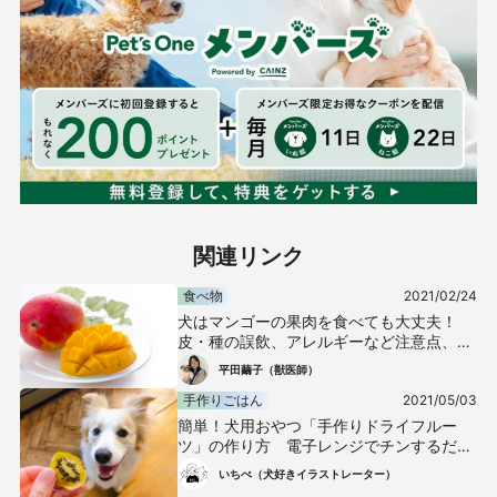
関連リンク
食べ物
2021/02/24
犬はマンゴーの果肉を食べても大丈夫！
皮・種の誤飲、アレルギーなど注意点、与
え方や適量、おすすめの犬用おやつを紹介
平田繭子（獣医師）
【獣医師監修】
手作りごはん
2021/05/03
簡単！犬用おやつ「手作りドライフルー
ツ」の作り方 電子レンジでチンするだ
け！
いちぺ（犬好きイラストレーター）