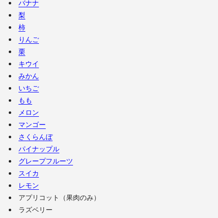
バナナ
梨
柿
りんご
栗
キウイ
みかん
いちご
もも
メロン
マンゴー
さくらんぼ
パイナップル
グレープフルーツ
スイカ
レモン
アプリコット（果肉のみ）
ラズベリー