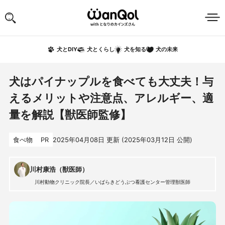
犬の未来
犬とDIY
犬とくらし
犬を知る
犬はパイナップルを食べても大丈夫！与
えるメリットや注意点、アレルギー、適
量を解説【獣医師監修】
食べ物
PR
2025年04月08日
更新 (
2025年03月12日
公開)
川村康浩（獣医師）
川村動物クリニック院長／いばらきどうぶつ看護センター管理獣医師