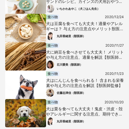
サンドのレシピ。カインズの犬用おやつで
サッと手作り！
いちかわあやこ（犬ごはん先生）
食べ物
2020/12/24
犬は豆腐を食べても大丈夫！適量やアレル
ギーは？ 与え方の注意点やメリット獣医が
解説
丸田香緒里（獣医師）
食べ物
2020/11/27
犬に納豆を食べさせても大丈夫！ メリット
や与え方の注意点、適量を解説【獣医師監
修】
石川愛美（獣医師）
食べ物
2020/11/23
犬はにんじんを食べられる！ 含まれる栄養
素や与え方の注意点を解説【獣医師監修】
佐藤志津佳（獣医師）
食べ物
2020/10/20
犬は栗を食べても大丈夫！鬼皮・渋皮・殻
やアレルギーに関する注意点、期待できる
健康面での効果について解説【獣医師監
丸田香緒里（獣医師）
修】