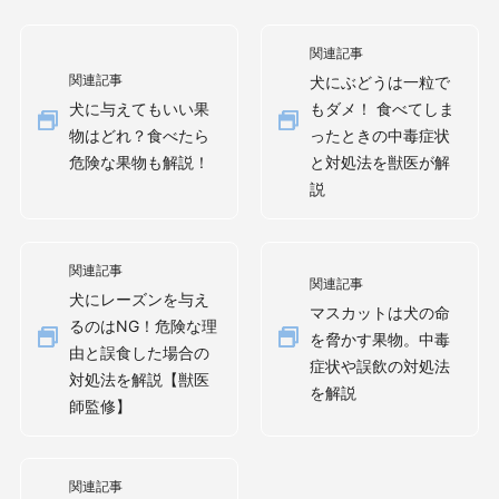
関連記事
関連記事
犬にぶどうは一粒で
犬に与えてもいい果
もダメ！ 食べてしま
物はどれ？食べたら
ったときの中毒症状
危険な果物も解説！
と対処法を獣医が解
説
関連記事
関連記事
犬にレーズンを与え
マスカットは犬の命
るのはNG！危険な理
を脅かす果物。中毒
由と誤食した場合の
症状や誤飲の対処法
対処法を解説【獣医
を解説
師監修】
関連記事