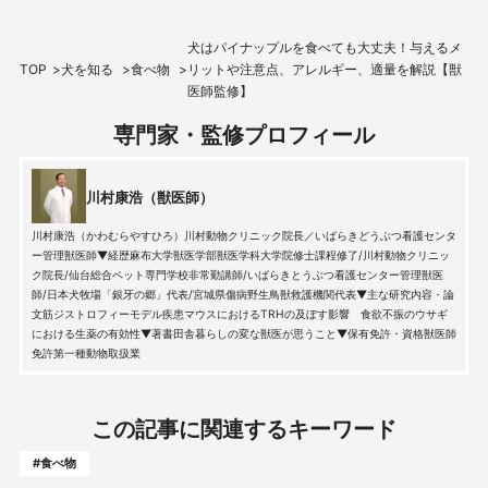
犬はパイナップルを食べても大丈夫！与えるメ
TOP
犬を知る
食べ物
リットや注意点、アレルギー、適量を解説【獣
医師監修】
専門家・監修プロフィール
川村康浩（獣医師）
川村康浩（かわむらやすひろ）川村動物クリニック院長／いばらきどうぶつ看護センタ
ー管理獣医師▼経歴麻布大学獣医学部獣医学科大学院修士課程修了/川村動物クリニッ
ク院長/仙台総合ペット専門学校非常勤講師/いばらきとうぶつ看護センター管理獣医
師/日本犬牧場「銀牙の郷」代表/宮城県傷病野生鳥獣救護機関代表▼主な研究内容・論
文筋ジストロフィーモデル疾患マウスにおけるTRHの及ぼす影響 食欲不振のウサギ
における生薬の有効性▼著書田舎暮らしの変な獣医が思うこと▼保有免許・資格獣医師
免許第一種動物取扱業
この記事に関連するキーワード
#食べ物