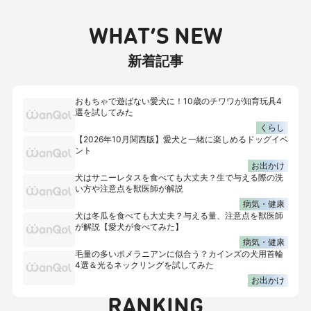
WHAT’S NEW
新着記事
おもちゃで遊ばない愛犬に！10歳のチワワが知育玩具4
選を試してみた
くらし
【2026年10月関西版】愛犬と一緒に楽しめるドッグイベ
ント
お出かけ
犬はサニーレタスを食べても大丈夫？生で与える際の洗
い方や注意点を獣医師が解説
病気・健康
犬は冬瓜を食べても大丈夫？与える量、注意点を獣医師
が解説【愛犬が食べてみた】
病気・健康
毛量の多いポメラニアンに似合う？カインズの犬用首輪
4選＆光るネックリングを試してみた
お出かけ
RANKING