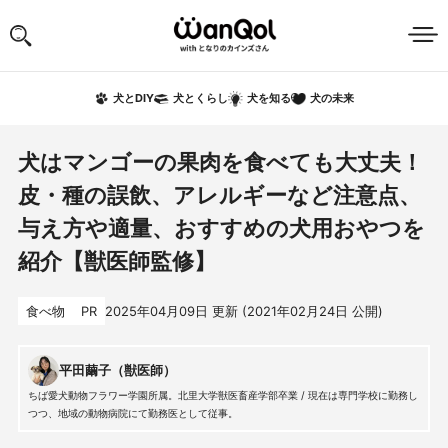
犬の未来
犬とDIY
犬とくらし
犬を知る
犬はマンゴーの果肉を食べても大丈夫！
皮・種の誤飲、アレルギーなど注意点、
与え方や適量、おすすめの犬用おやつを
紹介【獣医師監修】
食べ物
PR
2025年04月09日
更新 (
2021年02月24日
公開)
平田繭子（獣医師）
ちば愛犬動物フラワー学園所属。北里大学獣医畜産学部卒業 / 現在は専門学校に勤務し
つつ、地域の動物病院にて勤務医として従事。