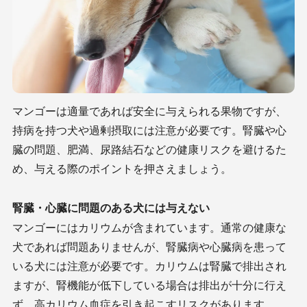
マンゴーは適量であれば安全に与えられる果物ですが、
持病を持つ犬や過剰摂取には注意が必要です。腎臓や心
臓の問題、肥満、尿路結石などの健康リスクを避けるた
め、与える際のポイントを押さえましょう。
腎臓・心臓に問題のある犬には与えない
マンゴーにはカリウムが含まれています。通常の健康な
犬であれば問題ありませんが、腎臓病や心臓病を患って
いる犬には注意が必要です。カリウムは腎臓で排出され
ますが、腎機能が低下している場合は排出が十分に行え
ず、高カリウム血症を引き起こすリスクがあります。