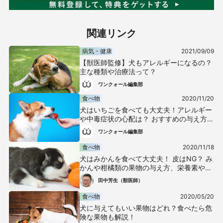
関連リンク
病気・健康
2021/09/09
【獣医師監修】犬もアレルギーになるの？
主な種類や治療法って？
ワンクォール編集部
食べ物
2020/11/20
犬はいちごを食べても大丈夫！アレルギー
や中毒症状の心配は？ おすすめの与え方と
適量を獣医が解説
ワンクォール編集部
食べ物
2020/11/18
犬はみかんを食べて大丈夫！ 皮はNG？ み
かんや柑橘類の果物の与え方、栄養素や注
意点を解説【獣医師監修】
田中芳生（獣医師）
食べ物
2020/05/20
犬に与えてもいい果物はどれ？食べたら危
険な果物も解説！