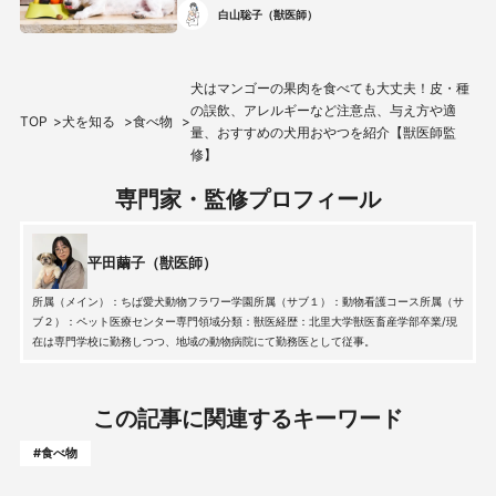
白山聡子（獣医師）
犬はマンゴーの果肉を食べても大丈夫！皮・種
の誤飲、アレルギーなど注意点、与え方や適
TOP
犬を知る
食べ物
量、おすすめの犬用おやつを紹介【獣医師監
修】
専門家・監修プロフィール
平田繭子（獣医師）
所属（メイン）：ちば愛犬動物フラワー学園所属（サブ１）：動物看護コース所属（サ
ブ２）：ペット医療センター専門領域分類：獣医経歴：北里大学獣医畜産学部卒業/現
在は専門学校に勤務しつつ、地域の動物病院にて勤務医として従事。
この記事に関連するキーワード
#食べ物