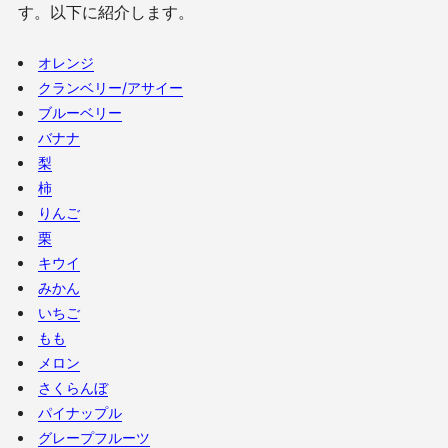
す。以下に紹介します。
オレンジ
クランベリー/アサイー
ブルーベリー
バナナ
梨
柿
りんご
栗
キウイ
みかん
いちご
もも
メロン
さくらんぼ
パイナップル
グレープフルーツ