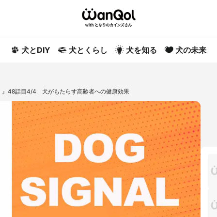
犬とDIY
犬とくらし
犬を知る
犬の未来
ル）』48話目4/4 犬がもたらす高齢者への健康効果