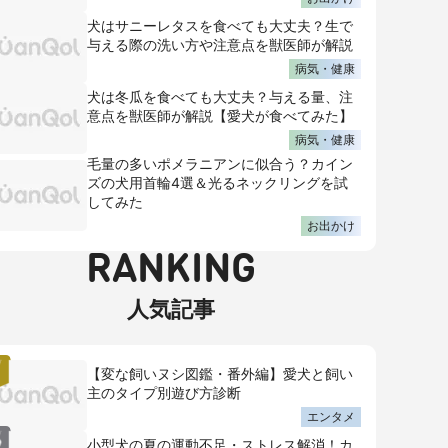
犬はサニーレタスを食べても大丈夫？生で
与える際の洗い方や注意点を獣医師が解説
病気・健康
犬は冬瓜を食べても大丈夫？与える量、注
意点を獣医師が解説【愛犬が食べてみた】
病気・健康
毛量の多いポメラニアンに似合う？カイン
ズの犬用首輪4選＆光るネックリングを試
してみた
お出かけ
RANKING
人気記事
【変な飼いヌシ図鑑・番外編】愛犬と飼い
主のタイプ別遊び方診断
エンタメ
小型犬の夏の運動不足・ストレス解消！カ