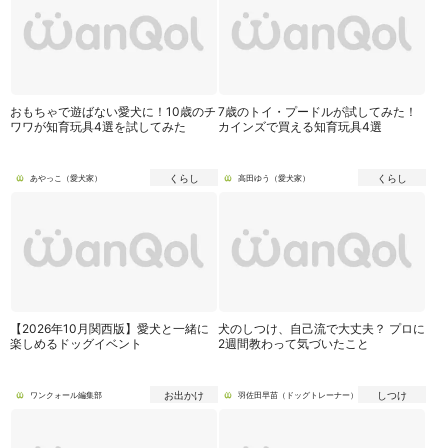
おもちゃで遊ばない愛犬に！10歳のチ
7歳のトイ・プードルが試してみた！
ワワが知育玩具4選を試してみた
カインズで買える知育玩具4選
くらし
くらし
あやっこ（愛犬家）
高田ゆう（愛犬家）
【2026年10月関西版】愛犬と一緒に
犬のしつけ、自己流で大丈夫？ プロに
楽しめるドッグイベント
2週間教わって気づいたこと
お出かけ
しつけ
ワンクォール編集部
羽佐田早苗（ドッグトレーナー）