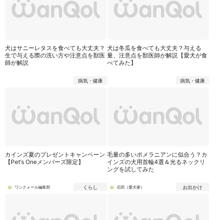
犬はサニーレタスを食べても大丈夫？
犬は冬瓜を食べても大丈夫？与える
生で与える際の洗い方や注意点を獣医
量、注意点を獣医師が解説【愛犬が食
師が解説
べてみた】
病気・健康
病気・健康
カインズ夏のプレゼントキャンペーン
毛量の多いポメラニアンに似合う？カ
【Pet’s Oneメンバーズ限定】
インズの犬用首輪4選＆光るネックリ
ングを試してみた
くらし
お出かけ
ワンクォール編集部
石田（愛犬家）