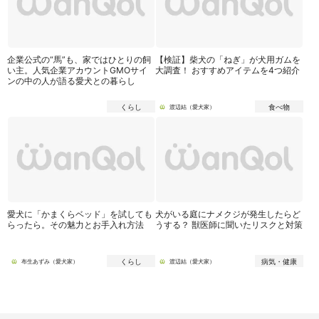
企業公式の“馬”も、家ではひとりの飼
【検証】柴犬の「ねぎ」が犬用ガムを
い主。人気企業アカウントGMOサイ
大調査！ おすすめアイテムを4つ紹介
ンの中の人が語る愛犬との暮らし
くらし
食べ物
渡辺結（愛犬家）
愛犬に「かまくらベッド」を試しても
犬がいる庭にナメクジが発生したらど
らったら。その魅力とお手入れ方法
うする？ 獣医師に聞いたリスクと対策
くらし
病気・健康
布生あずみ（愛犬家）
渡辺結（愛犬家）