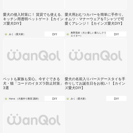
愛犬の侵入対策に！ 賃貸でも使える、
愛犬用おむつカバーを簡単に手作り。
キッチン用透明ペットゲート【カイン
オムツ・マナーウェアをTシャツで可
ズ愛犬DIY】
愛くアレンジ！【カインズ愛犬DIY】
奥野美鈴（犬と優しい暮らしクリ
DIY
DIY
みく（愛犬家）
エイター）
ペットも家族も安心。今すぐできる
愛犬の名前入りバースデースタイを手
犬・猫「コードのイタズラ防止対策」
作りしてお誕生日をお祝い！【カイン
3選
ズ愛犬DIY】
DIY
DIY
Hana （犬服作り教室 講師）
みく（愛犬家）