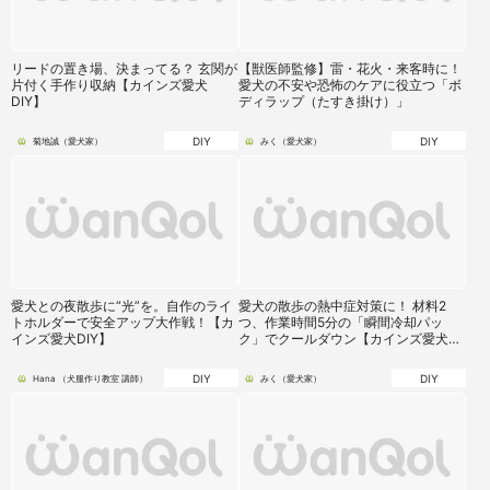
リードの置き場、決まってる？ 玄関が
【獣医師監修】雷・花火・来客時に！
片付く手作り収納【カインズ愛犬
愛犬の不安や恐怖のケアに役立つ「ボ
DIY】
ディラップ（たすき掛け）」
DIY
DIY
菊地誠（愛犬家）
みく（愛犬家）
愛犬との夜散歩に“光”を。自作のライ
愛犬の散歩の熱中症対策に！ 材料2
トホルダーで安全アップ大作戦！【カ
つ、作業時間5分の「瞬間冷却パッ
インズ愛犬DIY】
ク」でクールダウン【カインズ愛犬
DIY】
DIY
DIY
Hana （犬服作り教室 講師）
みく（愛犬家）