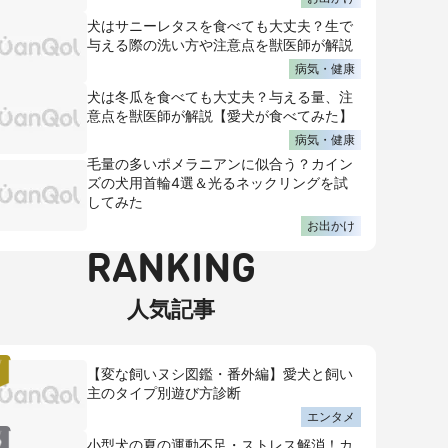
犬はサニーレタスを食べても大丈夫？生で
与える際の洗い方や注意点を獣医師が解説
病気・健康
犬は冬瓜を食べても大丈夫？与える量、注
意点を獣医師が解説【愛犬が食べてみた】
病気・健康
毛量の多いポメラニアンに似合う？カイン
ズの犬用首輪4選＆光るネックリングを試
してみた
お出かけ
RANKING
人気記事
【変な飼いヌシ図鑑・番外編】愛犬と飼い
主のタイプ別遊び方診断
エンタメ
小型犬の夏の運動不足・ストレス解消！カ