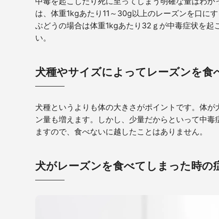
中毒を起こしたり死に至ってしまう明確な量はわか
は、体重
1kg
あたり
11
～
30g
以上のレーズンを口にす
ぶどうの場合は体重
1kg
あたり
32
ｇが中毒症状を起
い。
犬種やサイズによってレーズンを食
犬種というよりも体の大きさがポイントです。体が
ン量も増えます。しかし、少量だからといって中毒
ますので、食べないに越したことはありません。
犬がレーズンを食べてしまった時の