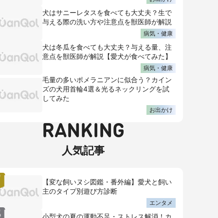
犬はサニーレタスを食べても大丈夫？生で
与える際の洗い方や注意点を獣医師が解説
病気・健康
犬は冬瓜を食べても大丈夫？与える量、注
意点を獣医師が解説【愛犬が食べてみた】
病気・健康
毛量の多いポメラニアンに似合う？カイン
ズの犬用首輪4選＆光るネックリングを試
してみた
お出かけ
RANKING
人気記事
【変な飼いヌシ図鑑・番外編】愛犬と飼い
主のタイプ別遊び方診断
エンタメ
小型犬の夏の運動不足・ストレス解消！カ