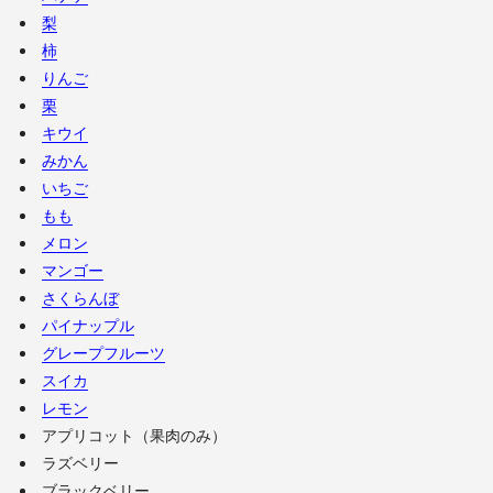
梨
柿
りんご
栗
キウイ
みかん
いちご
もも
メロン
マンゴー
さくらんぼ
パイナップル
グレープフルーツ
スイカ
レモン
アプリコット（果肉のみ）
ラズベリー
ブラックベリー