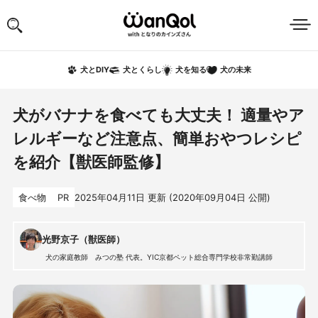
犬の未来
犬とDIY
犬とくらし
犬を知る
犬がバナナを食べても大丈夫！ 適量やア
レルギーなど注意点、簡単おやつレシピ
を紹介【獣医師監修】
食べ物
PR
2025年04月11日
更新 (
2020年09月04日
公開)
光野京子（獣医師）
犬の家庭教師 みつの塾 代表。YIC京都ペット総合専門学校非常勤講師