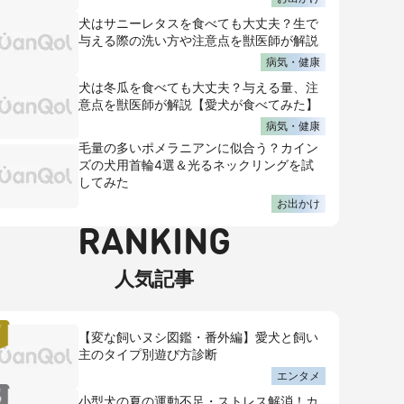
犬はサニーレタスを食べても大丈夫？生で
与える際の洗い方や注意点を獣医師が解説
病気・健康
犬は冬瓜を食べても大丈夫？与える量、注
意点を獣医師が解説【愛犬が食べてみた】
病気・健康
毛量の多いポメラニアンに似合う？カイン
ズの犬用首輪4選＆光るネックリングを試
してみた
お出かけ
RANKING
人気記事
【変な飼いヌシ図鑑・番外編】愛犬と飼い
主のタイプ別遊び方診断
エンタメ
小型犬の夏の運動不足・ストレス解消！カ