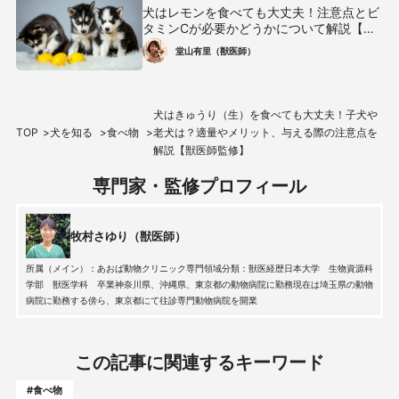
犬はレモンを食べても大丈夫！注意点とビ
タミンCが必要かどうかについて解説【獣
医師監修】
堂山有里（獣医師）
犬はきゅうり（生）を食べても大丈夫！子犬や
TOP
犬を知る
食べ物
老犬は？適量やメリット、与える際の注意点を
解説【獣医師監修】
専門家・監修プロフィール
牧村さゆり（獣医師）
所属（メイン）：あおば動物クリニック専門領域分類：獣医経歴日本大学 生物資源科
学部 獣医学科 卒業神奈川県、沖縄県、東京都の動物病院に勤務現在は埼玉県の動物
病院に勤務する傍ら、東京都にて往診専門動物病院を開業
この記事に関連するキーワード
#食べ物