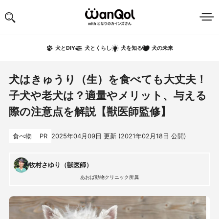
犬の未来
犬とDIY
犬とくらし
犬を知る
犬はきゅうり（生）を食べても大丈夫！
子犬や老犬は？適量やメリット、与える
際の注意点を解説【獣医師監修】
食べ物
PR
2025年04月09日
更新 (
2021年02月18日
公開)
牧村さゆり（獣医師）
あおば動物クリニック所属