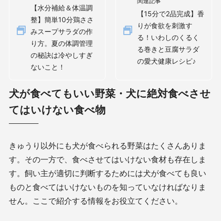
関連記事
【水分補給＆体温調
【15分で2品完成】香
整】簡単10分鶏ささ
りが食欲を刺激す
みスープサラダの作
る！いわしのくるく
り方。夏の体調管理
る巻きと豆腐サラダ
の秘訣は冷やしすぎ
の愛犬健康レシピ♪
ないこと！
犬が食べてもいい野菜・犬に絶対食べさせ
てはいけない食べ物
きゅうり以外にも犬が食べられる野菜はたくさんありま
す。その一方で、食べさせてはいけない食材も存在しま
す。飼い主が適切に判断するためには犬が食べても良い
ものと食べてはいけないものを知っていなければなりま
せん。ここで紹介する情報をお役立てください。