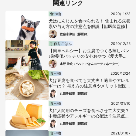
関連リンク
食べ物
2020/11/23
犬はにんじんを食べられる！ 含まれる栄養
素や与え方の注意点を解説【獣医師監修】
佐藤志津佳（獣医師）
手作りごはん
2020/12/25
【簡単ヘルシー】お豆腐でつくる蒸しパン
♪栄養価バッチリの安心おやつ《愛犬手作
りごはんレシピ》
水野 雪絵（ペットごはんコーディネーター）
食べ物
2020/12/24
犬は豆腐を食べても大丈夫！適量やアレル
ギーは？ 与え方の注意点やメリット獣医が
解説
丸田香緒里（獣医師）
食べ物
2021/01/10
犬に人間用のチーズを食べさせて大丈夫？
中毒症状やアレルギーの心配は？注意点や
適量について解説【獣医師監修】
丸田香緒里（獣医師）
食べ物
2021/01/07