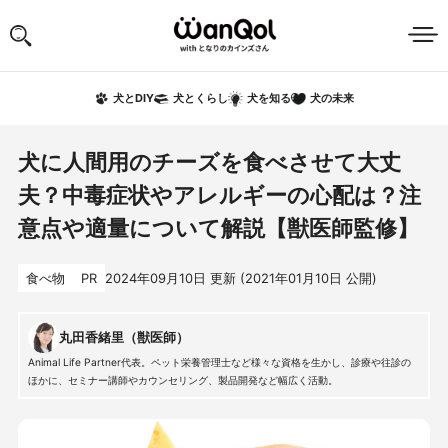
犬の未来
犬とDIY
犬とくらし
犬を知る
犬に人間用のチーズを食べさせて大丈
夫？中毒症状やアレルギーの心配は？注
意点や適量について解説【獣医師監修】
食べ物
PR
2024年09月10日
更新 (
2021年01月10日
公開)
丸田香緒里（獣医師）
Animal Life Partner代表。ペット栄養管理士など様々な資格を生かし、診療や往診の
ほかに、セミナー講師やカウンセリング、製品開発など幅広く活動。