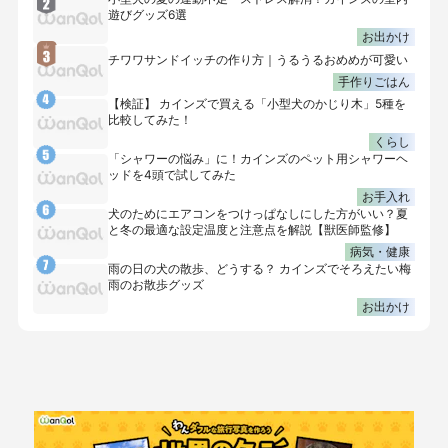
遊びグッズ6選
お出かけ
チワワサンドイッチの作り方｜うるうるおめめが可愛い
手作りごはん
【検証】 カインズで買える「小型犬のかじり木」5種を
比較してみた！
くらし
「シャワーの悩み」に！カインズのペット用シャワーヘ
ッドを4頭で試してみた
お手入れ
犬のためにエアコンをつけっぱなしにした方がいい？夏
と冬の最適な設定温度と注意点を解説【獣医師監修】
病気・健康
雨の日の犬の散歩、どうする？ カインズでそろえたい梅
雨のお散歩グッズ
お出かけ