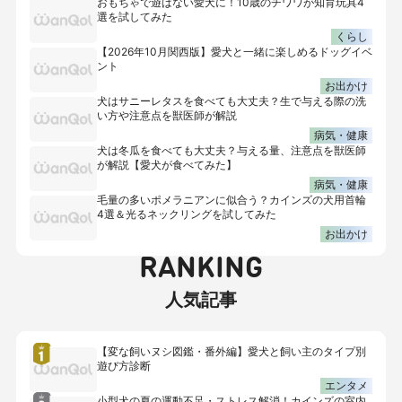
おもちゃで遊ばない愛犬に！10歳のチワワが知育玩具4
選を試してみた
くらし
【2026年10月関西版】愛犬と一緒に楽しめるドッグイベ
ント
お出かけ
犬はサニーレタスを食べても大丈夫？生で与える際の洗
い方や注意点を獣医師が解説
病気・健康
犬は冬瓜を食べても大丈夫？与える量、注意点を獣医師
が解説【愛犬が食べてみた】
病気・健康
毛量の多いポメラニアンに似合う？カインズの犬用首輪
4選＆光るネックリングを試してみた
お出かけ
RANKING
人気記事
【変な飼いヌシ図鑑・番外編】愛犬と飼い主のタイプ別
遊び方診断
エンタメ
小型犬の夏の運動不足・ストレス解消！カインズの室内