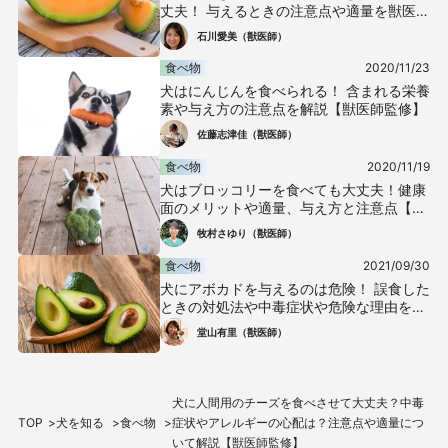
丈夫！ 与えるときの注意点や適量を獣医師
が解説
石川愛美（獣医師）
食べ物
2020/11/23
犬はにんじんを食べられる！ 含まれる栄養
素や与え方の注意点を解説【獣医師監修】
佐藤志津佳（獣医師）
食べ物
2020/11/19
犬はブロッコリーを食べても大丈夫！健康
面のメリットや適量、与え方と注意点【獣
医師監修】
牧村さゆり（獣医師）
食べ物
2021/09/30
犬にアボカドを与えるのは危険！ 誤食した
ときの対処法や中毒症状や危険な理由を獣
医が解説
堂山有里（獣医師）
犬に人間用のチーズを食べさせて大丈夫？中毒
TOP
犬を知る
食べ物
症状やアレルギーの心配は？注意点や適量につ
いて解説【獣医師監修】