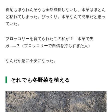
O
R
春菊もほうれんそうも全然成長しないし、水菜はほとん
ユ
ど枯れてしまった。びっくり。水菜なんて簡単だと思っ
ー
ていた。
ザ
ー
/
C
ブロッコリーを育てられたこの私が？ 水菜で失
U
敗……？（ブロッコリーで自信を持ちすぎた人）
S
T
O
なんだか急に不安になった。
M
E
R
それでも冬野菜を植える
ス
タ
ッ
フ
/
C
A