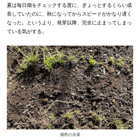
リ
夏は毎日畑をチェックする度に、ぎょっとするくらい成
メ
し
長していたのに、秋になってからスピードがかなり遅く
た
ー
カ
なった。というより、発芽以降、完全に止まってしまっ
ー
/
ている気がする。
B
R
A
N
D
ク
リ
エ
イ
タ
ー
/
C
R
E
A
瀕死の水菜
T