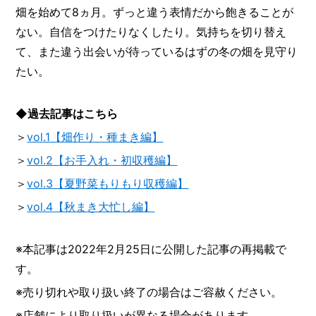
畑を始めて8ヵ月。ずっと違う表情だから飽きることが
ない。自信をつけたりなくしたり。気持ちを切り替え
て、また違う出会いが待っているはずの冬の畑を見守り
たい。
◆
過去記事はこちら
＞
vol.1【畑作り・種まき編】
＞
vol.2【お手入れ・初収穫編】
＞
vol.3【夏野菜もりもり収穫編】
＞
vol.4【秋まき大忙し編】
※本記事は2022年2月25日に公開した記事の再掲載で
す。
※売り切れや取り扱い終了の場合はご容赦ください。
※店舗により取り扱いが異なる場合があります。