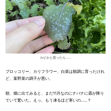
ス
を
有
効
活
用！
ス
ラ
イ
ド
2
段
ラ
カビかと思ったら……
ッ
ク
ブロッコリー、カリフラワー、白菜は順調に育ったけれ
で
シ
ど、葉野菜の調子が悪い。
ン
ク
下
朝、畑に出てみると、まだ11月なのにナバナに霜が降り
が
ス
ていて驚いた。えっ、もう凍るほど寒いの……？
ッ
キ