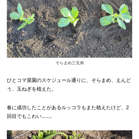
I
N
Z
-
S
T
A
F
F
そらまめ三兄弟
ひとコマ菜園のスケジュール通りに、そらまめ、えんど
う、玉ねぎを植えた。
春に成功したことがあるルッコラもまた植えたけど、2
回目でもこわい……。