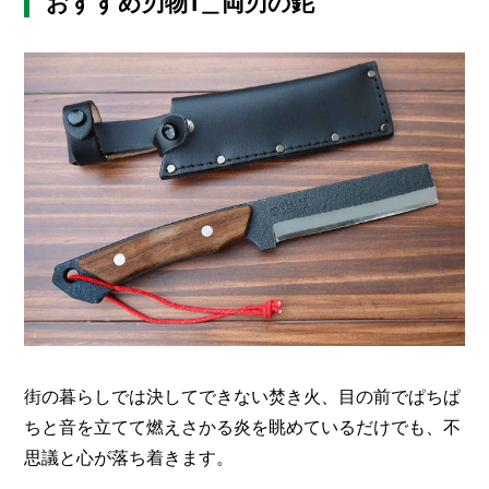
おすすめ刃物1＿両刃の鉈
I
N
Z
-
S
T
A
F
F
街の暮らしでは決してできない焚き火、目の前でぱちぱ
ちと音を立てて燃えさかる炎を眺めているだけでも、不
思議と心が落ち着きます。