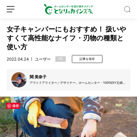
女子キャンパーにもおすすめ！ 扱いや
すくて高性能なナイフ・刃物の種類と
使い方
2022.04.24
ユーザー
PR
記事を保存
大
容
量
関 美奈子
2.
アウトドアライター／デザイナー。ホームセンター・100均DIY主婦
8
キャンパー。自然や人に優しいキャンプのアイデアを発信していま
新
ロ
k
す。子育てを終え、夏は高原、冬は海辺へと夫婦でデュオキャンプ、
規
グ
最近はバックパック・ソロキャンプを満喫中。ガールスカウト世界連
g
盟ジャンボリー日本代表（1982年）、ガールスカウト日本連盟・野外
登
イ
の
活動指導者資格取得。キャンプ歴は46年。
保存
録
ン
洗
剤
で
巨
大