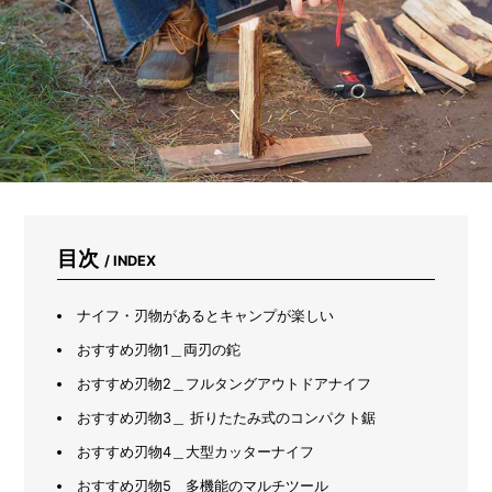
パ
ン
ツ
を
洗
っ
て
み
た
目次
/ INDEX
ナイフ・刃物があるとキャンプが楽しい
おすすめ刃物1＿両刃の鉈
おすすめ刃物2＿フルタングアウトドアナイフ
おすすめ刃物3＿ 折りたたみ式のコンパクト鋸
おすすめ刃物4＿大型カッターナイフ
おすすめ刃物5＿多機能のマルチツール