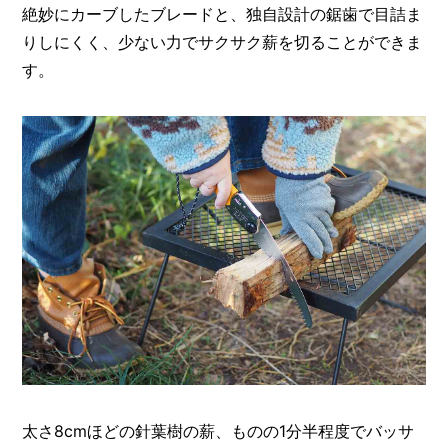
絶妙にカーブしたブレードと、独自設計の鋸歯で目詰ま
りしにくく、少ない力でサクサク薪を切ることができま
す。
太さ8cmほどの針葉樹の薪、ものの1分半程度でバッサ