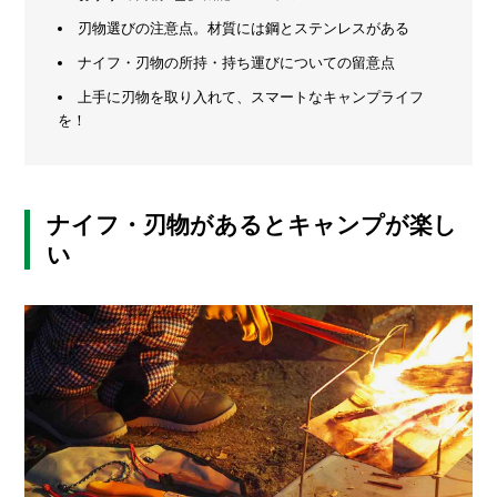
刃物選びの注意点。材質には鋼とステンレスがある
メ
ー
ナイフ・刃物の所持・持ち運びについての留意点
カ
上手に刃物を取り入れて、スマートなキャンプライフ
ー
/
を！
B
R
A
N
D
ナイフ・刃物があるとキャンプが楽し
い
ク
リ
エ
イ
タ
ー
/
C
R
E
A
T