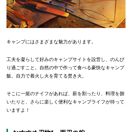
O
R
ユ
ー
ザ
ー
/
キャンプにはさまざまな魅力があります。
C
U
S
工夫を凝らして好みのキャンプサイトを設営し、のんび
T
O
り過ごすこと。自然の中で作って食べる豪快なキャンプ
M
飯。自力で着火し火を育てる焚き火。
E
R
そこに一挺のナイフがあれば、薪を割ったり、料理を捌
ス
いたりと、さらに楽しく便利なキャンプライフが待って
タ
ッ
いますよ！
フ
/
C
A