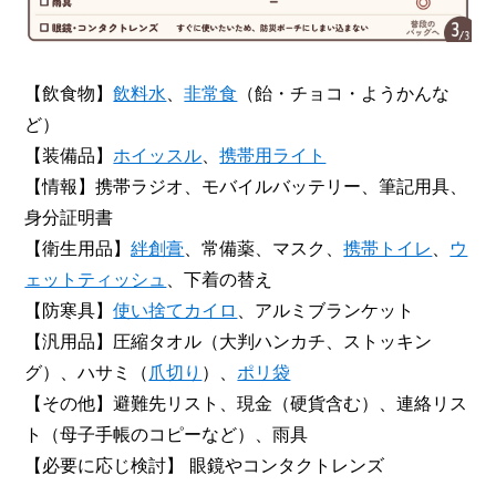
【飲食物】
飲料水
、
非常食
（飴・チョコ・ようかんな
ど）
【装備品】
ホイッスル
、
携帯用ライト
【情報】携帯ラジオ、モバイルバッテリー、筆記用具、
身分証明書
【衛生用品】
絆創膏
、常備薬、マスク、
携帯トイレ
、
ウ
ェットティッシュ
、下着の替え
【防寒具】
使い捨てカイロ
、アルミブランケット
【汎用品】圧縮タオル（大判ハンカチ、ストッキン
グ）、ハサミ（
爪切り
）、
ポリ袋
【その他】避難先リスト、現金（硬貨含む）、連絡リス
ト（母子手帳のコピーなど）、雨具
【必要に応じ検討】 眼鏡やコンタクトレンズ