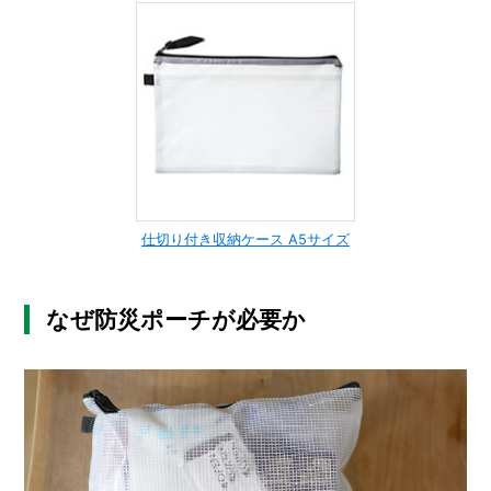
I
N
Z
-
S
T
A
F
F
仕切り付き収納ケース A5サイズ
なぜ防災ポーチが必要か