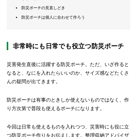
防災ポーチの見直しどき
メ
ー
防災ポーチは個人に合わせて作ろう
カ
ー
/
B
R
非常時にも日常でも役立つ防災ポーチ
A
N
D
災害発生直後に活躍する防災ポーチ。ただ、いざ作ると
ク
なると、なにを入れたらいいのか、サイズ感などたくさ
リ
んの疑問が出てきます。
エ
イ
タ
防災ポーチは有事のときしか使えないものではなく、作
ー
/
り方次第で普段も使えるポーチになります。
C
R
E
今回は日常も使えるものを入れつつ、災害時にも役に立
A
T
つ防災ポーチ作りをお伝えします。整理収納アドバイザ