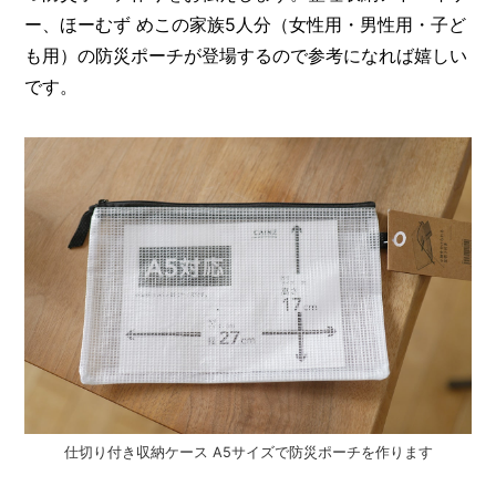
O
ー、ほーむず めこの家族5人分（女性用・男性用・子ど
R
も用）の防災ポーチが登場するので参考になれば嬉しい
ユ
です。
ー
ザ
ー
/
C
U
S
T
O
M
E
R
ス
タ
ッ
フ
/
C
仕切り付き収納ケース A5サイズで防災ポーチを作ります
A