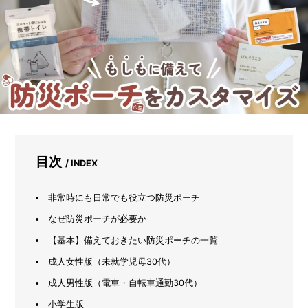
カ
イ
ン
ズ
で
ト
イ
レ
を
快
適
に
し
目次
/ INDEX
て
み
た
非常時にも日常でも役立つ防災ポーチ
なぜ防災ポーチが必要か
【基本】備えておきたい防災ポーチの一覧
成人女性版（未就学児母30代）
成人男性版（電車・自転車通勤30代）
小学生版