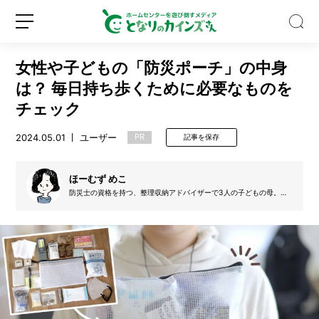
女性や子どもの「防災ポーチ」の中身
は？ 毎日持ち歩くために必要なものを
チェック
2024.05.01
ユーザー
PR
記事を保存
自
宅
の
ほーむず めこ
ト
防災士の資格を持つ、整理収納アドバイザーで3人の子どもの母。自
イ
身は元“汚部屋”出身で片付けはとても苦手。片づけられなかった過去
新
ロ
レ
があるからこそ、お子さんや片付けが苦手な方に寄り添った提案が好
規
グ
評。その他資格：お掃除スペシャリスト（クリンネスト）
が
登
イ
暑
録
ン
す
ぎ
た
の
で、