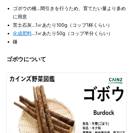
方
ゴボウの種…間引きを行うため、育てたい量より多め
メ
と
活
ー
に用意
用
カ
苦土石灰…1㎡あたり100g（コップ1杯くらい）
法
ー
/
化成肥料
…1㎡あたり50g（コップ半分くらい）
B
R
鎌
A
N
D
ゴボウについて
ク
リ
エ
イ
タ
ー
/
C
R
E
A
T