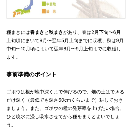
I
N
Z
-
S
T
種まきには
春まき
と
秋まき
があり、春は2月下旬〜6月
A
上旬頃にまいて9月〜翌年5月上旬までに収穫、秋は9月
F
F
中旬〜10月頃にまいて翌年6月〜9月上旬までに収穫し
ます。
事前準備のポイント
ゴボウは根が地中深くまで伸びるので、畑の土はできる
だけ深く（最低でも深さ60cmくらいまで）耕しておき
ましょう。また、ゴボウの種の発芽率を上げたい場合、
ひと晩水に浸し吸水させてから種をまくとよいでしょ
う。