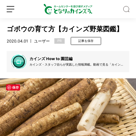
ゴボウの育て方【カインズ野菜図鑑】
2020.04.01
ユーザー
PR
記事を保存
カインズ How to 園芸編
【保
カインズ・スタッフ自らが実践した情報満載。動画で見る「カインズ
存
How to」の園芸関連のコンテンツを文字起こししています。
版】
ハ
ッ
保存
新
ロ
カ
規
グ
油
登
イ
は
録
ン
ス
ー
ッ
と
す