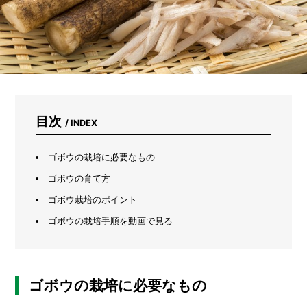
る
だ
け
じ
ゃ
な
い。
虫
よ
目次
け、
/ INDEX
掃
除、
ゴボウの栽培に必要なもの
ス
キ
ゴボウの育て方
ン
ケ
ゴボウ栽培のポイント
ア…
ゴボウの栽培手順を動画で見る
1
3
通
り
の
ゴボウの栽培に必要なもの
使
い