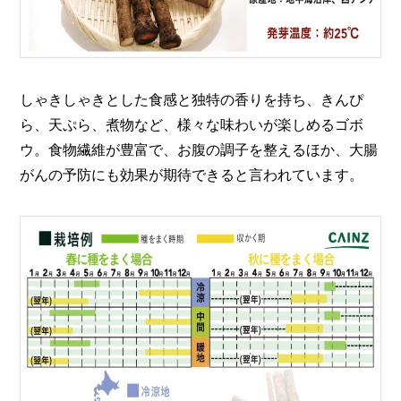
O
R
ユ
ー
ザ
しゃきしゃきとした食感と独特の香りを持ち、きんぴ
ー
/
ら、天ぷら、煮物など、様々な味わいが楽しめるゴボ
C
ウ。食物繊維が豊富で、お腹の調子を整えるほか、大腸
U
S
がんの予防にも効果が期待できると言われています。
T
O
M
E
R
ス
タ
ッ
フ
/
C
A