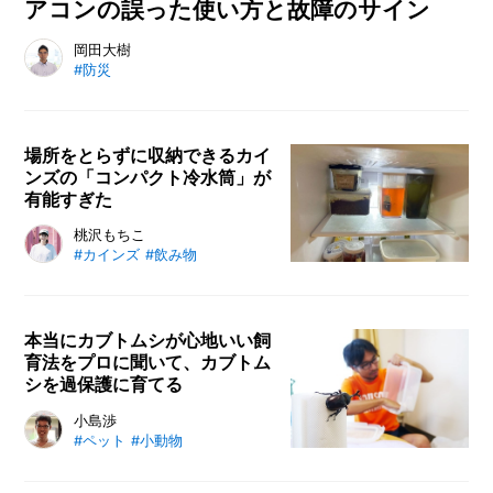
アコンの誤った使い方と故障のサイン
毎年のように起こるエアコン火災。実はその多くが、知らず知
岡田大樹
#防災
らずのうちにやっている「誤った使い方」に原因があるかもし
れません。室外機の近くに置いた物、延長コードの使用、洗浄
スプレーの取り扱いなど、身近な行動が事故につながること
も。niteの専門家が語る、エアコンを安全に使うための正しい知
場所をとらずに収納できるカイ
ンズの「コンパクト冷水筒」が
識と、危険サインの見分け方、試運転の重要性を解説します。
有能すぎた
場所をとらずに収納できるカインズ
桃沢もちこ
#カインズ
#飲み物
の「コンパクト冷水筒」をレビュ
ー。冷蔵庫の棚に収まる省スペース
設計や洗いやすさを検証し、水出し
紅茶・スポーツドリンク・水出しだ
本当にカブトムシが心地いい飼
育法をプロに聞いて、カブトム
し・フルーツウォーターなど便利な
シを過保護に育てる
活用アイデアも紹介します。
「カブトムシ」を過保護に飼いたい
小島渉
#ペット
#小動物
──。成虫になれば、ひと夏で死ん
でしまうのだ。だからこそ、ひと夏