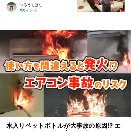
年齢を重ねると、自然と増えていく
つるうちはな
#カインズ
記念日……って、覚えるの大変じゃ
ないですか？ 忘れるよね、うんう
ん。ならば、なんでもない日にプレ
ゼントをあげるのはいかがでしょう
か？
水入りペットボトルが大事故の原因!? エ