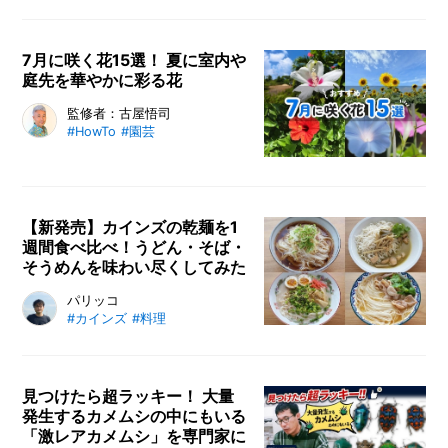
I
N
Z
7月に咲く花15選！ 夏に室内や
-
庭先を華やかに彩る花
S
T
夏真っ盛りの7月に咲く花を15種類
監修者：古屋悟司
A
#HowTo
#園芸
ご紹介します。夏に咲く花は、ヒマ
F
ワリやハイビスカス、そして秋まで
F
長期間楽しめるマリーゴールドやジ
ニアなど、眩しい太陽のなか、元気
【新発売】カインズの乾麺を1
に咲き誇る色鮮やかな花木がたくさ
週間食べ比べ！うどん・そば・
ん。ガーデニング初心者のご参考に
そうめんを味わい尽くしてみた
どうぞ。
カインズの新発売「乾麺そうめん・
パリッコ
#カインズ
#料理
うどん・そば」を実食レビュー。味
やコスパを検証し、そうめんチャン
プルー、とんこつラーメン風、カッ
ペリーニ風など7日間のアレンジレ
見つけたら超ラッキー！ 大量
発生するカメムシの中にもいる
シピも紹介。常備したくなる乾麺の
「激レアカメムシ」を専門家に
魅力をたっぷりお届けします。