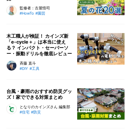
しにくいアクアリウムの始め方」を
メ
新緑が爽やかな夏は、色とりどりの
監修者：古屋悟司
解説します。
#HowTo
#園芸
ー
花が映えて美しい季節です。そんな
カ
夏に咲く花はヒマワリだけではあり
ー
/
ません！この記事では夏に向けて花
B
を育てたい方やガーデニングを楽し
木工職人が検証！ カインズ新
R
「e-cycle＋」は本当に使え
みたい方に向けて6～8月に咲く花
A
る？ インパクト・セーバーソ
のおすすめ20選をご紹介します。
N
ー・振動ドリルを徹底レビュー
D
DIY向け電動工具「e-cycle＋」を
斉藤 直斗
ク
#DIY
#工具
木工職人が徹底検証。インパクトド
リ
ライバー・セーバーソー・振動ドリ
エ
ルドライバーを実際に使い、旧モデ
イ
ルとの違いや使い勝手、パワー性能
タ
台風・豪雨のおすすめ防災グッ
ズ！家でできる対策まとめ
ー
をレビューします。
/
C
台風や豪雨のような自然災害は事前
となりのカインズさん 編集部
R
#住宅
#防災
の備えが大切です。いざ接近してか
E
らでは間に合わない対策も。万が一
A
T
の危険からご自身や家族の身を守る