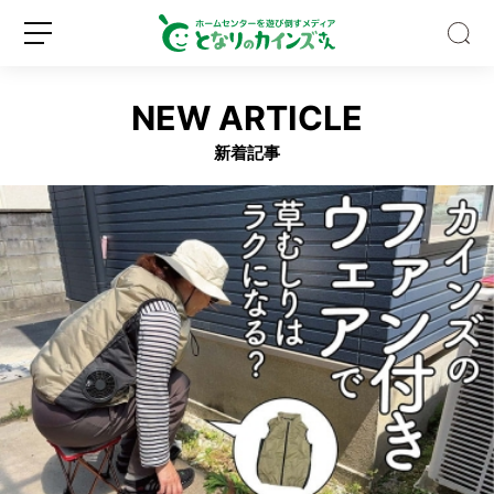
NEW ARTICLE
新着記事
ゴ
ミ
箱
の
種
新
ロ
類、
規
グ
多
登
イ
す
録
ン
ぎ
な
い？
バ
イ