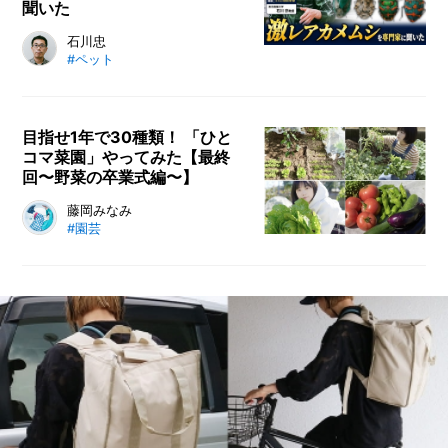
聞いた
大量発生で注目を集めるカメムシ。
石川忠
#ペット
その中にSSR級の激レア種はいるの
か？ カメムシ研究の第一人者に取
材し、美しすぎるニシキキンカメム
シや離島限定種など、出会えたら感
目指せ1年で30種類！ 「ひと
コマ菜園」やってみた【最終
動する希少なカメムシたちの魅力に
回〜野菜の卒業式編〜】
迫ります。
カインズが提案している「ひとコマ
藤岡みなみ
#園芸
菜園」をご存じですか？ ひとコマ
（2m×2m）の菜園を16区画に分
け、1年間で30品目の作物を栽培す
る、初心者でも楽しめる家庭菜園プ
ログラムです。この記事では、アサ
ガオすら枯らしてしまっていたとい
う藤岡みなみさんが「ひとコマ菜
園」に挑戦します。いよいよ1年の
プログラムが終了！藤岡さんがこの
1年間で出会った30種類の野菜たち