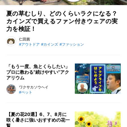
ヤ
ー
が
夏の草むしり、どのくらいラクになる？
教
カインズで買えるファン付きウェアの実
え
力を検証！
る
「ち
ょ
夏の草むしりはどのくらいラクになる？ カインズで販売してい
仁田茜
う
#アウトドア
#カインズ
#ファッション
るファン付きウェアを実際に購入し、30度超えの日に試してみ
ど
ました。風量や着心地、サイズ感、デザインを本音でレビュー
い
します。
い
一
「もう一度、魚とくらしたい」
個」
プロに教わる“続けやすい”アク
の
アリウム
見
つ
ベランダでのビオトープ経験を経
ワクサカソウヘイ
け
#ペット
て、作家・ワクサカソウヘイさんが
方
カインズのアクアコーナーで「魚と
のくらし」を再始動。『月刊アクア
ライフ』編集部・山田敦史氏の指南
【夏の花20選】6、7、8月に
咲く暑さに強いおすすめの花一
のもと、小型水槽セットから照明や
覧
ヒーターに飼育魚選びまで、「失敗