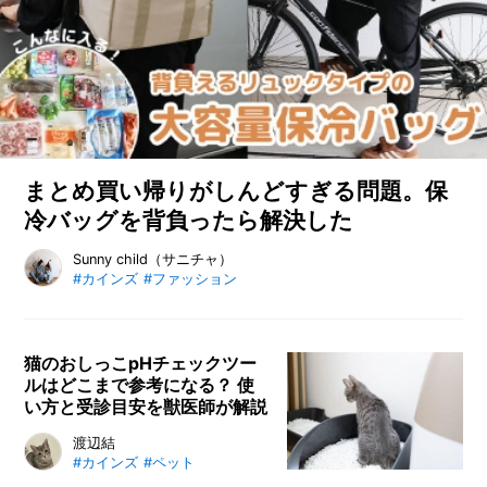
への想いを語ります。
まとめ買い帰りがしんどすぎる問題。保
冷バッグを背負ったら解決した
まとめ買い後の重い荷物をラクに運べる、カインズのリュック
Sunny child（サニチャ）
#カインズ
#ファッション
型保冷バッグをレビュー。収納力や保冷力を検証したほか、自
転車での買い物やレジャーで使って感じたメリットも紹介しま
す。
猫のおしっこpHチェックツー
ルはどこまで参考になる？ 使
い方と受診目安を獣医師が解説
猫のおしっこのpHチェックツール
渡辺結
#カインズ
#ペット
は、自宅で手軽に尿の状態を確認で