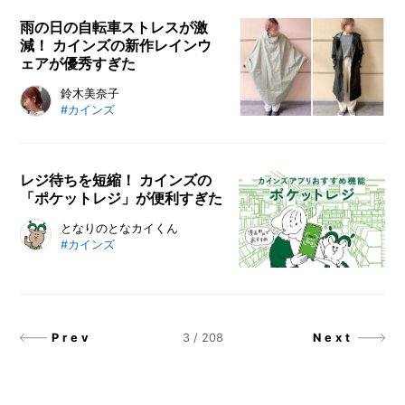
を楽しんでもらいたい。つまり快適
な夏を過ごしてもらうのだ。「カブ
雨の日の自転車ストレスが激
減！ カインズの新作レインウ
トムシにとって心地いい飼育法」を
ェアが優秀すぎた
専門家に聞いて実践してみたいと思
う。
梅雨の自転車移動を快適にしてくれ
鈴木美奈子
#カインズ
る、カインズの新作レインコート＆
レインポンチョを正直レビュー。膝
濡れを防ぐ三角マチや視界を確保す
る回転フード、荷物まで守ってくれ
レジ待ちを短縮！ カインズの
「ポケットレジ」が便利すぎた
る便利なクリップなど、自転車ユー
ザーにとって嬉しい機能が満載。お
カインズアプリの便利機能「ポケッ
となりのとなカイくん
しゃれなデザインと高い防水性を兼
#カインズ
トレジ」を徹底紹介。商品のバーコ
ね備えた欲張りレインウェアを紹介
ードを読み取るだけで会計がスムー
します。
ズになり、買い物時間を短縮できる
使い方をわかりやすく解説します。
3
/
208
Prev
Next