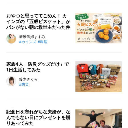
きる便利なアイテムです。本記事で
は、pHチェックでわかること・わ
からないこと、正しい使い方、受診
おやつと思っててごめん！ カ
インズの「五穀ビスケット」が
の目安を獣医師が解説。愛猫の健康
パンがない朝の救世主だった件
管理に役立つチェックポイントも紹
介します。
「ヤバい、朝ごはん用の食パン買い
新米酒婦ますみ
#カインズ
#料理
忘れた…！」そんな絶望の朝を救う
神アイテムは、カインズの「五穀ビ
スケット」でした！ ただのおやつ
と侮るなかれ。甘さ控えめで腹持ち
家族4人「防災グッズだけ」で
1日生活してみた
抜群の五穀入りだから、パンやシリ
アル代わりの主食に大正解なんで
災害時を想定し、家族4人が防災グ
鈴木さくら
す。包丁も火も使わない乗せるだ
#防災
ッズだけで1日生活を実践。非常食
け・注ぐだけの超絶時短アレンジ
やトイレ、衛生用品を実際に使用し
や、夜のおつまみにもなる万能さ
て気づいた備えのリアルをレビュー
で、毎日の家事のバタバタを秒で解
します。事前に体験しておく重要性
決します！
記念日を忘れがちな夫婦が、な
と見直すべきポイントも紹介。
んでもない日にプレゼントを贈
りあってみた