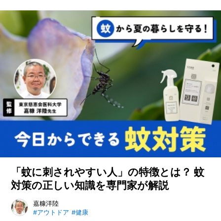
O
ために、台風・豪雨の対策グッズを
R
紹介します。
ユ
ー
ザ
ー
/
C
U
S
T
O
M
E
R
ス
「蚊に刺されやすい人」の特徴とは？ 蚊
タ
ッ
対策の正しい知識を専門家が解説
フ
/
C
蚊に刺されやすい人の特徴や、蚊が寄ってくる理由、効果的な
嘉糠洋陸
A
#アウトドア
#健康
蚊対策を専門家の解説で紹介。正しい知識で夏を快適に。