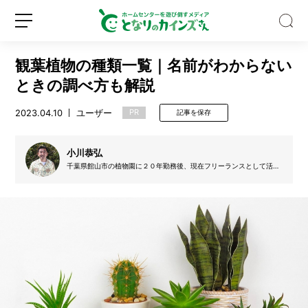
観葉植物の種類一覧｜名前がわからない
ときの調べ方も解説
2023.04.10
ユーザー
PR
記事を保存
夏
に
小川恭弘
ぴ
千葉県館山市の植物園に２０年勤務後、現在フリーランスとして活
動、熱帯果樹の栽培等にかかわっている。NHK『趣味の園芸』にて、
っ
熱帯植物の分野で特集記事などを執筆、テレビ出演。現在は質問コー
た
ナーを主に担当している。著書『よくわかる栽培１２か月ハイビスカ
新
ロ
ス』
り！
規
グ
そ
登
イ
う
録
ン
め
ん
型
ヘ
ア