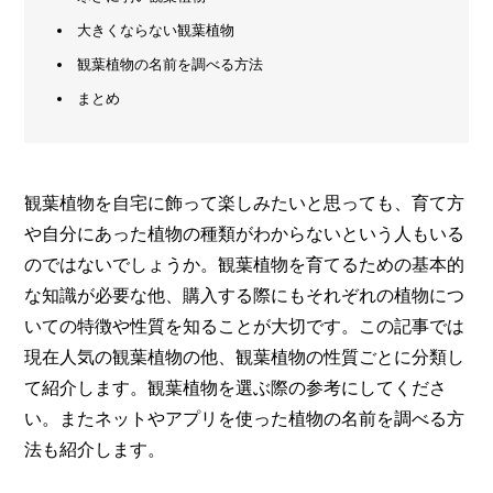
大きくならない観葉植物
メ
ー
観葉植物の名前を調べる方法
カ
まとめ
ー
/
B
R
A
N
観葉植物を自宅に飾って楽しみたいと思っても、育て方
D
や自分にあった植物の種類がわからないという人もいる
ク
のではないでしょうか。観葉植物を育てるための基本的
リ
な知識が必要な他、購入する際にもそれぞれの植物につ
エ
イ
いての特徴や性質を知ることが大切です。この記事では
タ
現在人気の観葉植物の他、観葉植物の性質ごとに分類し
ー
/
て紹介します。観葉植物を選ぶ際の参考にしてくださ
C
R
い。またネットやアプリを使った植物の名前を調べる方
E
法も紹介します。
A
T