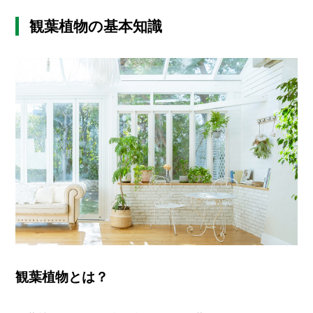
O
R
観葉植物の基本知識
ユ
ー
ザ
ー
/
C
U
S
T
O
M
E
R
ス
タ
ッ
フ
/
観葉植物とは？
C
A