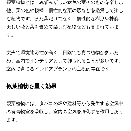
I
観葉植物とは、みずみずしい緑色の葉そのものを楽しむ
N
他、葉の色や模様、個性的な葉の形などを鑑賞して楽し
Z
-
む植物です。また葉だけでなく、個性的な樹形や株姿、
S
美しい花と葉を含めて楽しむ植物なども含まれていま
T
す。
A
F
F
丈夫で環境適応性が高く、日陰でも育つ植物が多いた
め、室内でインテリアとして飾られることが多いです。
室内で育てるインドアプランツの主役的存在です。
観葉植物を置く効果
観葉植物には、タバコの煙や建材等から発生する空気中
の有害物室を吸収し、室内の空気を浄化する作用もあり
ます。