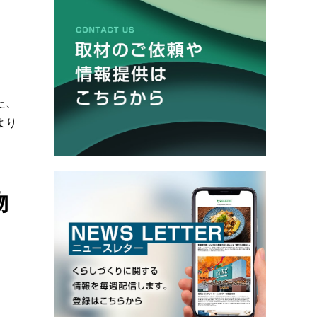
た、
より
物