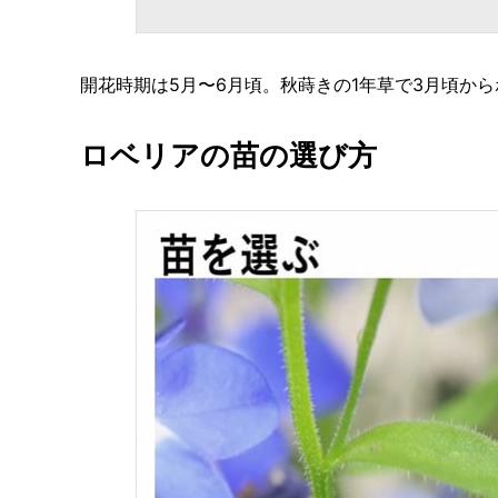
開花時期は5月〜6月頃。秋蒔きの1年草で3月頃か
ロベリアの苗の選び方