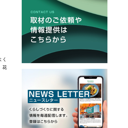
よく
、花