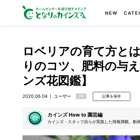
NEW
CATE
ロベリアの育て方と
りのコツ、肥料の与
ンズ花図鑑】
2020.06.04
ユーザー
PR
記事を保存
カインズ How to 園芸編
カインズ・スタッフ自らが実践した情報満載。動画で
す。