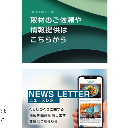
のよ
こと