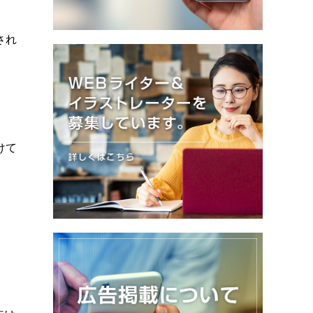
され
けて