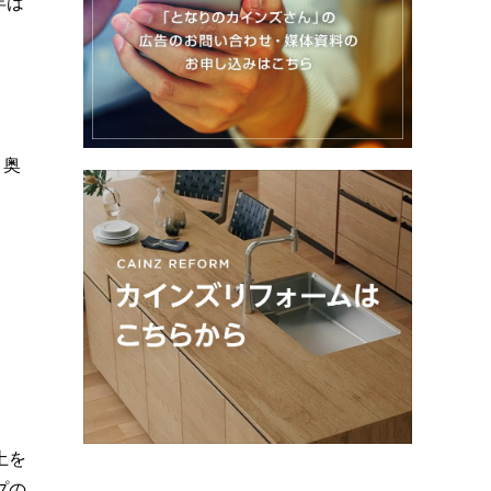
年は
。奥
土を
プの