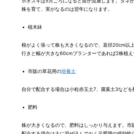
ホオズキは5月ごろになると苗が流通します。タネか
株を育て、実がなるのは翌年になります。
植木鉢
根がよく張って株も大きくなるので、直径20cm以
行きと幅が大きな60cmプランターであれば2株植
市販の草花用の
培養土
自分で配合する場合は小粒赤玉土7、腐葉土3などを
肥料
株が大きくなるので、肥料はしっかり与えます。市
配合する場合は土に混ぜ込んでおく元肥用の緩効性