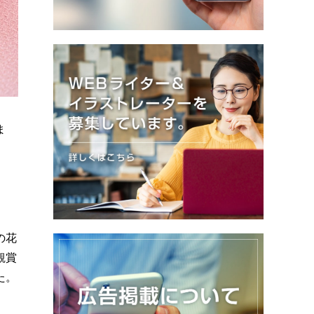
ま
の花
観賞
た。