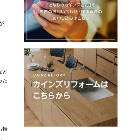
が
など
った
ら転
す。