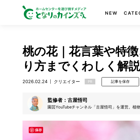
NEW
CATE
桃の花｜花言葉や特徴
り方までくわしく解
2026.02.24
クリエイター
PR
記事を保存
監修者：古屋悟司
園芸YouTubeチャンネル「古屋悟司」を運営。
向けた実践的でわかりやすい解説が好評で、現在
保存