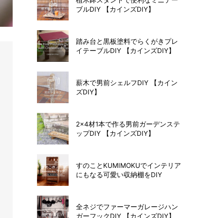
ブルDIY 【カインズDIY】
踏み台と黒板塗料でらくがきプレ
イテーブルDIY 【カインズDIY】
薪木で男前シェルフDIY 【カイン
ズDIY】
2×4材1本で作る男前ガーデンステ
ップDIY 【カインズDIY】
すのことKUMIMOKUでインテリア
にもなる可愛い収納棚をDIY
全ネジでファーマーガレージハン
ガーフックDIY 【カインズDIY】