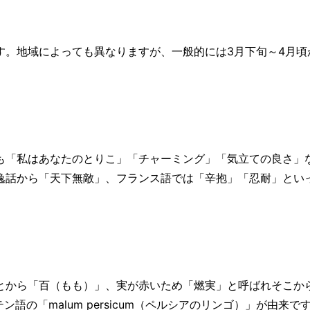
す。地域によっても異なりますが、一般的には3月下旬～4月頃
も「私はあなたのとりこ」「チャーミング」「気立ての良さ」
逸話から「天下無敵」、フランス語では「辛抱」「忍耐」とい
とから「百（もも）」、実が赤いため「燃実」と呼ばれそこか
語の「malum persicum（ペルシアのリンゴ）」が由来で