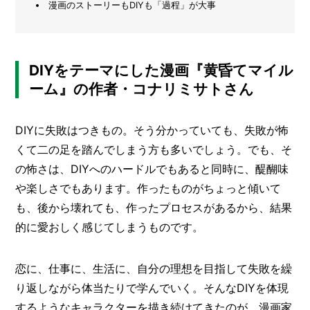
漫画のストーリーもDIYも「過程」が大事
栽
メ
培
レ
ー
ポ
カ
ー
/
DIYをテーマにした漫画『黄昏てマイル
B
ーム』の作者・コナリミサトさん
R
A
N
DIYに失敗はつきもの。そう分かっていても、失敗が怖
D
くて二の足を踏んでしまう方も多いでしょう。でも、そ
ク
の怖さは、DIYへのハードルでもあると同時に、醍醐味
リ
や楽しさでもあります。作ったものがちょっと傾いて
エ
イ
も、後から壊れても、作ったプロセスがあるから、結果
タ
的に愛おしく感じてしまうものです。
ー
/
C
R
恋に、仕事に、生活に、自分の理想を目指して失敗を繰
E
A
り返しながら体当たりで学んでいく。そんなDIYを体現
T
するようなキャラクターを描き続けてきたのが、漫画家