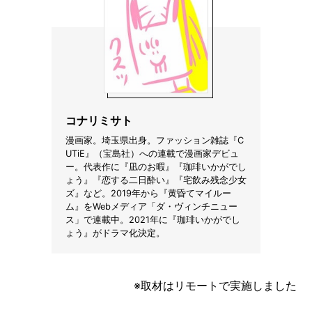
I
N
Z
-
S
T
A
F
F
コナリミサト
漫画家。埼玉県出身。ファッション雑誌『C
UTiE』（宝島社）への連載で漫画家デビュ
ー。代表作に『凪のお暇』『珈琲いかがでし
ょう』『恋する二日酔い』『宅飲み残念少女
ズ』など。2019年から『黄昏てマイルー
ム』をWebメディア「ダ・ヴィンチニュー
ス」で連載中。2021年に『珈琲いかがでし
ょう』がドラマ化決定。
※取材はリモートで実施しました