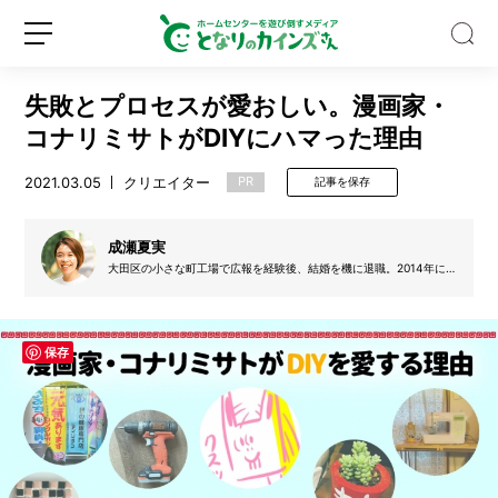
失敗とプロセスが愛おしい。漫画家・
コナリミサトがDIYにハマった理由
2021.03.05
クリエイター
PR
記事を保存
【S
N
成瀬夏実
S
大田区の小さな町工場で広報を経験後、結婚を機に退職。2014年に
独立し、フリーのライター。縁側だけに特化したWEBメディア「縁側
で
なび」を運営し、全国の縁側を170軒みた。2歳と5歳の2児の母。今
話
年ガーデニングデビュー。
新
ロ
題】
規
グ
保存
水
登
イ
と
録
ン
空
き
ビ
ン
だ