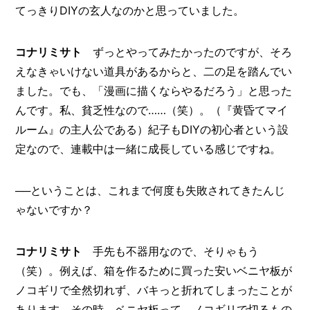
てっきりDIYの玄人なのかと思っていました。
コナリミサト
ずっとやってみたかったのですが、そろ
えなきゃいけない道具があるからと、二の足を踏んでい
ました。でも、「漫画に描くならやるだろう」と思った
んです。私、貧乏性なので……（笑）。（『黄昏てマイ
ルーム』の主人公である）紀子もDIYの初心者という設
定なので、連載中は一緒に成長している感じですね。
──ということは、これまで何度も失敗されてきたんじ
ゃないですか？
コナリミサト
手先も不器用なので、そりゃもう
（笑）。例えば、箱を作るために買った安いベニヤ板が
ノコギリで全然切れず、バキっと折れてしまったことが
あります。その時、ベニヤ板って、ノコギリで切るもの