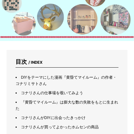
け
で
5
日
で
育
つ
「ブ
ロ
ッ
コ
目次
/ INDEX
リ
ー
ス
DIYをテーマにした漫画『黄昏てマイルーム』の作者・
プ
コナリミサトさん
ラ
ウ
コナリさんの仕事場を覗いてみよう
ト」
『黄昏てマイルーム』は膨大な数の失敗をもとに生まれ
の
た
超
か
コナリさんがDIYに出会ったきっかけ
ん
た
コナリさんが買ってよかったホムセンの商品
ん