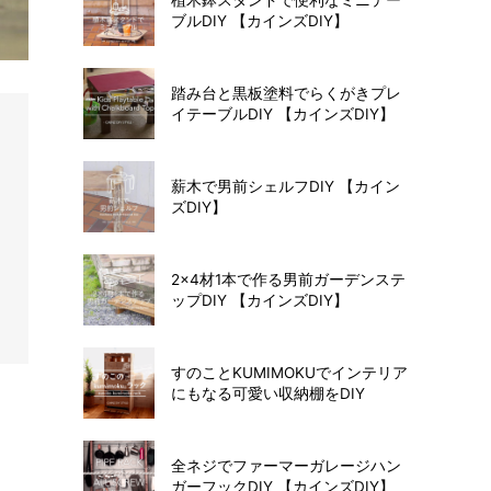
ブルDIY 【カインズDIY】
踏み台と黒板塗料でらくがきプレ
イテーブルDIY 【カインズDIY】
薪木で男前シェルフDIY 【カイン
ズDIY】
2×4材1本で作る男前ガーデンステ
ップDIY 【カインズDIY】
すのことKUMIMOKUでインテリア
にもなる可愛い収納棚をDIY
全ネジでファーマーガレージハン
ガーフックDIY 【カインズDIY】