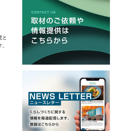
児と
す。