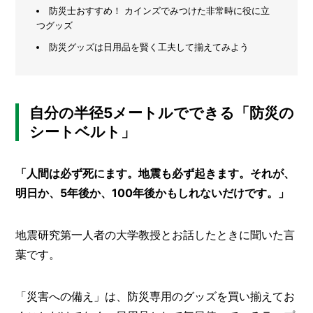
防災士おすすめ！ カインズでみつけた非常時に役に立
メ
つグッズ
ー
防災グッズは日用品を賢く工夫して揃えてみよう
カ
ー
/
B
R
A
自分の半径5メートルでできる「防災の
N
シートベルト」
D
ク
「人間は必ず死にます。地震も必ず起きます。それが、
リ
エ
明日か、5年後か、100年後かもしれないだけです。」
イ
タ
ー
地震研究第一人者の大学教授とお話したときに聞いた言
/
C
葉です。
R
E
A
「災害への備え」は、防災専用のグッズを買い揃えてお
T