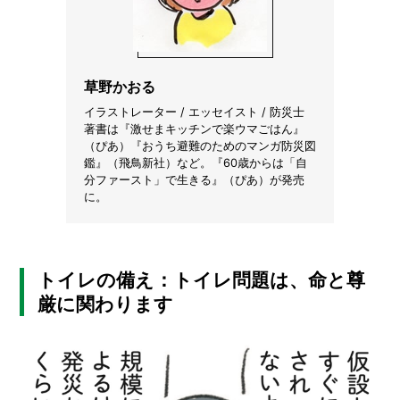
I
N
Z
-
S
草野かおる
T
A
イラストレーター / エッセイスト / 防災士
F
著書は『激せまキッチンで楽ウマごはん』
F
（ぴあ）『おうち避難のためのマンガ防災図
鑑』（飛鳥新社）など。『60歳からは「自
分ファースト」で生きる』（ぴあ）が発売
に。
トイレの備え：トイレ問題は、命と尊
厳に関わります