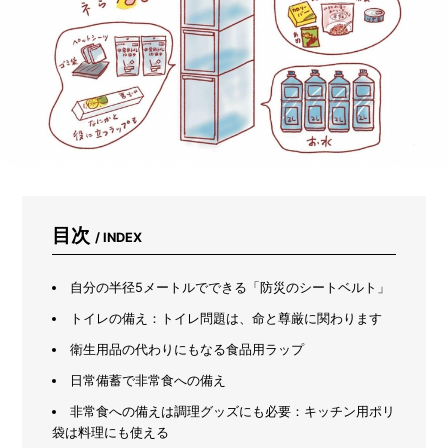
も
プ
ロ
が
使
い
続
け
る
文
具
「ダ
ー
目次
/ INDEX
マ
ト
グ
自分の半径5メートルでできる「防災のシートベルト」
ラ
トイレの備え：トイレ問題は、命と尊厳に関わります
フ」
と
衛生用品の代わりにもなる食品用ラップ
は？
日常備蓄で非常食への備え
非常食への備えは調理グッズにも必要：キッチン用ポリ
袋は料理にも使える