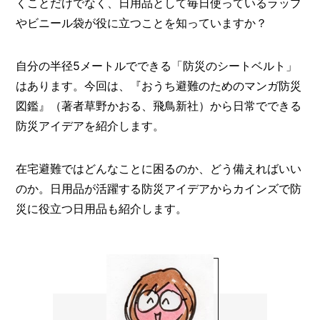
くことだけでなく、日用品として毎日使っているラップ
O
R
やビニール袋が役に立つことを知っていますか？
ユ
ー
自分の半径5メートルでできる「防災のシートベルト」
ザ
はあります。今回は、『おうち避難のためのマンガ防災
ー
/
図鑑』（著者草野かおる、飛鳥新社）から日常でできる
C
U
防災アイデアを紹介します。
S
T
O
在宅避難ではどんなことに困るのか、どう備えればいい
M
のか。日用品が活躍する防災アイデアからカインズで防
E
R
災に役立つ日用品も紹介します。
ス
タ
ッ
フ
/
C
A