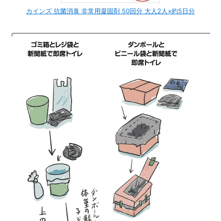
カインズ 抗菌消臭 非常用凝固剤 50回分 大人2人×約5日分