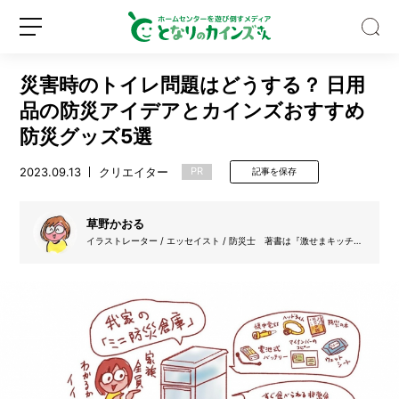
災害時のトイレ問題はどうする？ 日用
品の防災アイデアとカインズおすすめ
防災グッズ5選
2023.09.13
クリエイター
PR
記事を保存
Z
世
代
草野かおる
の
イラストレーター / エッセイスト / 防災士 著書は『激せまキッチン
認
で楽ウマごはん』（ぴあ）『おうち避難のためのマンガ防災図鑑』な
新
ロ
知
ど。『60歳からは「自分ファースト」で生きる』（ぴあ）が発売に。
規
グ
度
登
イ
ほ
録
ン
ぼ
0％！
そ
れ
で