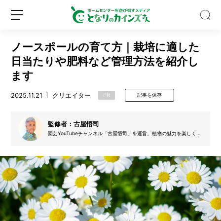
ノースポールの育て方｜栽培に適した
日当たりや肥料など管理方法を紹介し
ます
2025.11.21
クリエイター
PR
記事を保存
「日
傘
っ
監修者：古屋悟司
て
園芸YouTubeチャンネル「古屋悟司」を運営。植物の魅力を楽しくわ
本
かりやすく伝える動画を2,000本以上配信中。初心者の方へ向けた実
新
ロ
当
践的でわかりやすい解説が好評で、現在も悩めるガーデナーの強い味
規
グ
方として活躍しています。
に
登
イ
涼
録
ン
し
い？」
猛
暑
日