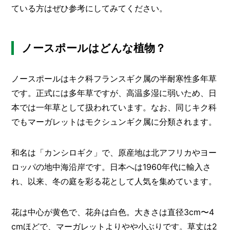
O
ている方はぜひ参考にしてみてください。
R
ユ
ー
ノースポールはどんな植物？
ザ
ー
/
C
ノースポールはキク科フランスギク属の半耐寒性多年草
U
です。正式には多年草ですが、高温多湿に弱いため、日
S
T
本では一年草として扱われています。なお、同じキク科
O
でもマーガレットはモクシュンギク属に分類されます。
M
E
R
和名は「カンシロギク」で、原産地は北アフリカやヨー
ロッパの地中海沿岸です。日本へは1960年代に輸入さ
ス
タ
れ、以来、冬の庭を彩る花として人気を集めています。
ッ
フ
/
C
花は中心が黄色で、花弁は白色。大きさは直径3cm〜4
A
cmほどで、マーガレットよりやや小ぶりです。草丈は2