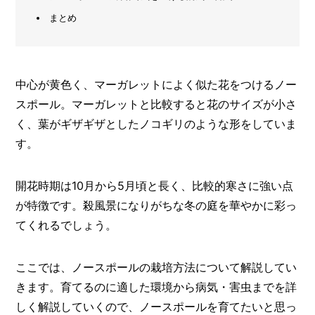
まとめ
メ
ー
カ
ー
/
B
中心が黄色く、マーガレットによく似た花をつけるノー
R
スポール。マーガレットと比較すると花のサイズが小さ
A
N
く、葉がギザギザとしたノコギリのような形をしていま
D
す。
ク
リ
開花時期は10月から5月頃と長く、比較的寒さに強い点
エ
が特徴です。殺風景になりがちな冬の庭を華やかに彩っ
イ
タ
てくれるでしょう。
ー
/
C
R
ここでは、ノースポールの栽培方法について解説してい
E
きます。育てるのに適した環境から病気・害虫までを詳
A
T
しく解説していくので、ノースポールを育てたいと思っ