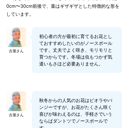
I
0cm〜30cm前後で、葉はギザギザとした特徴的な形を
N
Z
しています。
-
S
T
A
初心者の方が最初に育てるお花とし
F
ておすすめしたいのがノースポール
F
です。丈夫でよく咲き、モリモリと
古屋さん
育つからです。冬場は虫もつかず気
遣いもさほど必要ありません。
秋冬からの人気のお花はビオラやパ
ンジーですが、お花がたくさん咲く
喜びが味わえるのは、手軽さでいう
古屋さん
ならばダントツでノースポールで
す。