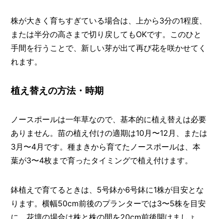
株が大きく育ちすぎている場合は、上から3分の1程度、
または半分の高さまで切り戻してもOKです。このひと
手間を行うことで、新しい芽が出て再び花を咲かせてく
れます。
植え替えの方法・時期
ノースポールは一年草なので、基本的に植え替えは必要
ありません。苗の植え付けの適期は10月〜12月、または
3月〜4月です。種まきから育てたノースポールは、本
葉が3〜4枚まで育ったタイミングで植え付けます。
鉢植えで育てるときは、5号鉢か6号鉢に1株が目安とな
ります。横幅50cm前後のプランターでは3〜5株を目安
に、花壇の場合は株と株の間を20cm前後開けましょ