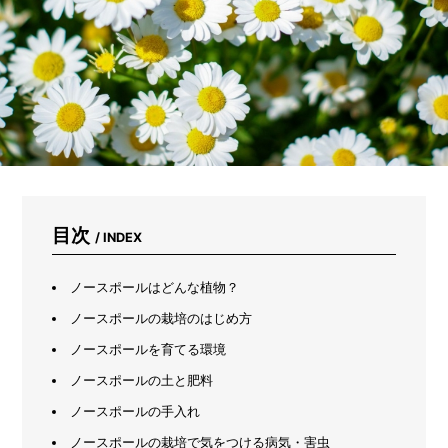
に
サ
ー
モ
カ
メ
ラ
で
測
っ
て
み
た
目次
/ INDEX
ノースポールはどんな植物？
ノースポールの栽培のはじめ方
ノースポールを育てる環境
ノースポールの土と肥料
ノースポールの手入れ
ノースポールの栽培で気をつける病気・害虫