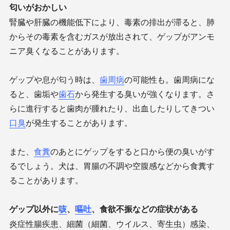
匂いがおかしい
腎臓や肝臓の機能低下により、毒素の排出が滞ると、肺
からその毒素を含むガスが放出されて、ゲップがアンモ
ニア臭くなることがあります。
ゲップや
息が匂う
時は、
歯周病
の可能性も。歯周病にな
ると、歯垢や
歯石
から発生する臭いが強くなります。さ
らに進行すると歯肉が腫れたり、出血したりしてきつい
口臭
が発生することがあります。
また、
食糞
のあとにゲップをすると口から便の臭いがす
るでしょう。犬は、胃腸の不調や空腹感などから食糞す
ることがあります。
ゲップ以外に
咳
、
嘔吐
、食欲不振などの症状がある
炎症性腸疾患、細菌（細菌、ウイルス、寄生虫）感染、