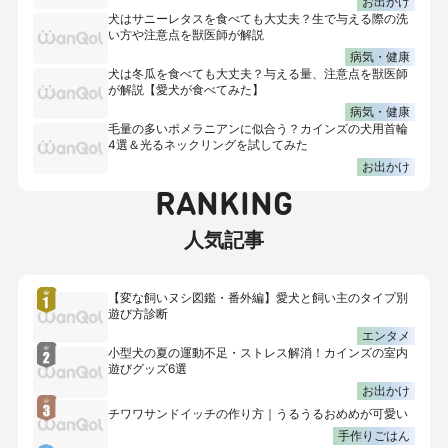
お出かけ
犬はサニーレタスを食べても大丈夫？生で与える際の洗
い方や注意点を獣医師が解説
病気・健康
犬は冬瓜を食べても大丈夫？与える量、注意点を獣医師
が解説【愛犬が食べてみた】
病気・健康
毛量の多いポメラニアンに似合う？カインズの犬用首輪
4選＆光るネックリングを試してみた
お出かけ
RANKING
人気記事
【変な飼いヌシ図鑑・番外編】愛犬と飼い主のタイプ別
遊び方診断
エンタメ
小型犬の夏の運動不足・ストレス解消！カインズの室内
遊びグッズ6選
お出かけ
チワワサンドイッチの作り方｜うるうるおめめが可愛い
手作りごはん