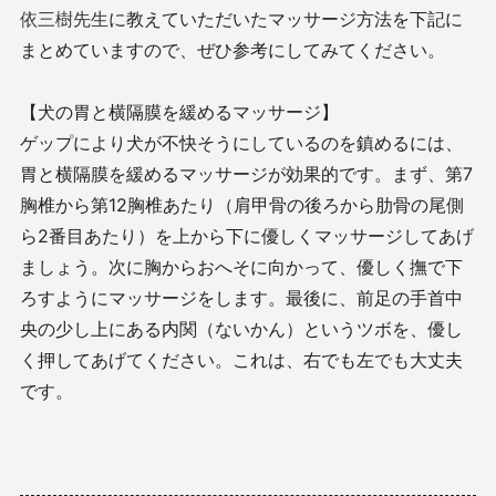
依三樹先生
に教えていただいたマッサージ方法を下記に
まとめていますので、ぜひ参考にしてみてください。
【犬の胃と横隔膜を緩めるマッサージ】
ゲップにより犬が不快そうにしているのを鎮めるには、
胃と横隔膜を緩めるマッサージが効果的です。まず、第
7
胸椎から第
12
胸椎あたり（肩甲骨の後ろから肋骨の尾側
ら
2
番目あたり）を上から下に優しくマッサージしてあげ
ましょう。次に胸からおへそに向かって、優しく撫で下
ろすようにマッサージをします。最後に、前足の手首中
央の少し上にある内関（ないかん）というツボを、優し
く押してあげてください。これは、右でも左でも大丈夫
です。