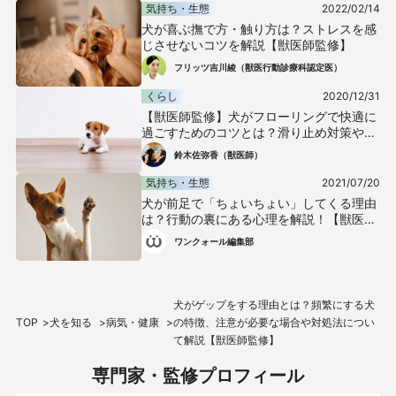
気持ち・生態
2022/02/14
犬が喜ぶ撫で方・触り方は？ストレスを感
じさせないコツを解説【獣医師監修】
フリッツ吉川綾（獣医行動診療科認定医）
くらし
2020/12/31
【獣医師監修】犬がフローリングで快適に
過ごすためのコツとは？滑り止め対策や注
意点などについて解説
鈴木佐弥香（獣医師）
気持ち・生態
2021/07/20
犬が前足で「ちょいちょい」してくる理由
は？行動の裏にある心理を解説！【獣医師
監修】
ワンクォール編集部
犬がゲップをする理由とは？頻繁にする犬
TOP
犬を知る
病気・健康
の特徴、注意が必要な場合や対処法につい
て解説【獣医師監修】
専門家・監修プロフィール