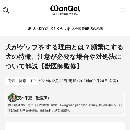
犬の未来
犬とDIY
犬とくらし
犬を知る
犬がゲップをする理由とは？頻繁にする
犬の特徴、注意が必要な場合や対処法に
ついて解説【獣医師監修】
病気・健康
PR
2022年12月02日
更新 (
2021年09月24日
公開)
茂木千恵（獣医師）
博士(獣医学)。専門は獣医動物行動学。evergreen pet clinic ebisu行動診療科担当。日
本獣医行動学会研修医。藤田医科大学客員講師。