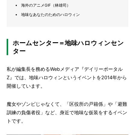
海外のアニメGIF（林雄司）
メ
ー
地味なあなたのためのハロウィン
カ
ー
/
B
R
ホームセンター＝地味ハロウィンセン
A
ター
N
D
私が編集長を務めるWebメディア『デイリーポータル
ク
リ
Z』では、地味ハロウィンというイベントを2014年から
エ
開催しています。
イ
タ
ー
/
魔女やゾンビじゃなくて、「区役所の戸籍係」や「避難
C
訓練の負傷者役」など、身近で地味な仮装をするイベン
R
E
トです。
A
T