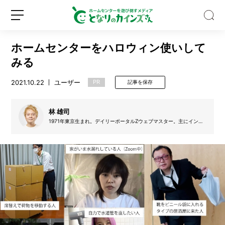
ホームセンターをハロウィン使いして
みる
2021.10.22
ユーザー
PR
記事を保存
水
筒
林 雄司
や
1971年東京生まれ。デイリーポータルZウェブマスター。主にインタ
ーネットと新宿区で活動。 編著書は「死ぬかと思った」（アスペク
製
ト）など。イカの沖漬けが世界一うまい食べものだと思ってる。
氷
新
ロ
機
規
グ
っ
登
イ
て
録
ン
実
は
超
汚
い！