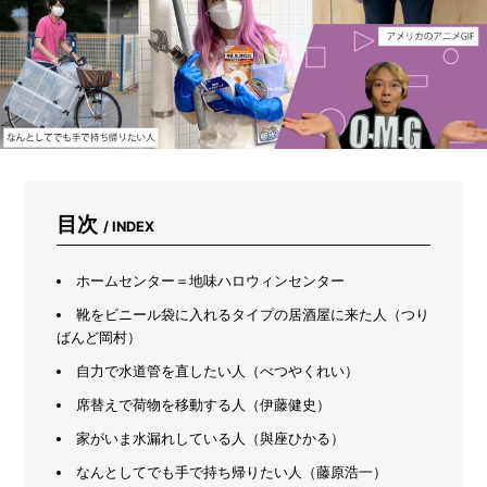
ズ
ボ
ラ
主
婦
感
動
の
プ
ロ
仕
目次
/ INDEX
様
ク
リ
ホームセンター＝地味ハロウィンセンター
ー
ナ
靴をビニール袋に入れるタイプの居酒屋に来た人（つり
ー
ばんど岡村）
自力で水道管を直したい人（べつやくれい）
席替えで荷物を移動する人（伊藤健史）
家がいま水漏れしている人（與座ひかる）
なんとしてでも手で持ち帰りたい人（藤原浩一）