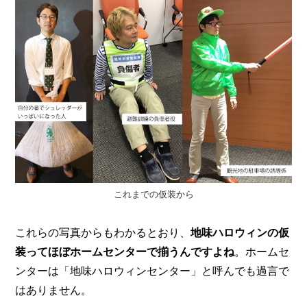
O
R
ユ
ー
ザ
ー
/
C
U
S
T
O
M
E
これまでの仮装から
R
ス
これらの写真からもわかるとおり、
地味ハロウィンの仮
タ
装ってほぼホームセンターで揃うんですよね
。ホームセ
ッ
フ
/
ンターは「地味ハロウィンセンター」と呼んでも過言で
C
はありません。
A