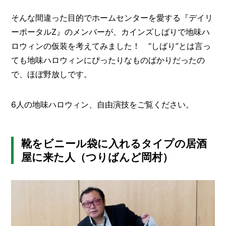
I
N
そんな間違った目的でホームセンターを愛する『デイリ
Z
-
ーポータルZ』のメンバーが、カインズしばりで地味ハ
S
ロウィンの仮装を考えてみました！ “しばり”とは言っ
T
ても地味ハロウィンにぴったりなものばかりだったの
A
F
で、ほぼ野放しです。
F
6人の地味ハロウィン、自由演技をご覧ください。
靴をビニール袋に入れるタイプの居酒
屋に来た人（つりばんど岡村）