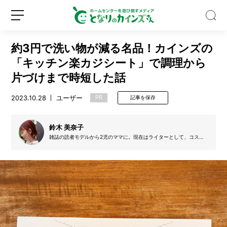
約3円で洗い物が減る名品！カインズの
「キッチン楽カジシート」で調理から
片づけまで時短した話
2023.10.28
ユーザー
PR
記事を保存
【専
門
家
鈴木 美奈子
監
雑誌の読者モデルから2児のママに。現在はライターとして、コス
修】
メ・美容、家事コツなどの記事を執筆。
新
ロ
吸
規
グ
血
登
イ
昆
録
ン
虫
「ア
ブ」
に
噛