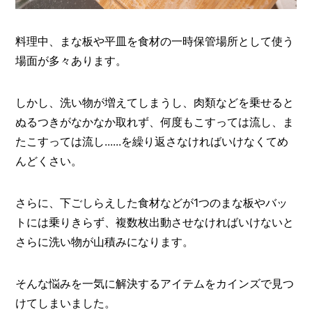
O
R
料理中、まな板や平皿を食材の一時保管場所として使う
ユ
ー
場面が多々あります。
ザ
ー
/
しかし、洗い物が増えてしまうし、肉類などを乗せると
C
U
ぬるつきがなかなか取れず、何度もこすっては流し、ま
S
たこすっては流し......を繰り返さなければいけなくてめ
T
O
んどくさい。
M
E
R
さらに、下ごしらえした食材などが1つのまな板やバッ
トには乗りきらず、複数枚出動させなければいけないと
ス
さらに洗い物が山積みになります。
タ
ッ
フ
/
そんな悩みを一気に解決するアイテムをカインズで見つ
C
A
けてしまいました。