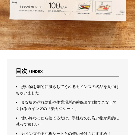
ま
れ
な
い
た
め
に
は？
キ
ャ
ン
プ
場
目次
/ INDEX
や
山
河
洗い物を劇的に減らしてくれるカインズの名品を見つけ
で
ちゃいました
注
まな板の汚れ防止や作業場所の確保まで1枚でこなして
意
くれるカインズの「楽カジシート」
す
べ
使い終わったら捨てるだけ。手軽なのに洗い物が劇的に
き
減って嬉しい！
3
つ
カインズのまな板シートとの使い分けもおすすめ！