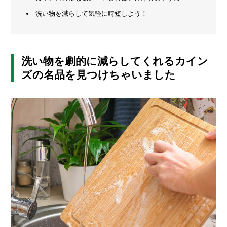
の
洗い物を減らして気軽に時短しよう！
メ
こ
と
ー
カ
ー
/
B
洗い物を劇的に減らしてくれるカイン
R
ズの名品を見つけちゃいました
A
N
D
ク
リ
エ
イ
タ
ー
/
C
R
E
A
T