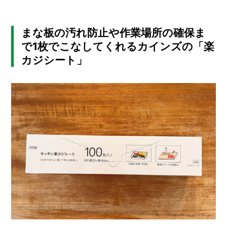
I
N
Z
-
まな板の汚れ防止や作業場所の確保ま
S
で1枚でこなしてくれるカインズの「楽
T
カジシート」
A
F
F