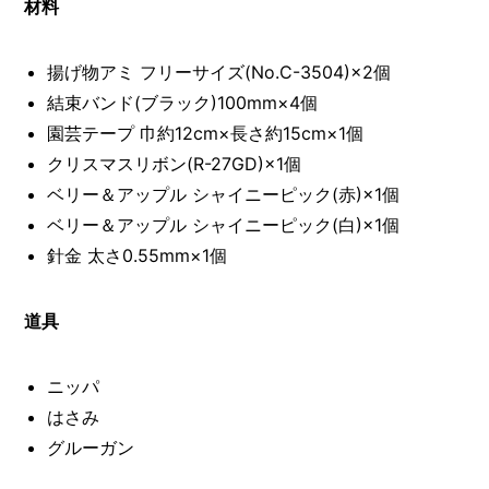
I
材料
N
Z
-
揚げ物アミ フリーサイズ(No.C-3504)×2個
S
結束バンド(ブラック)100mm×4個
T
A
園芸テープ 巾約12cm×長さ約15cm×1個
F
クリスマスリボン(R-27GD)×1個
F
ベリー＆アップル シャイニーピック(赤)×1個
ベリー＆アップル シャイニーピック(白)×1個
針金 太さ0.55mm×1個
道具
ニッパ
はさみ
グルーガン