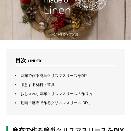
も
プ
ロ
が
使
い
続
け
る
文
具
目次
/ INDEX
「ダ
ー
マ
麻布で作る簡単クリスマスリースをDIY
ト
グ
用意する材料・道具
ラ
おしゃれな麻布クリスマスリースの作り方
フ」
と
動画「麻布で作るクリスマスリース DIY」
は？
麻布で作る簡単クリスマスリースをDIY