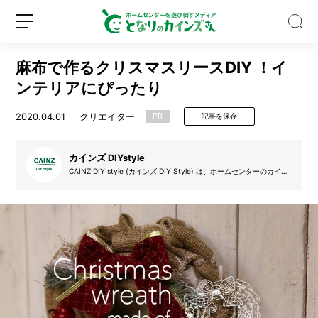
麻布で作るクリスマスリースDIY ！イ
ンテリアにぴったり
2020.04.01
クリエイター
PR
記事を保存
Z
世
カインズ DIYstyle
代
CAINZ DIY style (カインズ DIY Style) は、ホームセンターのカイン
ズ (カインズホーム) が提案するDIYを実践するサークルです。デザイ
の
ン絵を起こし、設計図を書き、材料を集め、そして制作し、更にはDI
認
Y動画も掲載。自分で制作する楽しみを、DIYのアイデア動画と共に
新
ロ
皆さんで盛り上げていきたいと思います。気軽にできるDIYの楽しさ
知
規
グ
をカインズ独自の目線でお届けします。
度
登
イ
ほ
録
ン
ぼ
0％！
そ
れ
で