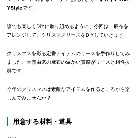
O
YStyle
です。
R
ユ
誰でも楽しく
DIY
に取り組めるように、今回は、麻布を
ー
ザ
アレンジして、クリスマスリースをDIYしていきます。
ー
/
C
U
クリスマスを彩る定番アイテムのリースを手作りしてみ
S
ました。天然由来の麻布の温かい質感がリースと相性抜
T
O
群です。
M
E
R
今年のクリスマスは素敵なアイテムを作るところから楽
しんでみませんか？
ス
タ
ッ
フ
用意する材料・道具
/
C
A