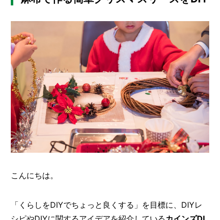
メ
ー
カ
ー
/
B
R
A
N
D
ク
リ
エ
イ
タ
ー
/
C
こんにちは。
R
E
A
「くらしを
DIY
でちょっと良くする」を目標に、
DIY
レ
T
シピや
DIY
に関するアイデアを紹介している
カインズ
DI