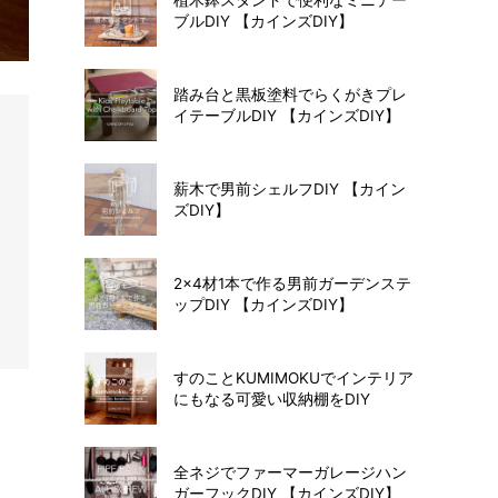
ブルDIY 【カインズDIY】
踏み台と黒板塗料でらくがきプレ
イテーブルDIY 【カインズDIY】
薪木で男前シェルフDIY 【カイン
ズDIY】
2×4材1本で作る男前ガーデンステ
ップDIY 【カインズDIY】
すのことKUMIMOKUでインテリア
にもなる可愛い収納棚をDIY
全ネジでファーマーガレージハン
ガーフックDIY 【カインズDIY】