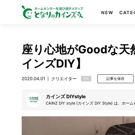
NEW
CATE
座り心地がGoodな天
インズDIY】
2020.04.01
クリエイター
PR
記事を保存
カインズ DIYstyle
CAINZ DIY style (カインズ DIY Styl
す。デザイン絵を起こし、設計図を書き、材料を集
アイデア動画と共に皆さんで盛り上げていきたいと