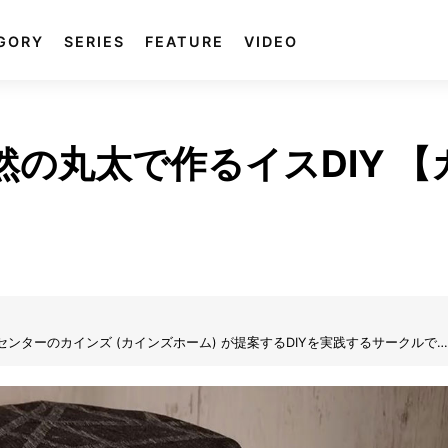
GORY
SERIES
FEATURE
VIDEO
然の丸太で作るイスDIY 【
e) は、ホームセンターのカインズ (カインズホーム) が提案するDIYを実践するサークルで
め、そして制作し、更にはDIY動画も掲載。自分で制作する楽しみを、DIYの
思います。気軽にできるDIYの楽しさをカインズ独自の目線でお届けします