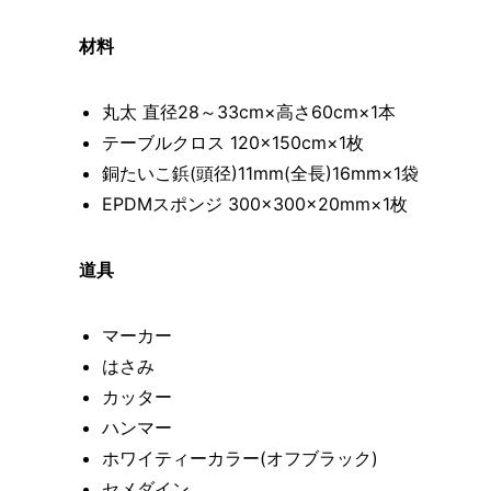
材料
丸太 直径28～33cm×高さ60cm×1本
テーブルクロス 120×150cm×1枚
銅たいこ鋲(頭径)11mm(全長)16mm×1袋
EPDMスポンジ 300×300×20mm×1枚
道具
マーカー
はさみ
カッター
ハンマー
ホワイティーカラー(オフブラック)
セメダイン