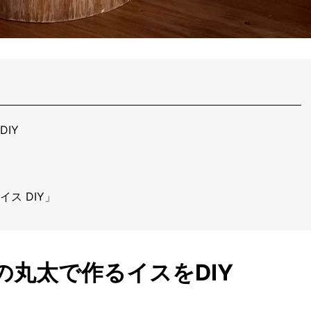
IY
ス DIY」
の丸太で作るイスをDIY