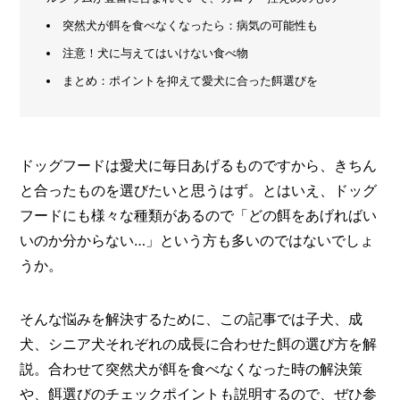
方
メ
突然犬が餌を食べなくなったら：病気の可能性も
と
活
ー
注意！犬に与えてはいけない食べ物
用
カ
法
ー
まとめ：ポイントを抑えて愛犬に合った餌選びを
/
B
R
A
N
ドッグフードは愛犬に毎日あげるものですから、きちん
D
と合ったものを選びたいと思うはず。とはいえ、ドッグ
ク
フードにも様々な種類があるので「どの餌をあげればい
リ
いのか分からない…」という方も多いのではないでしょ
エ
イ
うか。
タ
ー
/
C
そんな悩みを解決するために、この記事では子犬、成
R
犬、シニア犬それぞれの成長に合わせた餌の選び方を解
E
説。合わせて突然犬が餌を食べなくなった時の解決策
A
T
や、餌選びのチェックポイントも説明するので、ぜひ参