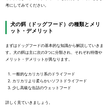
O
考にしてみてください。
R
ユ
ー
犬の餌（ドッグフード）の種類とメリ
ザ
ット・デメリット
ー
/
C
U
まずはドッグフードの基本的な知識から解説していきま
S
T
す。犬の餌は主に次の3つに分類され、それぞれ特徴や
O
メリット・デメリットが異なります。
M
E
R
一般的なカリカリ系のドライフード
ス
カリカリより柔らかいソフトドライフード
タ
少し高級な缶詰のウェットフード
ッ
フ
/
C
詳しく見ていきましょう。
A