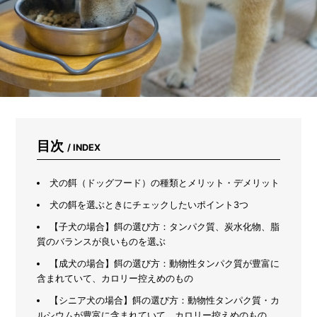
る
だ
け
じ
ゃ
な
い。
虫
よ
け、
掃
目次
/ INDEX
除、
ス
キ
犬の餌（ドッグフード）の種類とメリット・デメリット
ン
ケ
犬の餌を選ぶときにチェックしたいポイント3つ
ア…
【子犬の場合】餌の選び方：タンパク質、炭水化物、脂
1
質のバランスが良いものを選ぶ
3
通
【成犬の場合】餌の選び方：動物性タンパク質が豊富に
り
含まれていて、カロリー控えめのもの
の
使
【シニア犬の場合】餌の選び方：動物性タンパク質・カ
い
ルシウムが豊富に含まれていて、カロリー控えめのもの