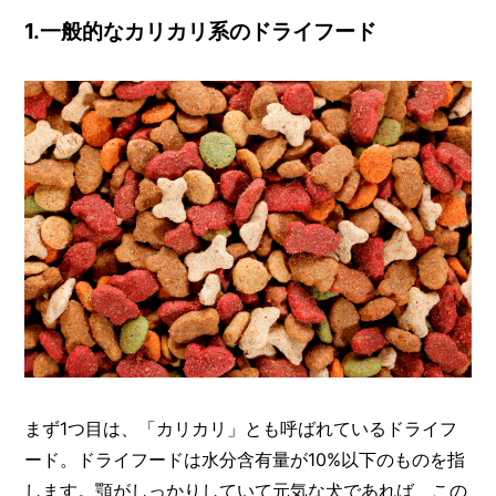
I
N
1.一般的なカリカリ系のドライフード
Z
-
S
T
A
F
F
まず1つ目は、「カリカリ」とも呼ばれているドライフ
ード。ドライフードは水分含有量が10%以下のものを指
します。顎がしっかりしていて元気な犬であれば、この