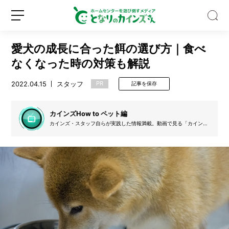
愛犬の成長に合った餌の選び方｜食べ
なくなった時の対策も解説
2022.04.15
スタッフ
PR
記事を保存
【保
存
カインズHow to ペット編
版】
カインズ・スタッフ自らが実践した情報満載。動画で見る「カインズ
How to」のペット関連のコンテンツを文字起こししています。
ハ
ッ
新
ロ
カ
規
グ
油
登
イ
は
録
ン
ス
ー
ッ
と
す