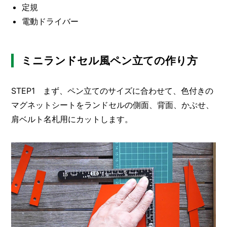
I
定規
N
電動ドライバー
Z
-
S
T
ミニランドセル風ペン立ての作り方
A
F
F
STEP1 まず、ペン立てのサイズに合わせて、色付きの
マグネットシートをランドセルの側面、背面、かぶせ、
肩ベルト名札用にカットします。