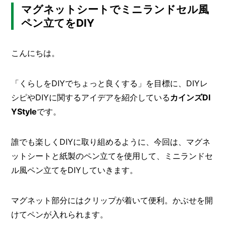
マグネットシートでミニランドセル風
メ
ペン立てをDIY
ー
カ
ー
/
こんにちは。
B
R
A
「くらしをDIYでちょっと良くする」を目標に、DIYレ
N
D
シピやDIYに関するアイデアを紹介している
カインズDI
YStyle
です。
ク
リ
エ
誰でも楽しくDIYに取り組めるように、今回は、マグネ
イ
ットシートと紙製のペン立てを使用して、ミニランドセ
タ
ー
ル風ペン立てをDIYしていきます。
/
C
R
E
マグネット部分にはクリップが着いて便利。かぶせを開
A
けてペンが入れられます。
T