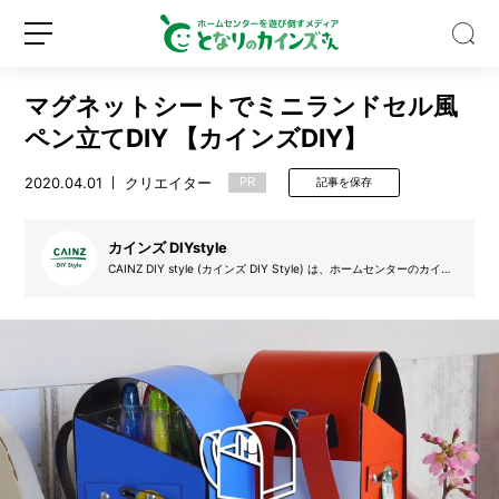
マグネットシートでミニランドセル風
ペン立てDIY 【カインズDIY】
2020.04.01
クリエイター
PR
記事を保存
猫
も
カインズ DIYstyle
私
CAINZ DIY style (カインズ DIY Style) は、ホームセンターのカイン
ズ (カインズホーム) が提案するDIYを実践するサークルです。デザイ
も
ン絵を起こし、設計図を書き、材料を集め、そして制作し、更にはDI
す
Y動画も掲載。自分で制作する楽しみを、DIYのアイデア動画と共に
新
ロ
皆さんで盛り上げていきたいと思います。気軽にできるDIYの楽しさ
っ
規
グ
をカインズ独自の目線でお届けします。
ぽ
登
イ
り
録
ン
ハ
マ
っ
た。
カ