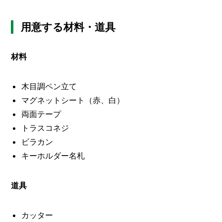
O
R
用意する材料・道具
ユ
ー
ザ
材料
ー
/
C
U
木目調ペン立て
S
マグネットシート（赤、白）
T
O
両面テープ
M
トラスコネジ
E
ビラカン
R
キーホルダー名札
ス
タ
ッ
道具
フ
/
C
A
カッター