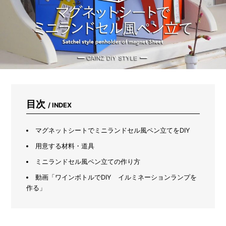
イ
ン
ズ
の
「人
と
ペ
ッ
ト
が
取
目次
/ INDEX
り
合
う
マグネットシートでミニランドセル風ペン立てをDIY
座
椅
用意する材料・道具
子」
ミニランドセル風ペン立ての作り方
が
快
動画「ワインボトルでDIY イルミネーションランプを
適
作る」
す
ぎ
た