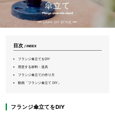
も
プ
ロ
が
使
い
続
け
る
目次
文
/ INDEX
具
「ダ
フランジ傘立てをDIY
ー
マ
用意する材料・道具
ト
グ
フランジ傘立ての作り方
ラ
動画「フランジ傘立て DIY」
フ」
と
は？
フランジ傘立てをDIY