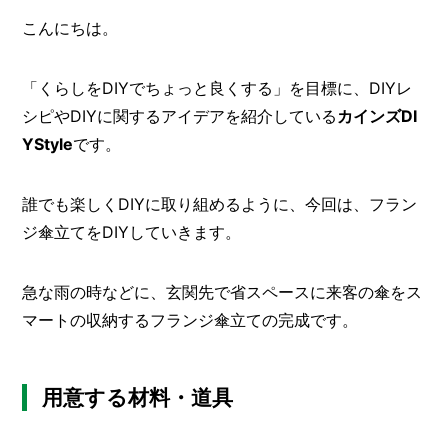
こんにちは。
メ
ー
カ
「くらしをDIYでちょっと良くする」を目標に、DIYレ
ー
/
B
シピやDIYに関するアイデアを紹介している
カインズDI
R
YStyle
です。
A
N
D
誰でも楽しくDIYに取り組めるように、今回は、フラン
ジ傘立てをDIYしていきます。
ク
リ
エ
急な雨の時などに、玄関先で省スペースに来客の傘をス
イ
タ
マートの収納するフランジ傘立ての完成です。
ー
/
C
R
E
用意する材料・道具
A
T