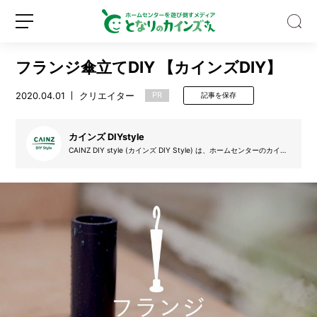
フランジ傘立てDIY 【カインズDIY】
2020.04.01
クリエイター
PR
記事を保存
カインズ DIYstyle
Z
CAINZ DIY style (カインズ DIY Style) は、ホームセンターのカイン
世
ズ (カインズホーム) が提案するDIYを実践するサークルです。デザイ
ン絵を起こし、設計図を書き、材料を集め、そして制作し、更にはDI
代
Y動画も掲載。自分で制作する楽しみを、DIYのアイデア動画と共に
の
皆さんで盛り上げていきたいと思います。気軽にできるDIYの楽しさ
認
をカインズ独自の目線でお届けします。
新
ロ
知
規
グ
度
登
イ
ほ
録
ン
ぼ
0％！
そ
れ
で