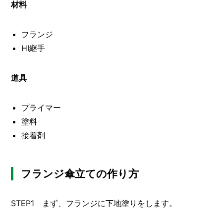
O
材料
R
ユ
フランジ
ー
HI継手
ザ
ー
/
C
道具
U
S
T
プライマー
O
塗料
M
E
接着剤
R
ス
フランジ傘立ての作り方
タ
ッ
フ
/
STEP1 まず、フランジに下地塗りをします。
C
A