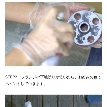
I
N
Z
-
S
T
A
F
F
STEP2 フランジの下地塗りが乾いたら、お好みの色で
ペイントしていきます。