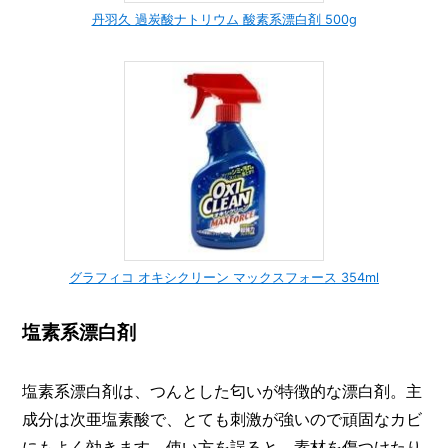
丹羽久 過炭酸ナトリウム 酸素系漂白剤 500g
グラフィコ オキシクリーン マックスフォース 354ml
塩素系漂白剤
塩素系漂白剤は、つんとした匂いが特徴的な漂白剤。主
成分は次亜塩素酸で、とても刺激が強いので頑固なカビ
にもよく効きます。使い方を誤ると、素材を傷つけたり