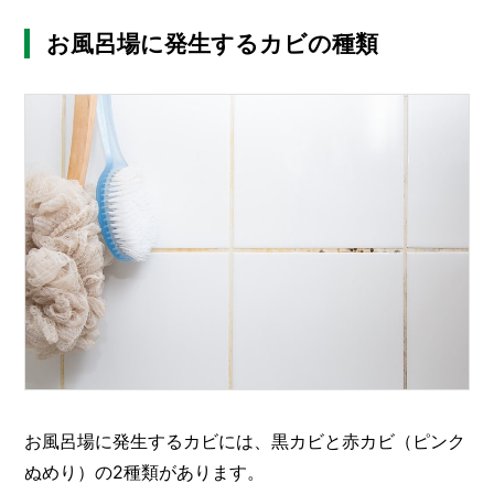
O
R
お風呂場に発生するカビの種類
ユ
ー
ザ
ー
/
C
U
S
T
O
M
E
R
ス
タ
ッ
フ
/
お風呂場に発生するカビには、黒カビと赤カビ（ピンク
C
ぬめり）の2種類があります。
A