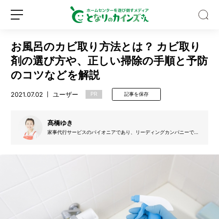
お風呂のカビ取り方法とは？ カビ取り
剤の選び方や、正しい掃除の手順と予防
のコツなどを解説
2021.07.02
ユーザー
PR
記事を保存
大
容
量
髙橋ゆき
2.
家事代行サービスのパイオニアであり、リーディングカンパニーであ
8
る、株式会社ベアーズの取締役副社長。社内では主にブランディン
新
ロ
k
グ、マーケティング、新サービス開発、人材育成を担当。経営者とし
規
グ
て、各種ビジネスコンテストの審査員やビジネススクールのコメンテ
g
ーターを務めるほか、家事研究家、日本の暮らし方研究家としても、
登
イ
の
テレビ・雑誌などで幅広働く活躍中。1男1女の母。
録
ン
洗
剤
で
巨
大