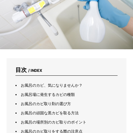
パ
ン
ツ
を
洗
っ
て
み
た
目次
/ INDEX
お風呂のカビ、気になりませんか？
お風呂場に発生するカビの種類
お風呂のカビ取り剤の選び方
お風呂の頑固な黒カビを取る方法
お風呂の場所別のカビ取りのポイント
お風呂のカビ取りをする際の注意点