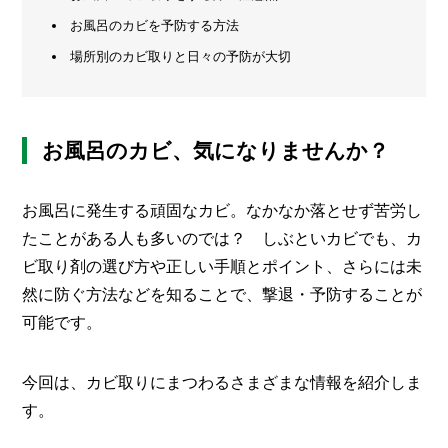
お風呂のカビを予防する方法
メ
ー
場所別のカビ取りと日々の予防が大切
カ
ー
/
B
R
お風呂のカビ、気になりませんか？
A
N
D
お風呂に発生する頑固なカビ。なかなか落とせず苦労し
ク
たことがある人も多いのでは？ しぶといカビでも、カ
リ
ビ取り剤の選び方や正しい手順とポイント、さらには未
エ
イ
然に防ぐ方法などを知ることで、撃退・予防することが
タ
可能です。
ー
/
C
R
今回は、カビ取りにまつわるさまざまな情報を紹介しま
E
す。
A
T