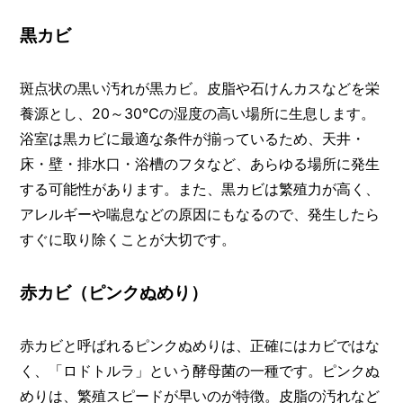
I
N
黒カビ
Z
-
S
斑点状の黒い汚れが黒カビ。皮脂や石けんカスなどを栄
T
A
養源とし、20～30℃の湿度の高い場所に生息します。
F
浴室は黒カビに最適な条件が揃っているため、天井・
F
床・壁・排水口・浴槽のフタなど、あらゆる場所に発生
する可能性があります。また、黒カビは繁殖力が高く、
アレルギーや喘息などの原因にもなるので、発生したら
すぐに取り除くことが大切です。
赤カビ（ピンクぬめり）
赤カビと呼ばれるピンクぬめりは、正確にはカビではな
く、「ロドトルラ」という酵母菌の一種です。ピンクぬ
めりは、繁殖スピードが早いのが特徴。皮脂の汚れなど