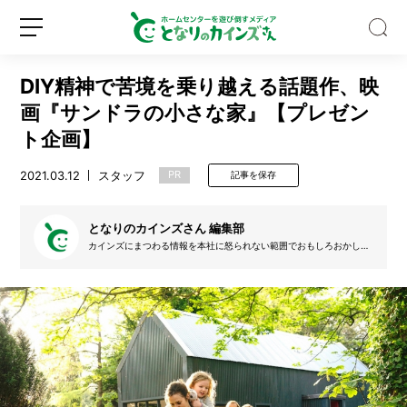
DIY精神で苦境を乗り越える話題作、映
画『サンドラの小さな家』【プレゼン
ト企画】
2021.03.12
スタッフ
PR
記事を保存
【保
存
版】
となりのカインズさん 編集部
ハ
カインズにまつわる情報を本社に怒られない範囲でおもしろおかしく
ッ
発信します。ライター、DIYクリエイター、イラストレーターなどご
新
ロ
カ
協力いただける仲間を募集中だよ！
規
グ
油
登
イ
は
録
ン
ス
ー
ッ
と
す