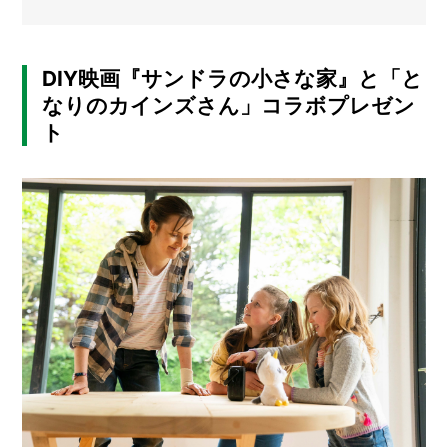
方
メ
と
活
ー
用
カ
DIY映画『サンドラの小さな家』と「と
法
ー
/
なりのカインズさん」コラボプレゼン
B
ト
R
A
N
D
ク
リ
エ
イ
タ
ー
/
C
R
E
A
T