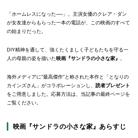
O
R
「ホームレスになった──」。主演女優のクレア・ダン
ユ
が女友達からもらった一本の電話が、この映画のすべて
ー
の始まりだった。
ザ
ー
/
C
DIY精神を通して、強くたくましく子どもたちを守る一
U
S
人の母親の姿を描いた
映画『サンドラの小さな家』
。
T
O
M
海外メディアに“最高傑作”と称された本作と「となりの
E
カインズさん」がコラボレーションし、
読者プレゼント
R
をご用意しました。応募方法は、当記事の最終ページを
ス
ご覧ください。
タ
ッ
フ
/
映画『サンドラの小さな家』あらすじ
C
A