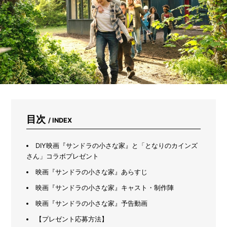
る
だ
け
じ
ゃ
な
い。
虫
よ
け、
掃
除、
ス
目次
/ INDEX
キ
ン
ケ
DIY映画『サンドラの小さな家』と「となりのカインズ
ア…
さん」コラボプレゼント
1
映画『サンドラの小さな家』あらすじ
3
通
映画『サンドラの小さな家』キャスト・制作陣
り
の
映画『サンドラの小さな家』予告動画
使
【プレゼント応募方法】
い