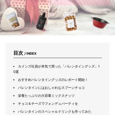
イ
ン
ズ
の
「人
と
ペ
ッ
ト
が
取
目次
/ INDEX
り
合
う
カインズ社員が本気で買った「バレンタイングッズ」1
座
0選
椅
子」
おすすめバレンタイングッズのレポート開始！
が
バレンタインにはおしゃれなスプーンチョコ
快
適
栄養たっぷりの大容量ミックスナッツ
す
ぎ
チョコ＆チーズでフォンデュパーティを
た
バレンタインのスペシャルドリンクも作ってみた