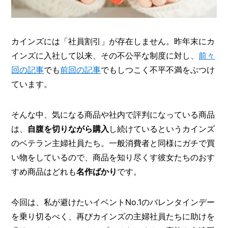
O
R
ユ
カインズには「社員割引」が存在しません。昨年末にカ
ー
ザ
インズに入社して以来、その不公平な制度に対し、
前々
ー
/
回の記事
でも
前回の記事
でもしつこく不平不満をぶつけ
C
ています。
U
S
T
そんな中、気になる商品や社内で評判になっている商品
O
M
は、
自腹を切りながら購入
し続けているというカインズ
E
のベテラン主婦社員たち。一般消費者と同様にガチで買
R
い物をしているので、商品を知り尽くす彼女たちのおす
ス
すめ商品はどれも
名作ばかり
です。
タ
ッ
フ
/
今回は、私が避けたいイベントNo.1のバレンタインデー
C
を乗り切るべく、再びカインズの主婦社員たちに助けを
A