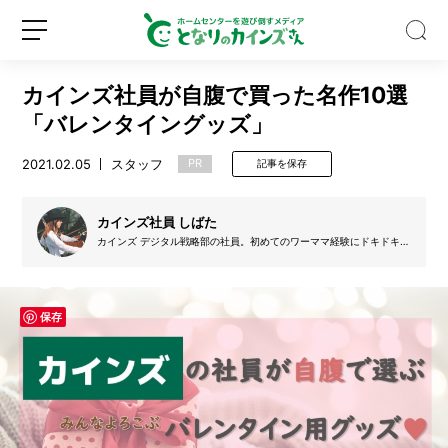
カインズ社員が自腹で買った名作10選
「バレンタイングッズ」
2021.02.05
スタッフ
PR
記事を保存
猫
も
カインズ社員 しばた
私
カインズ デジタル戦略部の社員。初めてのワーママ経験にドキドキし
ながらも、カインズグッズを使った主婦力の向上を計画中。将来の夢
も
は、3時のおやつにケーキを焼いちゃうようなママになること。ハイ
す
パー器用な夫を武器に持つ。
新
ロ
っ
規
グ
保存
ぽ
登
イ
り
録
ン
ハ
マ
っ
た。
カ