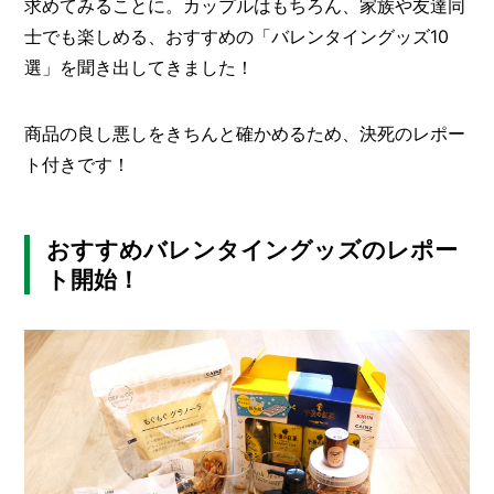
I
求めてみることに。カップルはもちろん、家族や友達同
N
士でも楽しめる、おすすめの「バレンタイングッズ10
Z
選」を聞き出してきました！
-
S
T
商品の良し悪しをきちんと確かめるため、決死のレポー
A
F
ト付きです！
F
おすすめバレンタイングッズのレポー
ト開始！