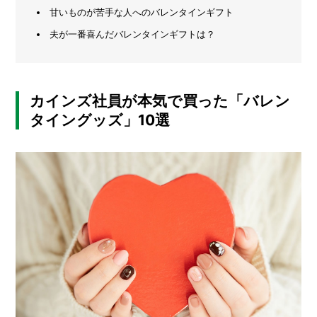
甘いものが苦手な人へのバレンタインギフト
メ
ー
夫が一番喜んだバレンタインギフトは？
カ
ー
/
B
R
カインズ社員が本気で買った「バレン
A
タイングッズ」10選
N
D
ク
リ
エ
イ
タ
ー
/
C
R
E
A
T