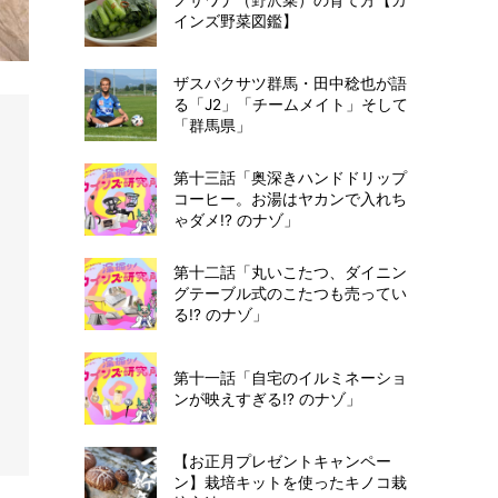
インズ野菜図鑑】
ザスパクサツ群馬・田中稔也が語
る「J2」「チームメイト」そして
「群馬県」
第十三話「奥深きハンドドリップ
コーヒー。お湯はヤカンで入れち
ゃダメ!? のナゾ」
第十二話「丸いこたつ、ダイニン
グテーブル式のこたつも売ってい
る!? のナゾ」
第十一話「自宅のイルミネーショ
ンが映えすぎる!? のナゾ」
【お正月プレゼントキャンペー
ン】栽培キットを使ったキノコ栽