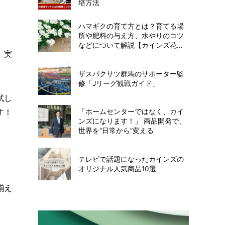
培方法
ハマギクの育て方とは？育てる場
所や肥料の与え方、水やりのコツ
などについて解説【カインズ花図
 実
鑑】
ザスパクサツ群馬のサポーター監
修「Jリーグ観戦ガイド」
試し
す！
「ホームセンターではなく、カイ
ンズになります！」 商品開発で、
世界を“日常から”変える
テレビで話題になったカインズの
オリジナル人気商品10選
揃え